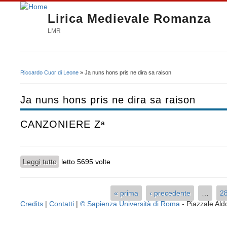
Lirica Medievale Romanza
LMR
Riccardo Cuor di Leone
» Ja nuns hons pris ne dira sa raison
Tu sei qui
Ja nuns hons pris ne dira sa raison
CANZONIERE Zᵃ
Leggi tutto
su CANZONIERE Zᵃ
letto 5695 volte
« prima
‹ precedente
…
2
Pagine
Credits
|
Contatti
|
© Sapienza Università di Roma
- Piazzale A