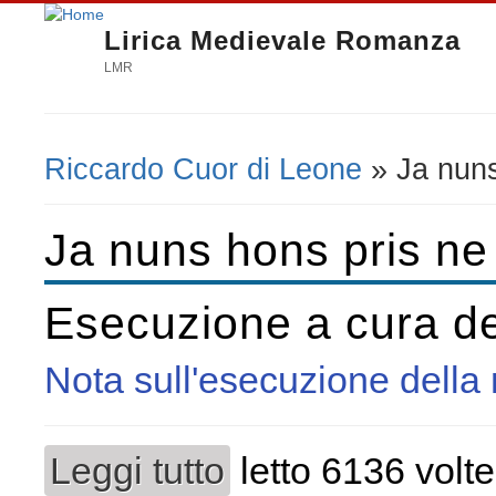
Lirica Medievale Romanza
LMR
Riccardo Cuor di Leone
» Ja nuns
Tu sei qui
Ja nuns hons pris ne 
Esecuzione a cura d
Nota sull'esecuzione della
Leggi tutto
letto 6136 volte
su Esecuzione a cura del Laboratorio