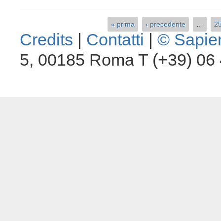
« prima
‹ precedente
…
2
Pagine
Credits
|
Contatti
|
© Sapie
5, 00185 Roma T (+39) 0