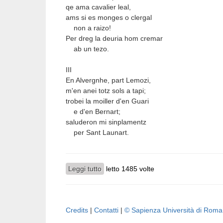
qe ama cavalier leal,
ams si es monges o clergal
non a raizo!
Per dreg la deuria hom cremar
ab un tezo.
III
En Alvergnhe, part Lemozi,
m'en anei totz sols a tapi;
trobei la moiller d'en Guari
e d'en Bernart;
saluderon mi sinplamentz
per Sant Launart.
Leggi tutto
su Bond
letto 1485 volte
Pagine
Credits
|
Contatti
|
© Sapienza Università di Rom