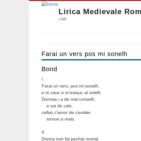
Lirica Medievale Ro
LMR
Farai un vers pos mi sonelh
Bond
I
Farai un vers, pos mi sonelh,
e·m vauc e m'estauc al solelh.
Donnas i a de mal conselh,
e sai dir cals:
cellas c'amor de cavalier
tornon a mals.
II
Donna non fai pechat mortal