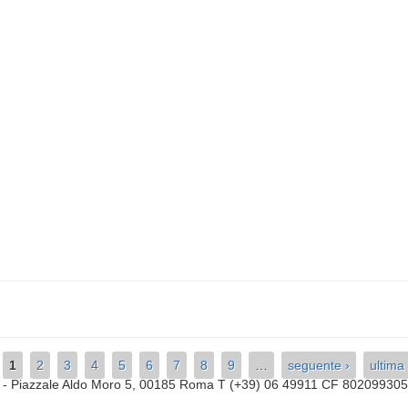
1
2
3
4
5
6
7
8
9
…
seguente ›
ultima
a
- Piazzale Aldo Moro 5, 00185 Roma T (+39) 06 49911 CF 80209930