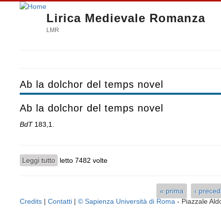
Lirica Medievale Romanza
LMR
Ab la dolchor del temps novel
Ab la dolchor del temps novel
BdT
183,1.
Leggi tutto
su Ab la dolchor del temps novel
letto 7482 volte
« prima
‹ prece
Pagine
Credits
|
Contatti
|
© Sapienza Università di Roma
- Piazzale A