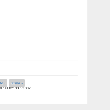
te ›
ultima »
587 PI 02133771002