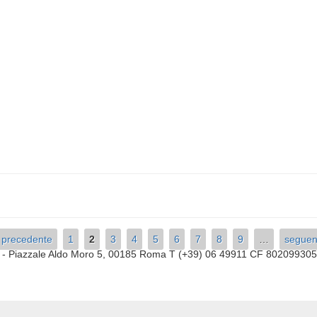
‹ precedente
1
2
3
4
5
6
7
8
9
…
seguen
a
- Piazzale Aldo Moro 5, 00185 Roma T (+39) 06 49911 CF 80209930