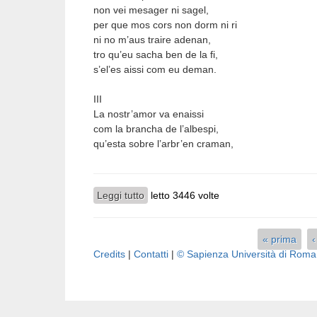
non vei mesager ni sagel,
per que mos cors non dorm ni ri
ni no m’aus traire adenan,
tro qu’eu sacha ben de la fi,
s’el’es aissi com eu deman.
III
La nostr’amor va enaissi
com la brancha de l’albespi,
qu’esta sobre l’arbr’en craman,
Leggi tutto
su Pasero
letto 3446 volte
« prima
Pagine
Credits
|
Contatti
|
© Sapienza Università di Rom