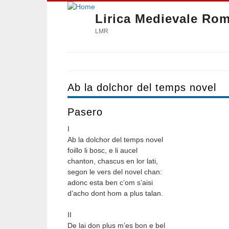
Lirica Medievale Ro
LMR
Ab la dolchor del temps novel
Pasero
I
Ab la dolchor del temps novel
foillo li bosc, e li aucel
chanton, chascus en lor lati,
segon le vers del novel chan:
adonc esta ben c’om s’aisi
d’acho dont hom a plus talan.
II
De lai don plus m’es bon e bel