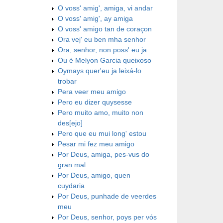
O voss' amig', amiga, vi andar
O voss' amig', ay amiga
O voss' amigo tan de coraçon
Ora vej' eu ben mha senhor
Ora, senhor, non poss' eu ja
Ou é Melyon Garcia queixoso
Oymays quer'eu ja leixá-lo
trobar
Pera veer meu amigo
Pero eu dizer quysesse
Pero muito amo, muito non
des[ejo]
Pero que eu mui long' estou
Pesar mi fez meu amigo
Por Deus, amiga, pes-vus do
gran mal
Por Deus, amigo, quen
cuydaria
Por Deus, punhade de veerdes
meu
Por Deus, senhor, poys per vós