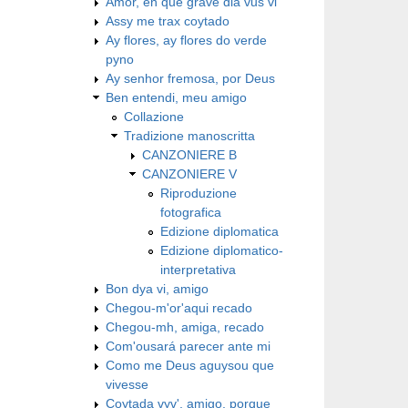
Amor, en que grave dia vus vi
Assy me trax coytado
Ay flores, ay flores do verde
pyno
Ay senhor fremosa, por Deus
Ben entendi, meu amigo
Collazione
Tradizione manoscritta
CANZONIERE B
CANZONIERE V
Riproduzione
fotografica
Edizione diplomatica
Edizione diplomatico-
interpretativa
Bon dya vi, amigo
Chegou-m'or'aqui recado
Chegou-mh, amiga, recado
Com'ousará parecer ante mi
Como me Deus aguysou que
vivesse
Coytada vyv', amigo, porque