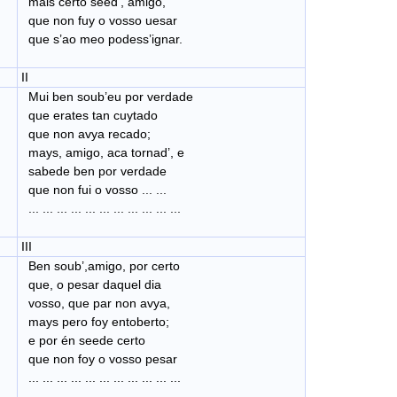
mais certo seed’, amigo,
que non fuy o vosso uesar
que s’ao meo podess’ignar.
II
Mui ben soub’eu por verdade
que erates tan cuytado
que non avya recado;
mays, amigo, aca tornad’, e
sabede ben por verdade
que non fui o vosso ... ...
... ... ... ... ... ... ... ... ... ... ...
III
Ben soub’,amigo, por certo
que, o pesar daquel dia
vosso, que par non avya,
mays pero foy entoberto;
e por én seede certo
que non foy o vosso pesar
... ... ... ... ... ... ... ... ... ... ...