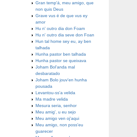
Gran temp'á, meu amigo, que
non quis Deus
Grave vus é de que vus ey
amor
Hu n' outro dia don Foam
Hu n' outro dia seve don Foan
Hun tal home sey eu, ay ben
talhada
Hunha pastor ben talhada
Hunha pastor se queixava
Joham Bol'anda mal
desbaratado
Joham Bolo jouv'en hunha
pousada
Levantou-ss'a velida
Ma madre velida
Mesura seria, senhor
Meu amig', u eu sejo
Meu amigo ven oj'aqui
Meu amigo, non poss'eu
guarecer