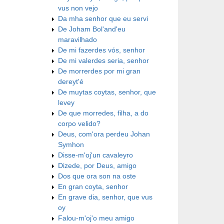
vus non vejo
Da mha senhor que eu servi
De Joham Bol'and'eu
maravilhado
De mi fazerdes vós, senhor
De mi valerdes seria, senhor
De morrerdes por mi gran
dereyt'é
De muytas coytas, senhor, que
levey
De que morredes, filha, a do
corpo velido?
Deus, com'ora perdeu Johan
Symhon
Disse-m'oj'un cavaleyro
Dizede, por Deus, amigo
Dos que ora son na oste
En gran coyta, senhor
En grave dia, senhor, que vus
oy
Falou-m'oj'o meu amigo