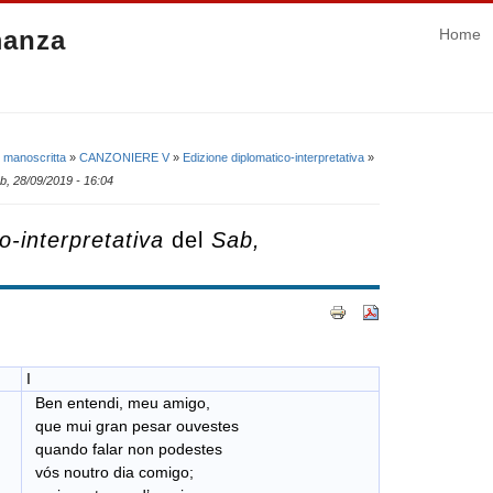
manza
Home
 manoscritta
»
CANZONIERE V
»
Edizione diplomatico-interpretativa
»
b, 28/09/2019 - 16:04
o-interpretativa
del
Sab,
I
Ben entendi, meu amigo,
que mui gran pesar ouvestes
quando falar non podestes
vós noutro dia comigo;