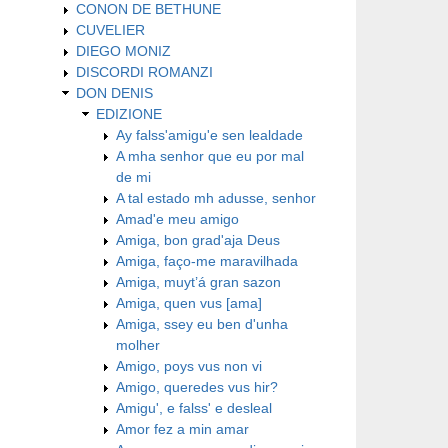
CONON DE BETHUNE
CUVELIER
DIEGO MONIZ
DISCORDI ROMANZI
DON DENIS
EDIZIONE
Ay falss'amigu'e sen lealdade
A mha senhor que eu por mal
de mi
A tal estado mh adusse, senhor
Amad'e meu amigo
Amiga, bon grad'aja Deus
Amiga, faço-me maravilhada
Amiga, muyt’á gran sazon
Amiga, quen vus [ama]
Amiga, ssey eu ben d'unha
molher
Amigo, poys vus non vi
Amigo, queredes vus hir?
Amigu', e falss' e desleal
Amor fez a min amar