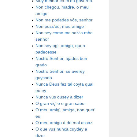
Muy melhor ca m'eu governo
Non chegou, madre, o meu
amigo
Non me podedes vós, senhor
Non poss'eu, meu amigo
Non sey como me salv'a mha
senhor
Non sey og', amigo, quen
padecesse
Nostro Senhor, ajades bon
grado
Nostro Senhor, se averey
guysado
Nunca Deus fez tal coyta qual
eu ey
Nunca vus ousey a dizer
O gran viç' e o gran sabor
O meu amig', amiga, non quer'
eu
O meu amigo á de mal assaz
O que vus nunca cuydey a
dizer