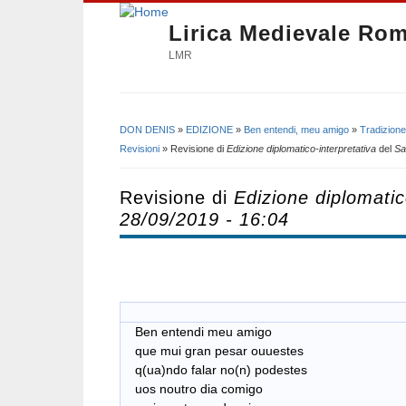
Lirica Medievale Ro
LMR
DON DENIS
»
EDIZIONE
»
Ben entendi, meu amigo
»
Tradizione
Tu sei qui
Revisioni
» Revisione di
Edizione diplomatico-interpretativa
del
Sa
Revisione di
Edizione diplomatic
28/09/2019 - 16:04
Ben entendi meu amigo
que mui gran pesar ouuestes
q(ua)ndo falar no(n) podestes
uos noutro dia comigo