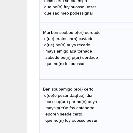
mais certo seeda migo
que no(n) fuy ouosso uesar
que sao meo podessignar
Mui ben soubeu p(or) uerdade
q(ue) erates ta(n) cuytado
q(ue) no(n) auya recado
mays amigo aca tornade
sabede be(n) p(or) uerdade
que no(n) fui ouosso
Ben soubamigo p(or) certo
q(ue)o pesar daq(ue)l dia
uosso q(ue) par no(n) auya
mays p(er)o foy entoberto
eporen seede certo.
que no(n) foy ouosso pesar