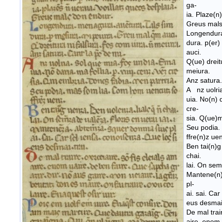
ga-
ia. Plaze(n
Greus mals
Longendura
dura. p(er
auci.
Q(ue) dreit
meiura.
Anz satura.
A nz uolri
uia. No(n) d
cre-
sia. Q(ue)m
Seu podia.
ffre(n)z ue
Ben tai(n)g
chai.
lai. On sem
Mantene(n)
pl-
ai. sai. Ca
eus desmai.
De mal trai
aire. enom 