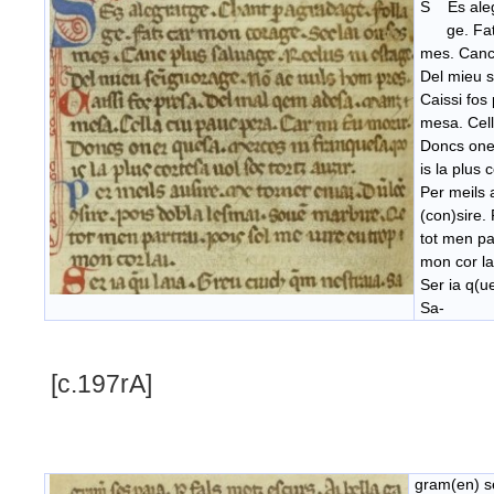
S Es aleg
ge. Fatz 
mes. Canc 
Del mieu s
Caissi fo
mesa. Cell
Doncs one
is la plus 
Per meils 
(con)sire.
tot men pa
mon cor la
Ser ia q(u
Sa-
[c.197rA]
gram(en) se