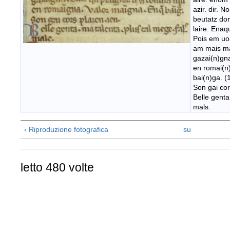
azir. dir. 
beutatz don
laire. Enaqu
Pois em uol
am mais ma
gazai(n)gn
en romai(n
bai(n)ga. (
Son gai cor
Belle genta
mals.
‹ Riproduzione fotografica
su
letto 480 volte