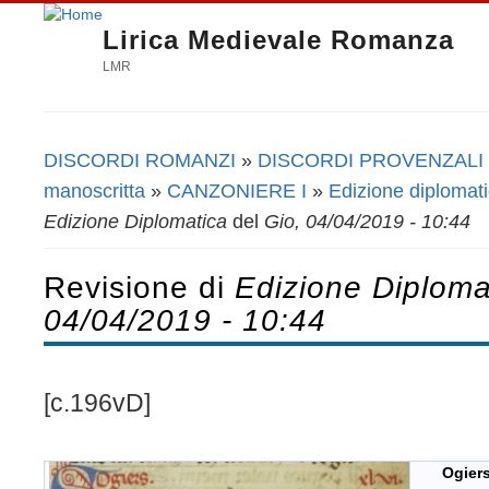
Lirica Medievale Romanza
LMR
DISCORDI ROMANZI
»
DISCORDI PROVENZALI
Tu sei qui
manoscritta
»
CANZONIERE I
»
Edizione diplomat
Edizione Diplomatica
del
Gio, 04/04/2019 - 10:44
Revisione di
Edizione Diploma
04/04/2019 - 10:44
[c.196vD]
Og