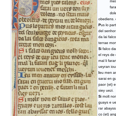
mes pr
farai un
dolens.
obediens. 
P
us lo par
del senhor
da lai falc
terrae mon
S
i falco d
el reys de
mal li faran
ueyran iou
I
eu men ana
sarai en g
paor (et) e
siey uezi.
S
i molt no
guays e uez
rar abayssa
co (et) ang