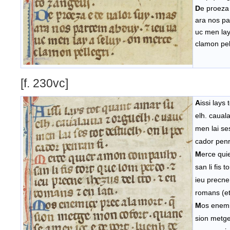
D
e proeza
ara nos pa
uc men lay
clamon pel
[f. 230vc]
A
issi lays
elh. cauala
men lai ses
cador penr
M
erce qu
san li fis 
ieu precne 
romans (et)
M
os enemi
sion metge