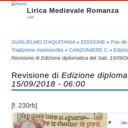
Lirica Medievale Romanza
LMR
GUGLIELMO D'AQUITANIA
»
EDIZIONE
»
Pos de 
Tu sei qui
Tradizione manoscritta
»
CANZONIERE C
»
Edizio
Revisione di
Edizione diplomatica
del
Sab, 15/09/2
Revisione di
Edizione diploma
15/09/2018 - 06:00
[f. 230rb]
P
Us de