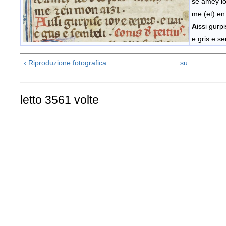
se amey io
me (et) en
A
issi gurp
e gris e se
‹ Riproduzione fotografica
su
letto 3561 volte