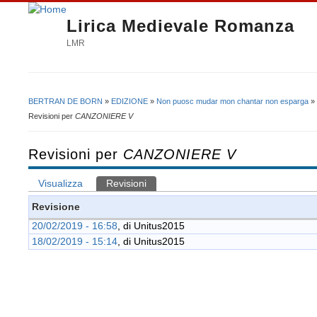
Lirica Medievale Romanza
LMR
BERTRAN DE BORN
»
EDIZIONE
»
Non puosc mudar mon chantar non esparga
»
Tu sei qui
Revisioni per
CANZONIERE V
Revisioni per
CANZONIERE V
Visualizza
Revisioni
(scheda attiva)
Schede primarie
Revisione
20/02/2019 - 16:58
, di
Unitus2015
18/02/2019 - 15:14
, di
Unitus2015