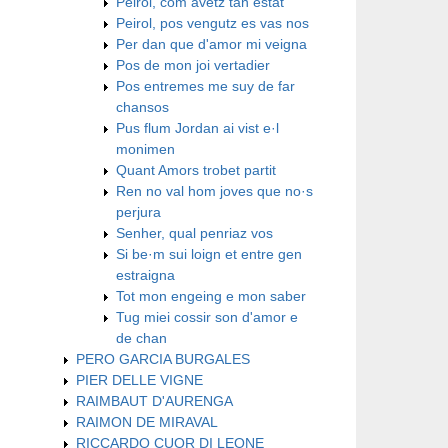
Peirol, com avetz tan estat
Peirol, pos vengutz es vas nos
Per dan que d'amor mi veigna
Pos de mon joi vertadier
Pos entremes me suy de far
chansos
Pus flum Jordan ai vist e·l
monimen
Quant Amors trobet partit
Ren no val hom joves que no·s
perjura
Senher, qual penriaz vos
Si be·m sui loign et entre gen
estraigna
​Tot mon engeing e mon saber
​Tug miei cossir son d'amor e
de chan
PERO GARCIA BURGALES
PIER DELLE VIGNE
RAIMBAUT D'AURENGA
RAIMON DE MIRAVAL
RICCARDO CUOR DI LEONE