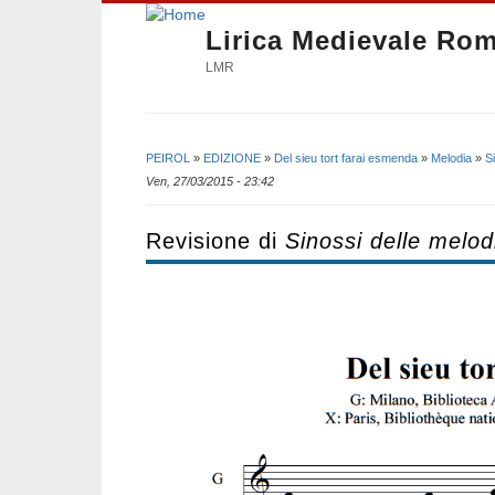
Lirica Medievale Ro
LMR
PEIROL
»
EDIZIONE
»
Del sieu tort farai esmenda
»
Melodia
»
S
Tu sei qui
Ven, 27/03/2015 - 23:42
Revisione di
Sinossi delle melod