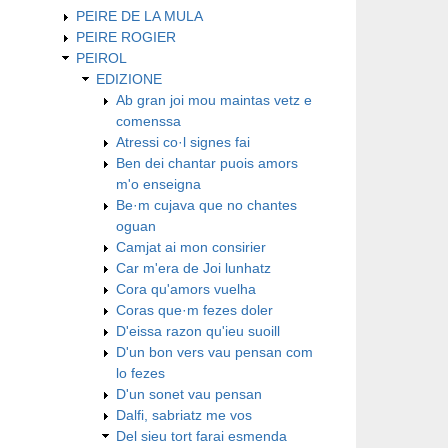
PEIRE DE LA MULA
PEIRE ROGIER
PEIROL
EDIZIONE
Ab gran joi mou maintas vetz e
comenssa
Atressi co·l signes fai
Ben dei chantar puois amors
m'o enseigna
Be·m cujava que no chantes
oguan
Camjat ai mon consirier
Car m'era de Joi lunhatz
Cora qu'amors vuelha
Coras que·m fezes doler
D'eissa razon qu'ieu suoill
D'un bon vers vau pensan com
lo fezes
D'un sonet vau pensan
Dalfi, sabriatz me vos
Del sieu tort farai esmenda