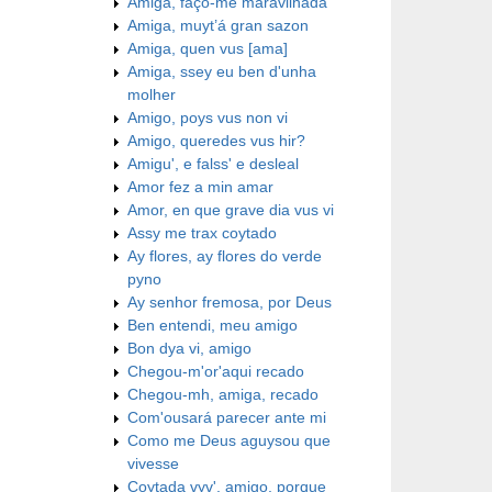
Amiga, faço-me maravilhada
Amiga, muyt’á gran sazon
Amiga, quen vus [ama]
Amiga, ssey eu ben d'unha
molher
Amigo, poys vus non vi
Amigo, queredes vus hir?
Amigu', e falss' e desleal
Amor fez a min amar
Amor, en que grave dia vus vi
Assy me trax coytado
Ay flores, ay flores do verde
pyno
Ay senhor fremosa, por Deus
Ben entendi, meu amigo
Bon dya vi, amigo
Chegou-m'or'aqui recado
Chegou-mh, amiga, recado
Com'ousará parecer ante mi
Como me Deus aguysou que
vivesse
Coytada vyv', amigo, porque