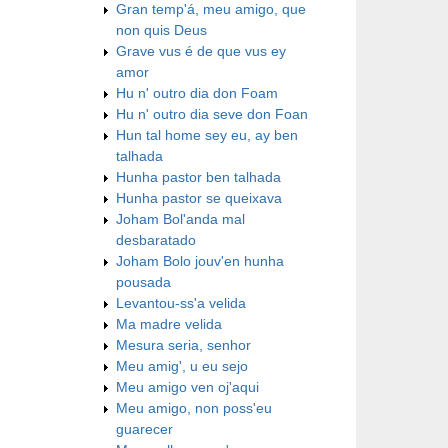
Gran temp'á, meu amigo, que
non quis Deus
Grave vus é de que vus ey
amor
Hu n' outro dia don Foam
Hu n' outro dia seve don Foan
Hun tal home sey eu, ay ben
talhada
Hunha pastor ben talhada
Hunha pastor se queixava
Joham Bol'anda mal
desbaratado
Joham Bolo jouv'en hunha
pousada
Levantou-ss'a velida
Ma madre velida
Mesura seria, senhor
Meu amig', u eu sejo
Meu amigo ven oj'aqui
Meu amigo, non poss'eu
guarecer