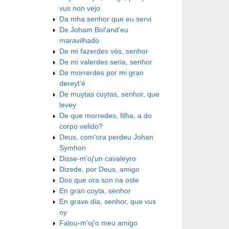
vus non vejo
Da mha senhor que eu servi
De Joham Bol'and'eu
maravilhado
De mi fazerdes vós, senhor
De mi valerdes seria, senhor
De morrerdes por mi gran
dereyt'é
De muytas coytas, senhor, que
levey
De que morredes, filha, a do
corpo velido?
Deus, com'ora perdeu Johan
Symhon
Disse-m'oj'un cavaleyro
Dizede, por Deus, amigo
Dos que ora son na oste
En gran coyta, senhor
En grave dia, senhor, que vus
oy
Falou-m'oj'o meu amigo