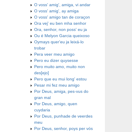
O voss' amig', amiga, vi andar
O voss' amig', ay amiga
O voss' amigo tan de coraçon
Ora vej' eu ben mha senhor
Ora, senhor, non poss' eu ja
Ou é Melyon Garcia queixoso
Oymays quer'eu ja leixá-lo
trobar
Pera veer meu amigo
Pero eu dizer quysesse
Pero muito amo, muito non
des[ejo]
Pero que eu mui long' estou
Pesar mi fez meu amigo
Por Deus, amiga, pes-vus do
gran mal
Por Deus, amigo, quen
cuydaria
Por Deus, punhade de veerdes
meu
Por Deus, senhor, poys per vós