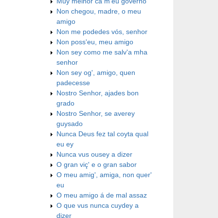
Muy melhor ca m'eu governo
Non chegou, madre, o meu
amigo
Non me podedes vós, senhor
Non poss'eu, meu amigo
Non sey como me salv'a mha
senhor
Non sey og', amigo, quen
padecesse
Nostro Senhor, ajades bon
grado
Nostro Senhor, se averey
guysado
Nunca Deus fez tal coyta qual
eu ey
Nunca vus ousey a dizer
O gran viç' e o gran sabor
O meu amig', amiga, non quer'
eu
O meu amigo á de mal assaz
O que vus nunca cuydey a
dizer