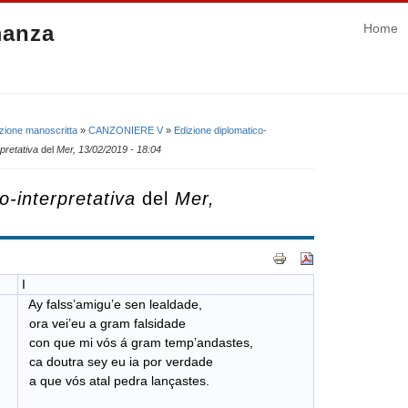
manza
Home
zione manoscritta
»
CANZONIERE V
»
Edizione diplomatico-
pretativa
del
Mer, 13/02/2019 - 18:04
o-interpretativa
del
Mer,
I
Ay falss’amigu’e sen lealdade,
ora vei’eu a gram falsidade
con que mi vós á gram temp’andastes,
ca doutra sey eu ia por verdade
a que vós atal pedra lançastes.