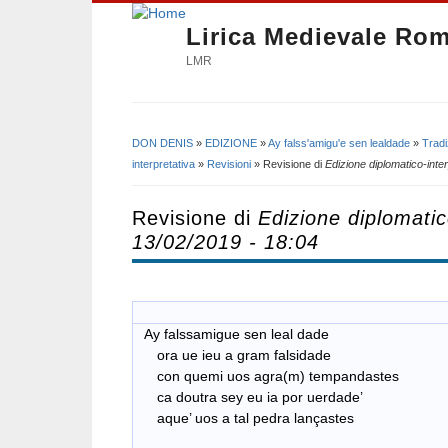
Lirica Medievale Ro
LMR
DON DENIS
»
EDIZIONE
»
Ay falss'amigu'e sen lealdade
»
Tradi
Tu sei qui
interpretativa
»
Revisioni
» Revisione di
Edizione diplomatico-inter
Revisione di
Edizione diplomatic
13/02/2019 - 18:04
Ay falssamigue sen leal dade
ora ue ieu a gram falsidade
con quemi uos agra(m) tempandastes
ca doutra sey eu ia por uerdade’
aque’ uos a tal pedra lançastes