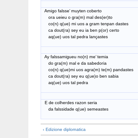
Amigo falsse’ muyten coberto
ora ueieu o gra(m) mal des(er)to
co(n) q(ue) mi uos a gram tenpan dastes
ca dout(ra) sey eu ia ben p(or) certo
aq(ue) uos tal pedra lançastes
Ay falssamigueu no(n) me’ temia
do gra(m) mal e da sabedoria
co(n) q(ue)mi uos agra(m) te(m) pandastes
ca dout(ra) sey eu q(ue)o ben sabia
aq(ue) uos tal pedra
E de colherdes razon seria
da falssidade q(ue) semeastes
‹ Edizione diplomatica