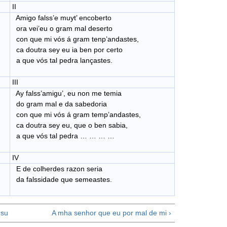
II
Amigo falss’e muyt’ encoberto
ora vei’eu o gram mal deserto
con que mi vós á gram tenp’andastes,
ca doutra sey eu ia ben por certo
a que vós tal pedra lançastes.
III
Ay falss’amigu’, eu non me temia
do gram mal e da sabedoria
con que mi vós á gram temp’andastes,
ca doutra sey eu, que o ben sabia,
a que vós tal pedra … … … …
IV
E de colherdes razon seria
da falssidade que semeastes.
su
A mha senhor que eu por mal de mi ›