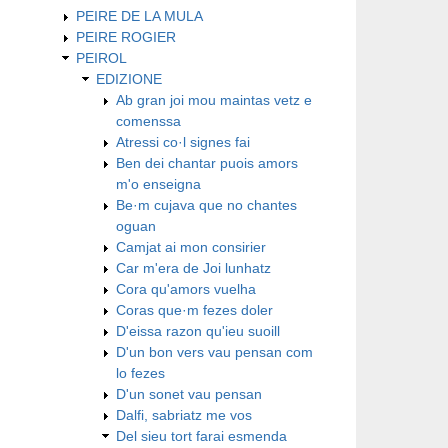
PEIRE DE LA MULA
PEIRE ROGIER
PEIROL
EDIZIONE
Ab gran joi mou maintas vetz e
comenssa
Atressi co·l signes fai
Ben dei chantar puois amors
m'o enseigna
Be·m cujava que no chantes
oguan
Camjat ai mon consirier
Car m'era de Joi lunhatz
Cora qu'amors vuelha
Coras que·m fezes doler
D'eissa razon qu'ieu suoill
D'un bon vers vau pensan com
lo fezes
D'un sonet vau pensan
Dalfi, sabriatz me vos
Del sieu tort farai esmenda