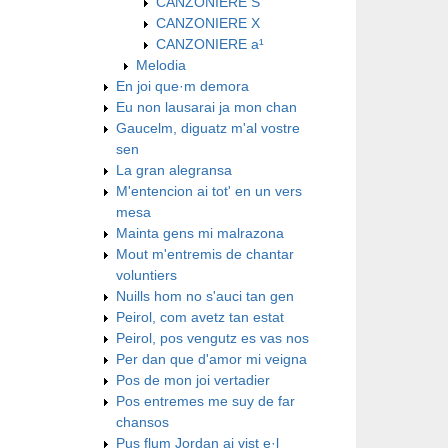
CANZONIERE S
CANZONIERE X
CANZONIERE a¹
Melodia
En joi que·m demora
Eu non lausarai ja mon chan
Gaucelm, diguatz m'al vostre
sen
La gran alegransa
M'entencion ai tot' en un vers
mesa
Mainta gens mi malrazona
Mout m'entremis de chantar
voluntiers
Nuills hom no s'auci tan gen
Peirol, com avetz tan estat
Peirol, pos vengutz es vas nos
Per dan que d'amor mi veigna
Pos de mon joi vertadier
Pos entremes me suy de far
chansos
Pus flum Jordan ai vist e·l