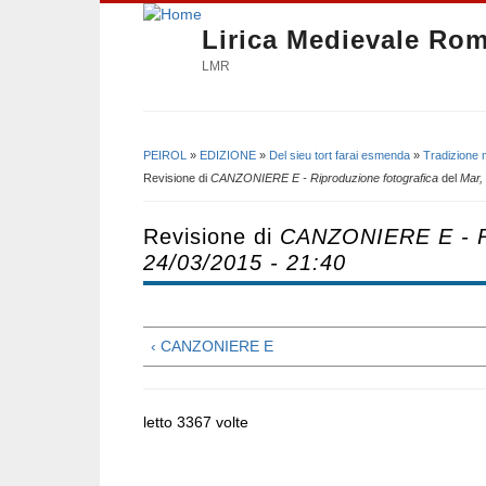
Lirica Medievale Ro
LMR
PEIROL
»
EDIZIONE
»
Del sieu tort farai esmenda
»
Tradizione 
Tu sei qui
Revisione di
CANZONIERE E - Riproduzione fotografica
del
Mar,
Revisione di
CANZONIERE E - Ri
24/03/2015 - 21:40
‹ CANZONIERE E
letto 3367 volte