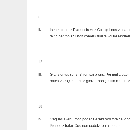
6
II.
Ia non creiretz D'aquesta vetz Cels qui nos volrian 
teing per mois Si non conois Qual te vol far refolleia
12
III.
Grans er tos sens, Si ren sai prens, Per nuilla pao
rauca votz Que ruich e glotz E non glafilla n'aut ni c
18
IV.
S'agues aver E mon poder, Garnitz vos fora del dona
Prendetz balai, Que non podetz ren al portar.