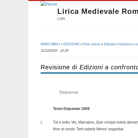
Lirica Medievale Ro
LMR
MARCABRU
»
EDIZIONE
»
D'un estrun
»
Edizioni
»
Edizioni a c
Tu sei qui
11/12/2018 - 12:29
Revisione di
Edizioni a confront
Dejeanne
Testo Dejeanne 1909
I.
Tot a estru Vei, Marcabru, Que comjat voletz deman
Non ai cossir, Tant sabetz Mesur' esgardar.