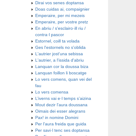
Dirai vos senes doptansa
Doas cuidas ai, compaignier
Emperaire, per mi mezeis
Emperaire, per vostre pretz
En abriu / s'esclairo·ill riu /
contra·l pascor
Estornel, coill ta volada
Ges l'estornels no s'oblida
L'autrier jost'una sebissa
L'autrier, a l'issida d'abriu
Lanquan cor la doussa biza
Lanquan foillon li boscatge
Lo vers comens, quan vei del
fau
Lo vers comensa
L’iverns vai e·l temps s’aizina
Mout dezir l'aura doussana
Oimais dei esser alegrans
Pax! in nomine Domini
Per l'aura freida que guida
Per savi·l tenc ses doptansa