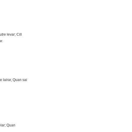
tre levar; Cill
r.
 lairar, Quan sai
elar; Quan