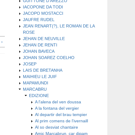
GUITTONE D'AREZZO
IACOPONE DA TODI
JACOPO MOSTACCI
JAUFRE RUDEL
JEAN RENART(?), LE ROMAN DE LA
ROSE
JEHAN DE NEUVILLE
 ›
JEHAN DE RENTI
JOHAN BAVECA
JOHAN SOAREZ COELHO
JOSEP
LAIS DE BRETANHA
MAIHIEU LE JUIF
MAPAMUNDI
MARCABRU
EDIZIONE
A l'alena del ven doussa
A la fontana del vergier
Al departir del brau tempier
Al prim comens de l'ivernaill
Al so desviat chantaire
Amic Marcabrun, car digam