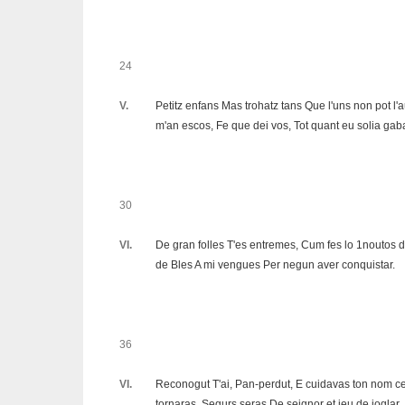
24
V.
Petitz enfans Mas trohatz tans Que l'uns non pot l'au
m'an escos, Fe que dei vos, Tot quant eu solia gaba
30
VI.
De gran folles T'es entremes, Cum fes lo 1noutos de
de Bles A mi vengues Per negun aver conquistar.
36
VI.
Reconogut T'ai, Pan-perdut, E cuidavas ton nom c
tornaras, Segurs seras De seignor et ieu de joglar.