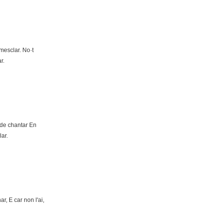
mesclar. No·t
r.
r de chantar En
lar.
r, E car non l'ai,