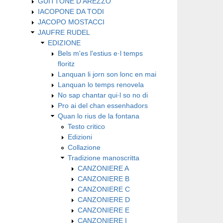
GUITTONE D'AREZZO
IACOPONE DA TODI
JACOPO MOSTACCI
JAUFRE RUDEL
EDIZIONE
Bels m'es l'estius e·l temps
floritz
Lanquan li jorn son lonc en mai
Lanquan lo temps renovela
No sap chantar qui∙l so no di
Pro ai del chan essenhadors
Quan lo rius de la fontana
Testo critico
Edizioni
Collazione
Tradizione manoscritta
CANZONIERE A
CANZONIERE B
CANZONIERE C
CANZONIERE D
CANZONIERE E
CANZONIERE I