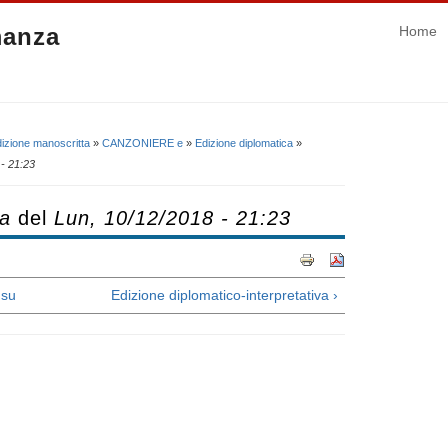
manza
Home
izione manoscritta
»
CANZONIERE e
»
Edizione diplomatica
»
- 21:23
ca
del
Lun, 10/12/2018 - 21:23
su
Edizione diplomatico-interpretativa ›