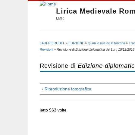
Lirica Medievale Ro
LMR
JAUFRE RUDEL
»
EDIZIONE
»
Quan lo rius de la fontana
»
Trad
Tu sei qui
Revisioni
» Revisione di
Edizione diplomatica
del
Lun, 10/12/2018 
Revisione di
Edizione diplomati
‹ Riproduzione fotografica
letto 963 volte