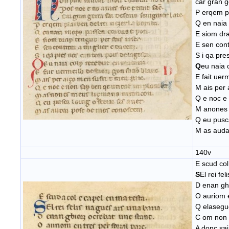
car gran g
P erqem pl
Q en naia
E siom dra
E sen cont
S i qa pre
Q
eu naia 
E fait uer
M ais per 
Q e noc e
M anones 
Q eu pusca
M as auda
140v
E scud col
S
El rei fe
D enan ghi
O auriom e
Q elasegu
C om non p
A donc sai