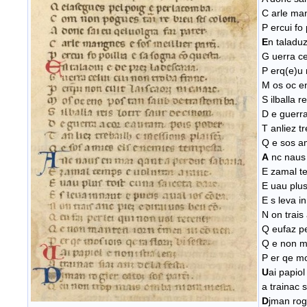
C arle man
P ercui fo
E
n taladuz
G uerra ce
P erq(e)u 
M os oc e
S ilballa r
D e guerra
T anliez t
Q e sos a
A
nc naus 
E zamal te
E uau plus
E s leva i
N on trais
Q eufaz pe
Q e non ma
P er qe mos
U
ai papiol
a trainac s
D
jman rog