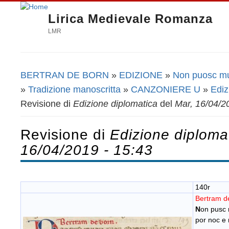
Lirica Medievale Romanza
LMR
BERTRAN DE BORN
»
EDIZIONE
»
Non puosc mu
Tu sei qui
»
Tradizione manoscritta
»
CANZONIERE U
»
Ediz
Revisione di
Edizione diplomatica
del
Mar, 16/04/2
Revisione di
Edizione diploma
16/04/2019 - 15:43
140r
Bertram d
N
on pusc 
por noc e 