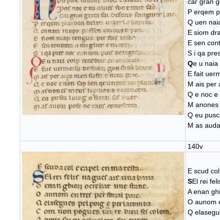
car gran g
P erqem pl
Q uen nai
E siom dra
E sen cont
S i qa pre
Q
e u naia
E fait uer
M ais per 
Q e noc e
M anones 
Q eu pusca
M as auda
140v
E scud col
S
El rei fe
A enan ghi
O aunom en
Q elasegu