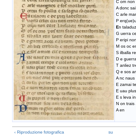
C om non p
A donc sai
C arle man
P erq(ue)u
E
n taladuz
G uerra ce
P eripi no
M os oc e
S ilballa r
D e guerra
T anliez t
Q e sos a
A nc naus 
E zamai te
E uau plus
E s leva i
N on trais
A en
‹ Riproduzione fotografica
su