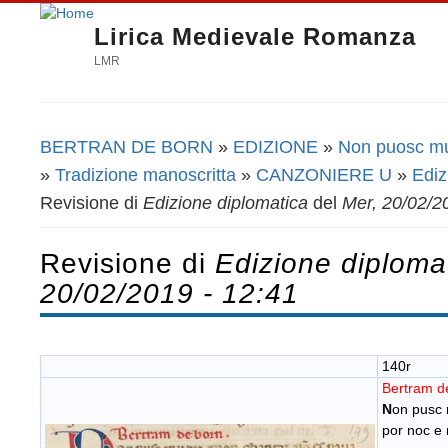
Lirica Medievale Romanza
LMR
BERTRAN DE BORN
»
EDIZIONE
»
Non puosc mu
Tu sei qui
»
Tradizione manoscritta
»
CANZONIERE U
»
Ediz
Revisione di
Edizione diplomatica
del
Mer, 20/02/2
Revisione di
Edizione diploma
20/02/2019 - 12:41
140r
Bertram d
N
on pusc 
por noc e 