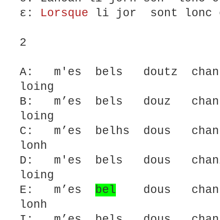
ε:
Lorsque
li jor sont lonc 
2
A: m'es bels doutz chan
loing
B: m’es bels douz chan
loing
C: m’es belhs dous chan
lonh
D: m'es bels dous chan
loing
E: m’es
bel
dous chans
lonh
I: m’es bels dous chan