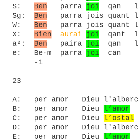
S:
Ben
parra
joi
qan li
Sg:
Ben
parra jois quant li
W:
Ben
parra jois quant li
X:
Bien
aurai
joi
qant li
a²:
Ben
paira
joi
qan li
e: Be·m parra
joi
can
-1
23
A: per amor Dieu l'alberc 
B: per amor Dieu
l’amor
d
C: per amor Dieu
l’ostal
D: per amor Dieu l'alberc 
E: per amor Dieu
l’amor
d