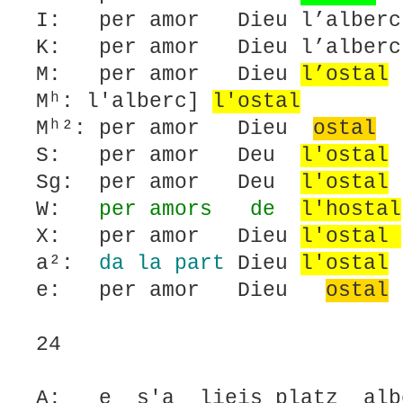
I: per amor Dieu l’alberc 
K: per amor Dieu l’alberc 
M: per amor Dieu
l’ostal
Mʰ: l'alberc]
l'ostal
Mʰ²: per amor Dieu
ostal
d
S: per amor Deu
l'ostal
Sg: per amor Deu
l'ostal
W:
per amors
de
l'hostal
X: per amor Dieu
l'ostal
a²:
da la part
Dieu
l'ostal
e: per amor Dieu
ostal
24
A: e s'a lieis platz alb