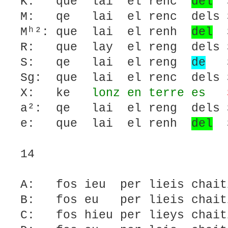
K: que lai el renc
del
S
M: qe lai el renc dels S
Mʰ²: que lai el renh
del
S
R: que lay el reng dels S
S: qe lai el reng
de
Sa
Sg: que lai el renc dels S
X: ke
lonz en terre es
a²: qe lai el reng dels S
e: que lai el renh
del
S
14
A: fos ieu per lieis chaiti
B: fos eu per lieis chaiti
C: fos hieu per lieys chait