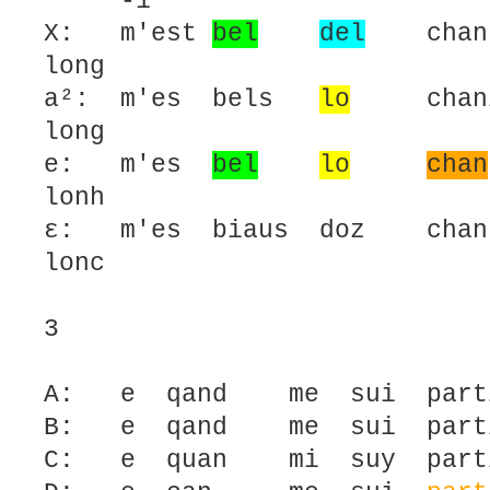
-1
X: m'est
bel
del
chant 
long
a²: m'es bels
lo
cha
long
e: m'es
bel
lo
chan
lonh
ε: m'es biaus doz ch
lonc
3
A: e qand me sui partit
B: e qand me sui partit
C: e quan mi suy partit