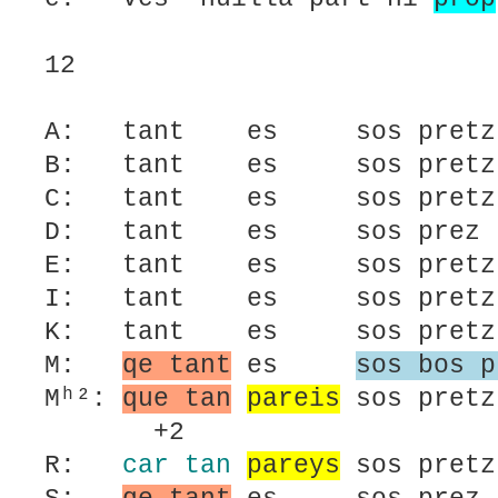
12
A: tant es sos pretz
B: tant es sos pretz
C: tant es sos pr
D: tant es sos prez 
E: tant es sos pretz
I: tant es sos pretz
K: tant es sos pretz
M:
qe tant
es
sos bos p
Mʰ²:
que tan
pareis
sos pret
+2
R:
car tan
pareys
sos pr