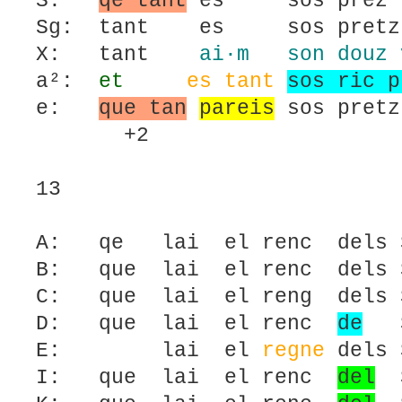
S:
qe tant
es sos p
Sg: tant es sos pret
X: tant
ai·m son douz 
a²:
et
es tant
sos ric p
e:
que tan
pareis
sos pret
+2
13
A: qe lai el renc dels S
B: que lai el renc dels S
C: que lai el reng dels S
D: que lai el renc
de
Sa
E: lai el
regne
dels 
I: que lai el renc
del
S