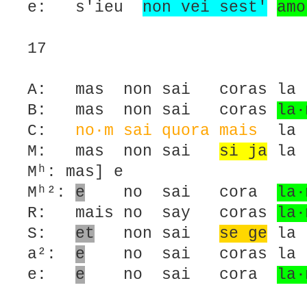
e: s'ieu
non vei sest'
amo
17
A: mas non sai coras la
B: mas non sai coras
la·
C:
no·m sai quora mais
la 
M: mas non sai
si ja
la 
Mʰ: mas] e
Mʰ²:
e
no sai cora
la·
R: mais no say coras
la·
S:
et
non sai
se ge
la 
a²:
e
no sai coras la 
e:
e
no sai cora
la·