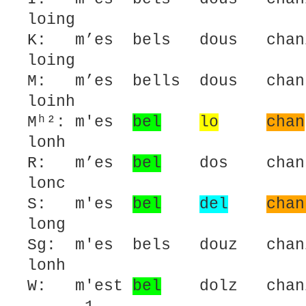
loing
K: m’es bels dous chan
loing
M: m’es bells dous chan
loinh
Mʰ²: m'es
bel
lo
chan
lonh
R: m’es
bel
dos chans 
lonc
S: m'es
bel
del
chan
long
Sg: m'es bels douz chan
lonh
W: m'est
bel
dolz cha