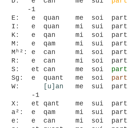
D: e can me sui
part
-1
E: e quan me soi partit
I: e quan mi sui partit
K: e qan mi soi partit
M: e qam mi sui partit
Mʰ²: e can mi soi parti
R: e can mi soi partit
S: et can me soi
part
Sg: e quant me soi
part
W:
[u]an
me sui pa
-1
X: et qant me sui parti
a²: e qam mi sui partit
e: e can mi soi partit