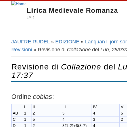
Lirica Medievale Romanza
LMR
JAUFRE RUDEL
»
EDIZIONE
»
Lanquan li jorn so
Tu sei qui
Revisioni
» Revisione di
Collazione
del
Lun, 25/03/
Revisione di
Collazione
del
Lu
17:37
Ordine
coblas
:
I
II
III
IV
V
AB
1
2
3
4
5
C
1
5
4
3
2
D
1
2
3(1-2)+6(3-7)
4