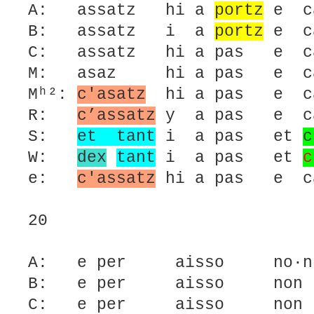
A: assatz hi a
portz
e ca
B: assatz i a
portz
e ca
C: assatz hi a pas e c
M: asaz hi a pas e ca
Mʰ²:
c'asatz
hi a pas e ca
R:
c’assatz
y a pas e ca
S:
et tant
i a pas et
c
W:
dex
tant
i a pas et
c
e:
c'assatz
hi a pas e c
20
A: e per aisso no·n s
B: e per aisso non su
C: e per aisso non su