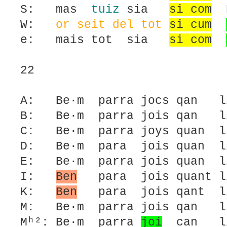
S: mas
tuiz
sia
si com
D
W:
or seit del tot
si cum
e: mais tot sia
si com
22
A: Be·m parra jocs qan li
B: Be·m parra jois qan li
C: Be·m parra joys quan li
D: Be·m para jois quan li
E: Be·m parra jois quan li
I:
Ben
para jois quant li
K:
Ben
para jois qant li
M: Be·m parra jois qan li
Mʰ²: Be·m parra
joi
can li