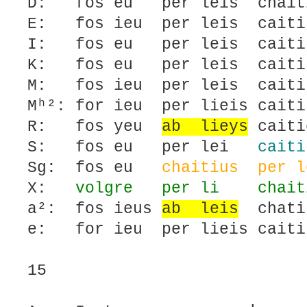
D: fos eu per leis chaiti
E: fos ieu per leis caiti
I: fos eu per leis caiti
K: fos eu per leis caiti
M: fos ieu per leis caiti
Mʰ²: for ieu per lieis cait
R: fos yeu
ab lieys
caiti
S: fos eu per lei
caiti
Sg: fos eu
chaitius per l
X:
volgre per li chait
a²: fos ieus
ab leis
chatiu
e: for ieu per lieis caiti
15