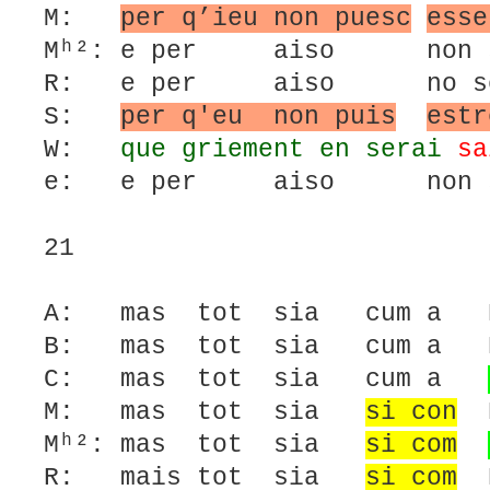
M:
per q’ieu non puesc
esse
Mʰ²: e per aiso non so
R: e per aiso no soi
S:
per q'eu non puis
est
W:
que griement en serai
sa
e: e per aiso non so
21
A: mas tot sia cum a D
B: mas tot sia cum a D
C: mas tot sia cum a
M: mas tot sia
si con
D
Mʰ²: mas tot sia
si com
R: mais tot sia
si com
D