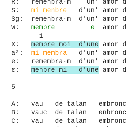
R: remenbra·m un’ amor d
S:
mi menbre
d'un' amor d
Sg: remenbra·m d'un' amor 
W:
membre
e
amor 
-1
X:
membre moi d'une
amor d
a²:
mi membra
d'un' amor d
e: remembra·m d'un' amor d
ε:
menbre mi d'une
amor d
5
A: vau de talan embron
B: vauc de talan enbron
C: vau de talan embron