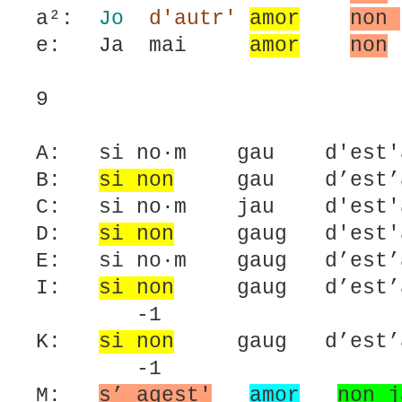
a²:
Jo
d'autr'
amor
non
e: Ja mai
amor
non
9
A: si no·m gau d'est'am
B:
si non
gau d’est’amo
C: si no·m jau d'est'a
D:
si non
gaug d'est'am
E: si no·m gaug d’est’a
I:
si non
gaug d’est’
-1
K:
si non
gaug d’est’
-1
M:
s’ aqest'
amor
non j