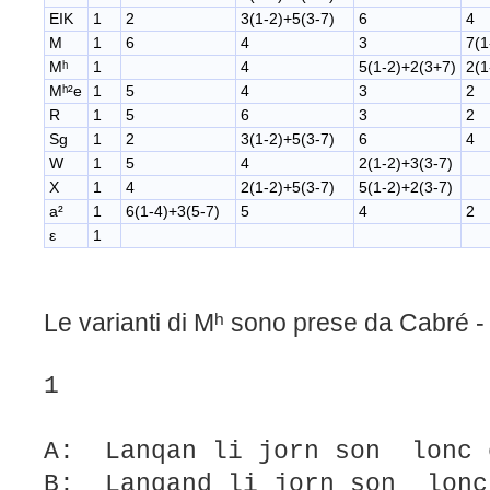
EIK
1
2
3(1-2)+5(3-7)
6
4
M
1
6
4
3
7(1
Mʰ
1
4
5(1-2)+2(3+7)
2(1
Mʰ²e
1
5
4
3
2
R
1
5
6
3
2
Sg
1
2
3(1-2)+5(3-7)
6
4
W
1
5
4
2(1-2)+3(3-7)
X
1
4
2(1-2)+5(3-7)
5(1-2)+2(3-7)
a²
1
6(1-4)+3(5-7)
5
4
2
ε
1
Le varianti di Mʰ sono prese da Cabré 
1
A: Lanqan li jorn son lonc 
B: Lanqand li jorn son lonc