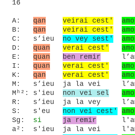
16
A:
qan
veirai cest'
amo
B:
qan
veirai cest'
amo
C: s’ieu
no vey sest'
amo
D:
quan
verai cest'
amo
E:
quan
ben remir
l’amor
I:
quan
verai cest'
amo
K:
qan
verai cest'
am
M: s’ieu ja la vei l’amo
Mʰ²: s'ieu
non vei sel
amo
R: s’ieu ja la vey l’amo
S: s'eu
non vei cest'
amo
Sg:
si
ja remir
l'amor
a²: s'ieu ja la vei l'am