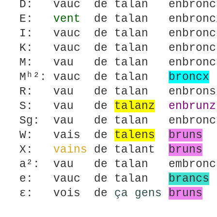
D: vauc de talan enbr
E:
vent
de talan enbron
I: vauc de talan enbr
K: vauc de talan enbr
M: vau de talan enbron
Mʰ²: vauc de talan
broncx
R: vau de talan enbro
S: vau de
talanz
enbrunz
Sg: vau de talan enbronc
W: vais de
talens
bruns
X:
vains
de talant
bruns
a²: vau de talan embron
e: vauc de talan
brancs
ε: vois de
ça gens
bruns