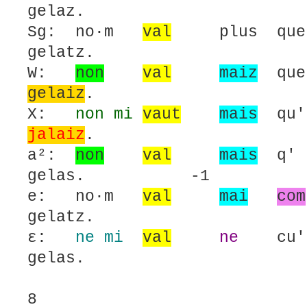
gelaz.
Sg: no·m
val
plus que
gelatz.
W:
non
val
maiz
que
gelaiz
.
X:
non mi
vaut
mais
qu
jalaiz
.
a²:
non
val
mais
q
gelas. -1
e: no·m
val
mai
com
gelatz.
ε:
ne mi
val
ne
cu
gelas.
8