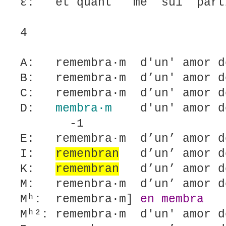
ε: et quant me sui par
4
A: remembra·m d'un' amor d
B: remembra·m d’un' amor d
C: remembra·m d’un' amor d
D:
membra·m
d'un' amor 
-1
E: remembra·m d’un’ amor d
I:
remenbran
d’un’ amor de
K:
remembran
d’un’ amor de
M: remenbra·m d’un’ amor d
Mʰ: remembra·m]
en membra
Mʰ²: remembra·m d'un' amor d