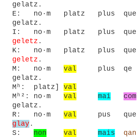
gelatz.
E: no·m platz plus qu
gelatz.
I: no·m platz plus q
geletz
.
K: no·m platz plus que
geletz
.
M: no·m
val
plus qe 
gelatz.
Mʰ: platz]
val
Mʰ²: no·m
val
mai
com
gelatz.
R: no·m
val
pus qu
glay
.
S:
non
val
mais
qan