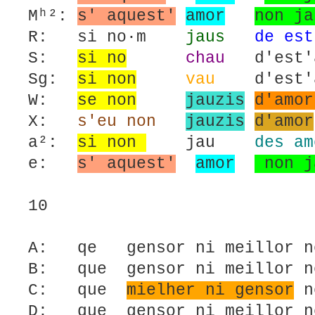
Mʰ²:
s' aquest'
amor
non ja
R: si no·m
jaus
de est
S:
si no
chau
d'est'a
Sg:
si non
vau
d'est'am
W:
se non
jauzis
d'amor
X:
s'eu non
jauzis
d'amor
a²:
si non
jau
des am
e:
s' aquest'
amor
non j
10
A: qe gensor ni meillor n
B: que gensor ni meillor 
C: que
mielher ni gensor
n
D: que gensor ni meillor 