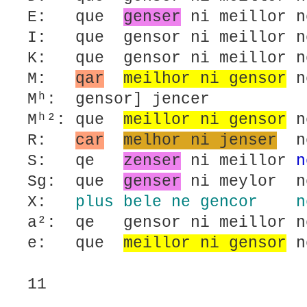
E: que
genser
ni meillor 
I: que gensor ni meillor 
K: que gensor ni meillor 
M:
qar
meilhor ni gensor
n
Mʰ: gensor] jencer
Mʰ²: que
meillor ni gensor
n
R:
car
melhor ni jenser
no
S: qe
zenser
ni meillor
n
Sg: que
genser
ni meylor n
X:
plus
bele ne gencor
n
a²: qe gensor ni meillor 
e: que
meillor ni gensor
n
11