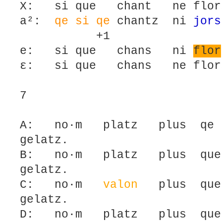
X: si que chant ne flo
a²:
qe si qe
chantz ni
jors
+1
e: si que chans ni
flor
ε: si que chans ne flo
7
A: no·m platz plus qe
gelatz.
B: no·m platz plus que
gelatz.
C: no·m
valon
plus q
gelatz.
D: no·m platz plus que