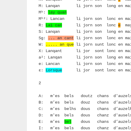
M: Lanqan li jorn son long en ma
Mʰ:
lay quan
Mʰ²: Lancan li jorn son lonc en m
R:
Lai can
li jorn son lonc
e
ma
S: Lanqan li jorn son long en ma
Sg:
... an cant
li jorn son lonc en ma
W:
..... an que
li jorn sunt lonc en ma
X: Lanqant li jor sont lonc en ma
a²: Lanqan li jorn son long en ma
e: Lancan li jorn son lonc en ma
ε:
Lorsque
li jor sont lonc en ma
2
A: m'es bels doutz chans d'auzel
B: m’es bels douz chans d’auzel
C: m’es belhs dous chans d’auzelh
D: m'es bels dous chanz d'ausel
E: m’es
bel
dous chans d’auzels
I: m’es bels dous chanz d’auzel