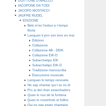
GUITTONE D'AREZZO
IACOPONE DA TODI
JACOPO MOSTACCI
JAUFRE RUDEL
EDIZIONE
Bels m'es l'estius e·l temps
floritz
Lanquan li jorn son lonc en mai
Edizioni
Collazione
Collazione AB - DEIK
Collazione EIK-D
Subarchetipo EIK
Subarchetipo EIK-D
Tradizione manoscritta
Esecuzione musicale
Lanquan lo temps renovela
No sap chantar qui∙l so no di
Pro ai del chan essenhadors
Quan lo rius de la fontana
Quan lo rossinhols el foillos
Qui no sap esser chantaire