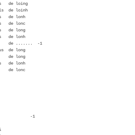
s de loing
s de loinh
 de lonh
 de lonc
s de long
s de lonh
de ....... -1
s de long
de long
 de lonh
de lonc
lai -1
i