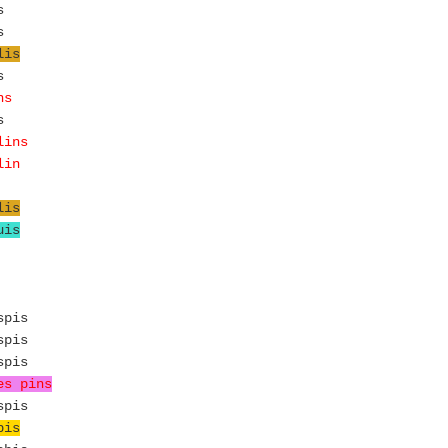
s
s
lis
s
ns
s
lins
lin
lis
uis
pis
pis
pis
es pins
pis
bis