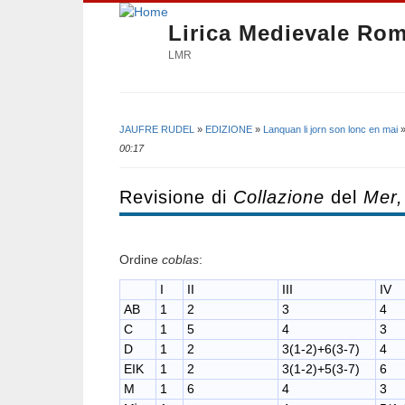
Lirica Medievale Ro
LMR
JAUFRE RUDEL
»
EDIZIONE
»
Lanquan li jorn son lonc en mai
Tu sei qui
00:17
Revisione di
Collazione
del
Mer,
Ordine
coblas
:
I
II
III
IV
AB
1
2
3
4
C
1
5
4
3
D
1
2
3(1-2)+6(3-7)
4
EIK
1
2
3(1-2)+5(3-7)
6
M
1
6
4
3