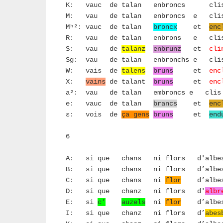
K: vauc de talan enbroncs cli
M: vau de talan enbroncs e cli
Mʰ²: vauc de talan
broncx
et
enc
R: vau de talan enbrons e cli
S: vau de
talanz
enbrunz
et
cli
Sg: vau de talan enbronchs e cli
W: vais de
talens
bruns
et
enc
X:
vains
de talant
bruns
et
enc
a²: vau de talan embroncs e clis
e: vauc de talan
brancs
et
enc
ε: vois de
ça gens
bruns
et
end
6
A: si que chans ni flors d'albes
B: si que chans ni flors d’albes
C: si que chans ni
flor
d’albes
D: si que chanz ni flors d'
albr
E: si
c’
auzels
ni
flor
d’albes
I: si que chanz ni flors d’
abes