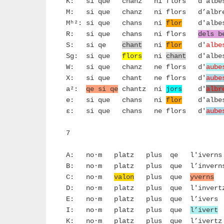
K: si que chanz ni flors d’albes
M: si que chanz ni flors d’albre
Mʰ²: si que chans ni
flor
d'albes
R: si que chans ni flors
dels b
S: si qe
chant
ni
flor
d'
albe
Sg: si que
flors
ni
chant
d'albes
W: si que chanz ne flors d'
aube
X: si que chant ne flors d'
aube
a²:
qe si qe
chantz ni
jors
d'
albr
e: si que chans ni
flor
d'albes
ε: si que chans ne flors d'
aube
7
A: no·m platz plus qe l'iverns
B: no·m platz plus que l’inverns
C: no·m
valon
plus que
yverns
D: no·m platz plus que l'invertz
E: no·m platz plus que l’ivers
I: no·m platz plus que
l’ivert
K: no·m platz plus que l’iver