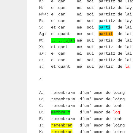
K: e qan mi soi partitz de lla
M: e qam mi sui partitz de lay
Mʰ²: e can mi soi partitz de lai
R: e can mi soi partitz de lay
S: et can me soi
parti
de lai
Sg: e quant me soi
partit
de lai
W:
.....[u]an
me sui partis 
X: et qant me sui partiz de lai
a²: e qam mi sui partitz de lai
e: e can mi soi partitz de lai
ε: et quant me sui partiz de
la
4
A: remembra·m d'un' amor de loing
B: remembra·m d’un' amor de loing
C: remembra·m d’un' amor de lonh
D:
membra·m
d'un' amor de
l
E: remembra·m d’un’ amor de lonh
I:
remenbran
d’un’ amor de loing
K:
remembran
d’un’ amor de loing