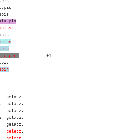
bis
spis
pis
els pis
spins
pis
spius
spin
e espes
+1
pis
spin
 gelatz.
 gelatz.
gelatz.
 gelatz.
 gelatz.
geletz
.
tz
geletz
.