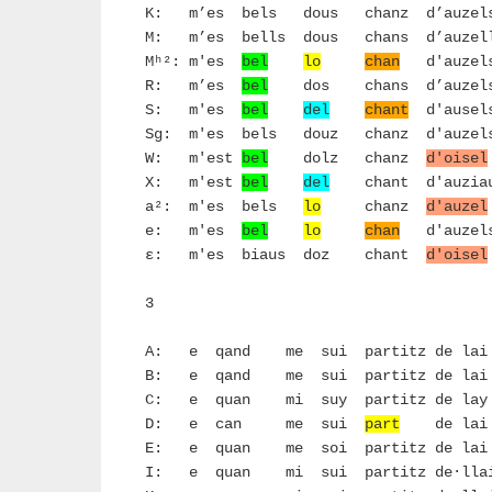
K: m’es bels dous chanz d’auzel
M: m’es bells dous chans d’auzell
Mʰ²: m'es
bel
lo
chan
d'auzels
R: m’es
bel
dos chans d’auzels
S: m'es
bel
del
chant
d'ausel
Sg: m'es bels douz chanz d'auzel
W: m'est
bel
dolz chanz
d'oisel
X: m'est
bel
del
chant d'auziau
a²: m'es bels
lo
chanz
d'auzel
e: m'es
bel
lo
chan
d'auzels
ε: m'es biaus doz chant
d'oisel
3
A: e qand me sui partitz de lai
B: e qand me sui partitz de lai
C: e quan mi suy partitz de lay
D: e can me sui
part
de 
E: e quan me soi partitz de lai
I: e quan mi sui partitz de·lla