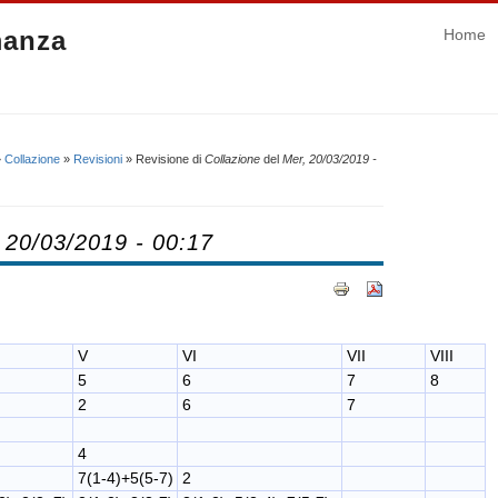
manza
Home
»
Collazione
»
Revisioni
» Revisione di
Collazione
del
Mer, 20/03/2019 -
 20/03/2019 - 00:17
V
VI
VII
VIII
5
6
7
8
2
6
7
4
7(1-4)+5(5-7)
2