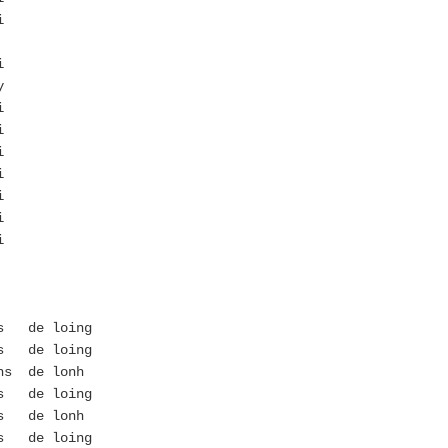
i
ai
y
i
i
i
i
i
i
i
s de loing
s de loing
s de lonh
s de loing
 de lonh
s de loing