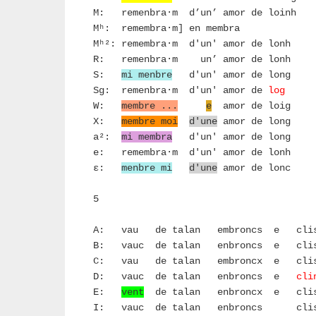
M: remenbra·m d’un’ amor de loinh
Mʰ: remembra·m] en membra
Mʰ²: remembra·m d'un' amor de lonh
R: remenbra·m un’ amor de lonh
S:
mi menbre
d'un' amor de long
Sg: remenbra·m d'un' amor de
log
W:
membre ...
e
amor de
X:
membre moi
d'une
amor de long
a²:
mi membra
d'un' amor de long
e: remembra·m d'un' amor de lonh
ε:
menbre mi
d'une
amor de lonc
5
A: vau de talan embroncs e cli
B: vauc de talan enbroncs e cli
C: vau de talan embroncx e cli
D: vauc de talan enbroncs e
cli
E:
vent
de talan enbroncx e cli
I: vauc de talan enbroncs cli