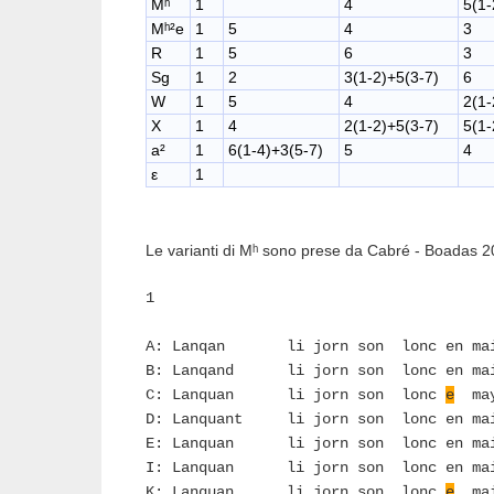
Mʰ
1
4
5(1-
Mʰ²e
1
5
4
3
R
1
5
6
3
Sg
1
2
3(1-2)+5(3-7)
6
W
1
5
4
2(1-
X
1
4
2(1-2)+5(3-7)
5(1-
a²
1
6(1-4)+3(5-7)
5
4
ε
1
Le varianti di Mʰ sono prese da Cabré - Boadas 2
1
A: Lanqan li jorn son lonc en ma
B: Lanqand li jorn son lonc en ma
C: Lanquan li jorn son lonc
e
ma
D: Lanquant li jorn son lonc en ma
E: Lanquan li jorn son lonc en ma
I: Lanquan li jorn son lonc en ma
K: Lanquan li jorn son lonc
e
ma