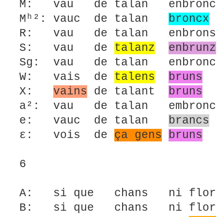
M: vau de talan enbron
Mʰ²: vauc de talan
broncx
R: vau de talan enbro
S: vau de
talanz
enbrunz
Sg: vau de talan enbronc
W: vais de
talens
bruns
X:
vains
de talant
bruns
a²: vau de talan embron
e: vauc de talan
brancs
ε: vois de
ça gens
bruns
6
A: si que chans ni flor
B: si que chans ni flor