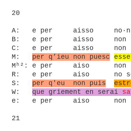
20
A: e per aisso no·n s
B: e per aisso non su
C: e per aisso non su
M:
per q’ieu non puesc
esse
Mʰ²: e per aiso non so
R: e per aiso no soi
S:
per q'eu non puis
estr
W:
que griement en serai
sa
e: e per aiso non so
21