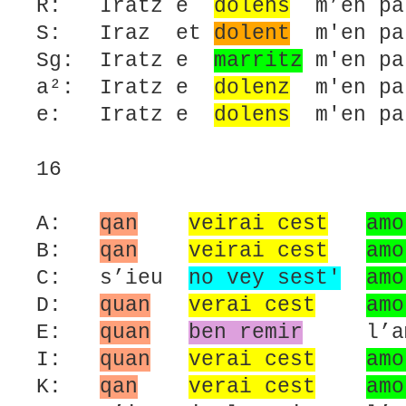
R: Iratz e
dolens
m’en pa
S: Iraz et
dolent
m'en pa
Sg: Iratz e
marritz
m'en pa
a²: Iratz e
dolenz
m'en pa
e: Iratz e
dolens
m'en pa
16
A:
qan
veirai cest
amo
B:
qan
veirai cest
amo
C: s’ieu
no vey sest'
amo
D:
quan
verai cest
amo
E:
quan
ben remir
l’amor
I:
quan
verai cest
amo
K:
qan
verai cest
am