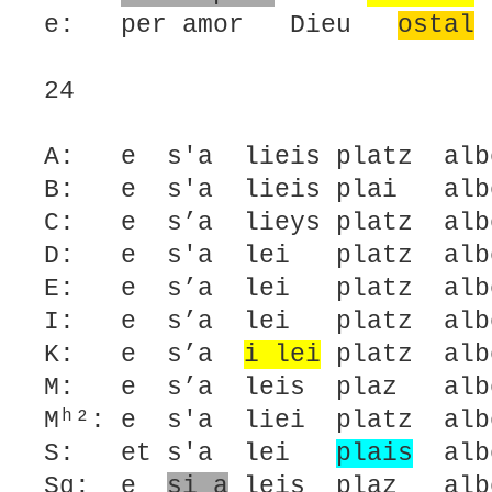
e: per amor Dieu
ostal
24
A: e s'a lieis platz alb
B: e s'a lieis plai alb
C: e s’a lieys platz albe
D: e s'a lei platz albe
E: e s’a lei platz albe
I: e s’a lei platz albe
K: e s’a
i lei
platz alb
M: e s’a leis plaz albe
Mʰ²: e s'a liei platz alb
S: et s'a lei
plais
albe
Sg: e
si a
leis plaz albe