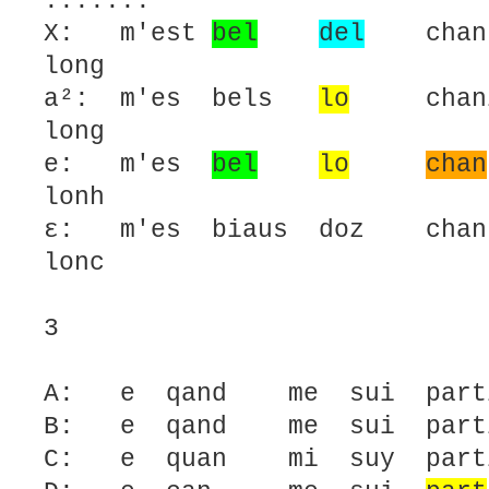
.......
X: m'est
bel
del
chant 
long
a²: m'es bels
lo
cha
long
e: m'es
bel
lo
chan
lonh
ε: m'es biaus doz ch
lonc
3
A: e qand me sui partit
B: e qand me sui partit
C: e quan mi suy partit