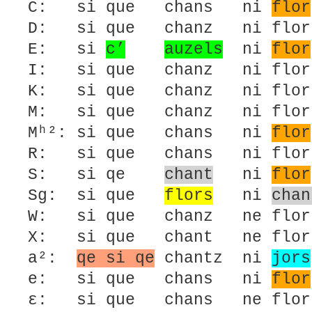
C: si que chans ni
flor
D: si que chanz ni flo
E: si
c’
auzels
ni
flor
I: si que chanz ni flo
K: si que chanz ni flor
M: si que chanz ni flor
Mʰ²: si que chans ni
flor
R: si que chans ni fl
S: si qe
chant
ni
flor
Sg: si que
flors
ni
chan
W: si que chanz ne flo
X: si que chant ne flo
a²:
qe si qe
chantz ni
jors
e: si que chans ni
flor
ε: si que chans ne flo