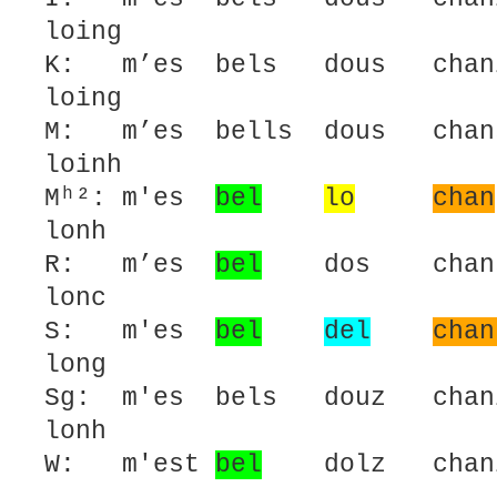
loing
K: m’es bels dous chan
loing
M: m’es bells dous chan
loinh
Mʰ²: m'es
bel
lo
chan
lonh
R: m’es
bel
dos chans 
lonc
S: m'es
bel
del
chan
long
Sg: m'es bels douz chan
lonh
W: m'est
bel
dolz cha