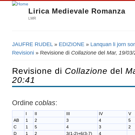
Lirica Medievale Romanza
LMR
JAUFRE RUDEL
»
EDIZIONE
»
Lanquan li jorn so
Tu sei qui
Revisioni
» Revisione di
Collazione
del
Mar, 19/03/
Revisione di
Collazione
del
Ma
20:41
Ordine
coblas
:
I
II
III
IV
V
AB
1
2
3
4
5
C
1
5
4
3
2
D
1
2
3(1-2)+6(3-7)
4