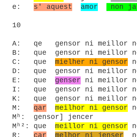
e:
s' aquest
amor
non ja
10
A: qe gensor ni meillor n
B: que gensor ni meillor 
C: que
mielher ni gensor
n
D: que gensor ni meillor 
E: que
genser
ni meillor 
I: que gensor ni meillor 
K: que gensor ni meillor 
M:
qar
meilhor ni gensor
n
Mʰ: gensor] jencer
Mʰ²: que
meillor ni gensor
n
R:
car
melhor ni jenser
no