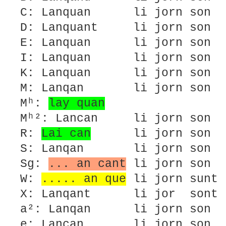
C: Lanquan li jorn son 
D: Lanquant li jorn son l
E: Lanquan li jorn son l
I: Lanquan li jorn son l
K: Lanquan li jorn son 
M: Lanqan li jorn son lo
Mʰ:
lay quan
Mʰ²: Lancan li jorn son 
R:
Lai can
li jorn son 
S: Lanqan li jorn son lo
Sg:
... an cant
li jorn son l
W:
..... an que
li jorn sunt 
X: Lanqant li jor sont l
a²: Lanqan li jorn son l
e: Lancan li jorn son lo