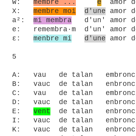
W:
membre ...
e
amor d
X:
membre moi
d'une
amor d
a²:
mi membra
d'un' amor d
e: remembra·m d'un' amor d
ε:
menbre mi
d'une
amor d
5
A: vau de talan embron
B: vauc de talan enbron
C: vau de talan embron
D: vauc de talan enbr
E:
vent
de talan enbron
I: vauc de talan enbr
K: vauc de talan enbr