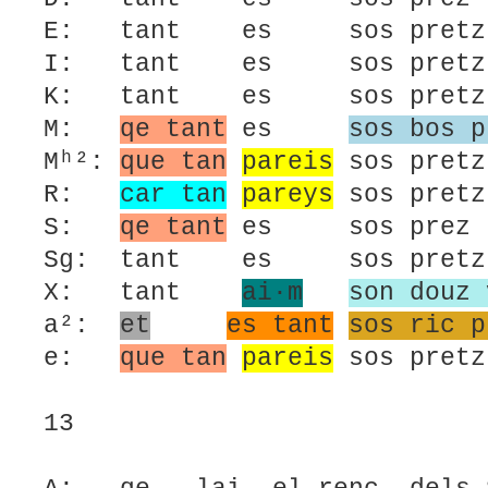
E: tant es sos pretz
I: tant es sos pretz
K: tant es sos pretz
M:
qe tant
es
sos bos p
Mʰ²:
que tan
pareis
sos pret
R:
car tan
pareys
sos pr
S:
qe tant
es sos p
Sg: tant es sos pr
X: tant
ai·m
son douz 
a²:
et
es tant
sos ric p
e:
que tan
pareis
sos pret
13