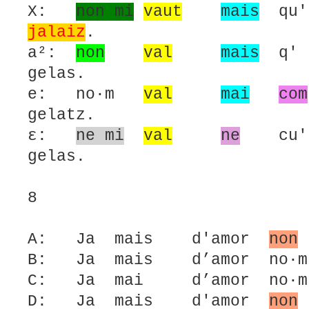
X:
non mi
vaut
mais
qu
jalaiz
.
a²:
non
val
mais
q
gelas.
e: no·m
val
mai
com
gelatz.
ε:
ne mi
val
ne
cu
gelas.
8
A: Ja mais d'amor
non
B: Ja mais d’amor no·m 
C: Ja mai d’amor no·m 
D: Ja mais d'amor
non