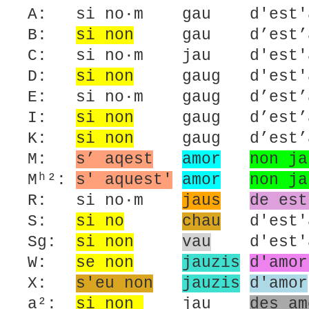
A: si no·m gau d'est'am
B:
si non
gau d’est’amo
C: si no·m jau d'est'a
D:
si non
gaug d'est'am
E: si no·m gaug d’est’a
I:
si non
gaug d’est’
K:
si non
gaug d’est’
M:
s’ aqest
amor
non ja
Mʰ²:
s' aquest'
amor
non ja
R: si no·m
jaus
de est
S:
si no
chau
d'est'a
Sg:
si non
vau
d'est'am
W:
se non
jauzis
d'amor
X:
s'eu non
jauzis
d'amor
a²:
si non
jau
des am