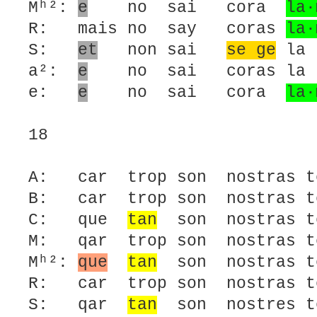
Mʰ²:
e
no sai cora
la·
R: mais no say coras
la·
S:
et
non sai
se ge
la 
a²:
e
no sai coras la 
e:
e
no sai cora
la·
18
A: car trop son nostras te
B: car trop son nostras te
C: que
tan
son nostras te
M: qar trop son nostras te
Mʰ²:
que
tan
son nostras t
R: car trop son nostras te
S: qar
tan
son nostres te