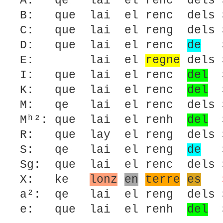
A: qe lai el renc dels S
B: que lai el renc dels S
C: que lai el reng dels S
D: que lai el renc
de
Sa
E: lai el
regne
dels 
I: que lai el renc
del
S
K: que lai el renc
del
S
M: qe lai el renc dels S
Mʰ²: que lai el renh
del
S
R: que lay el reng dels S
S: qe lai el reng
de
Sa
Sg: que lai el renc dels S
X: ke
lonz
en
terre
es
a²: qe lai el reng dels S
e: que lai el renh
del
S