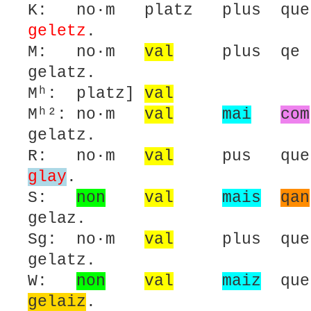
K: no·m platz plus que
geletz
.
M: no·m
val
plus qe 
gelatz.
Mʰ: platz]
val
Mʰ²: no·m
val
mai
com
gelatz.
R: no·m
val
pus qu
glay
.
S:
non
val
mais
qan
gelaz.
Sg: no·m
val
plus que
gelatz.
W:
non
val
maiz
que
gelaiz
.