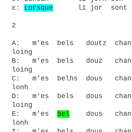
ε:
Lorsque
li jor sont lo
2
A: m'es bels doutz chan
loing
B: m’es bels douz chan
loing
C: m’es belhs dous chan
lonh
D: m'es bels dous chan
loing
E: m’es
bel
dous chans
lonh
I: m’es bels dous chan