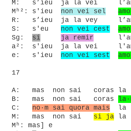
M: s’ieu ja la vei l’amo
Mʰ²: s'ieu
non vei sel
amo
R: s’ieu ja la vey l’amo
S: s'eu
non vei cest
amo
Sg:
si
ja remir
l'amor
a²: s'ieu ja la vei l'am
e: s'ieu
non vei sest
amo
17
A: mas non sai coras la
B: mas non sai coras
la·
C:
no·m sai quora mais
la 
M: mas non sai
si ja
la 
Mʰ: mas] e