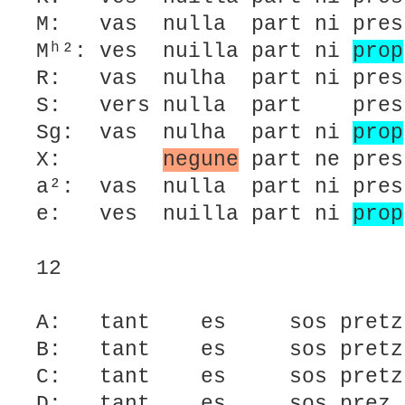
M: vas nulla part ni pres 
Mʰ²: ves nuilla part ni
prop
R: vas nulha part ni pres
S: vers nulla part pres 
Sg: vas nulha part ni
prop
X:
negune
part ne pres
a²: vas nulla part ni pres
e: ves nuilla part ni
prop
12
A: tant es sos pretz
B: tant es sos pretz
C: tant es sos pr
D: tant es sos prez 