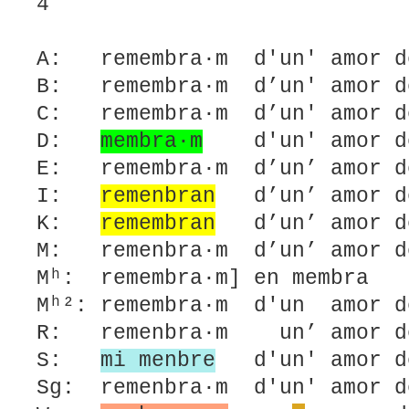
4
A: remembra·m d'un' amor d
B: remembra·m d’un' amor d
C: remembra·m d’un' amor d
D:
membra·m
d'un' amor 
E: remembra·m d’un’ amor d
I:
remenbran
d’un’ amor de
K:
remembran
d’un’ amor de
M: remenbra·m d’un’ amor d
Mʰ: remembra·m] en membra
Mʰ²: remembra·m d'un amor d
R: remenbra·m un’ amor d
S:
mi menbre
d'un' amor d
Sg: remenbra·m d'un' amor 