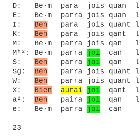
D: Be·m para jois quan li
E: Be·m parra jois quan li
I:
Ben
para jois quant li
K:
Ben
para jois qant li
M: Be·m parra jois qan li
Mʰ²: Be·m parra
joi
can li
S:
Ben
parra
joi
qan li
Sg:
Ben
parra jois quant li
W:
Ben
parra jois quant li
X:
Bien
aurai
joi
qant li
a²:
Ben
paira
joi
qan li
e: Be·m parra
joi
can q
23