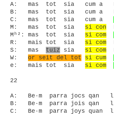
A: mas tot sia cum a D
B: mas tot sia cum a D
C: mas tot sia cum a
M: mas tot sia
si con
D
Mʰ²: mas tot sia
si com
R: mais tot sia
si com
D
S: mas
tuiz
sia
si com
D
W:
or seit del tot
si cum
e: mais tot sia
si com
22
A: Be·m parra jocs qan li
B: Be·m parra jois qan li
C: Be·m parra joys quan li