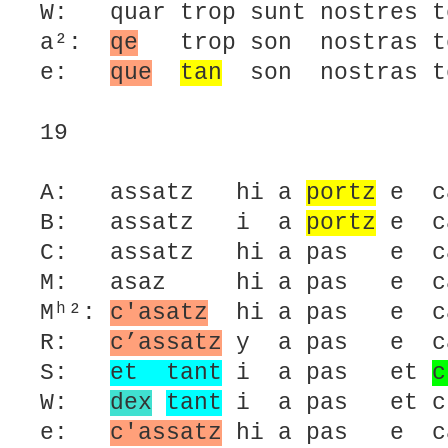
W: quar trop sunt nostres t
a²:
qe
trop son nostras te
e:
que
tan
son nostras te
19
A: assatz hi a
portz
e ca
B: assatz i a
portz
e ca
C: assatz hi a pas e c
M: asaz hi a pas e ca
Mʰ²:
c'asatz
hi a pas e ca
R:
c’assatz
y a pas e ca
S:
et tant
i a pas et
c
W:
dex
tant
i a pas et ch
e:
c'assatz
hi a pas e c