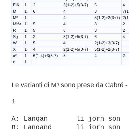
EIK
1
2
3(1-2)+5(3-7)
6
4
M
1
6
4
3
7(1
Mʰ
1
4
5(1-2)+2(3+7)
2(1
Mʰ²e
1
5
4
3
2
R
1
5
6
3
2
Sg
1
2
3(1-2)+5(3-7)
6
4
W
1
5
4
2(1-2)+3(3-7)
X
1
4
2(1-2)+5(3-7)
5(1-2)+2(3-7)
a²
1
6(1-4)+3(5-7)
5
4
2
ε
1
Le varianti di Mʰ sono prese da Cabré 
1
A: Lanqan li jorn son lo
B: Lanqand li jorn son l