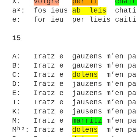
X:
volgre
per li
chait
a²: fos ieus
ab leis
chatiu
e: for ieu per lieis caiti
15
A: Iratz e gauzens m'en pa
B: Iratz e gauzens m'en pa
C: Iratz e
dolens
m’en pa
D: Iratz e jauzens m'en pa
E: Iratz e jauzens m’en pa
I: Iratz e jausens m’en pa
K: Iratz e jausens m’en p
M: Iratz e
marritz
m’en pa
Mʰ²: Iratz e
dolens
m'en pa