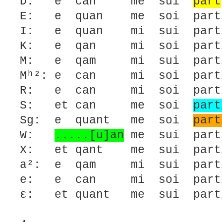
D: e can me sui
part
E: e quan me soi partit
I: e quan mi sui partit
K: e qan mi soi partit
M: e qam mi sui partit
Mʰ²: e can mi soi parti
R: e can mi soi partit
S: et can me soi
part
Sg: e quant me soi
part
W:
.....[u]an
me sui part
X: et qant me sui parti
a²: e qam mi sui partit
e: e can mi soi partit
ε: et quant me sui par