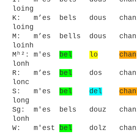
loing
K: m’es bels dous chan
loing
M: m’es bells dous chan
loinh
Mʰ²: m'es
bel
lo
chan
lonh
R: m’es
bel
dos chans 
lonc
S: m'es
bel
del
chan
long
Sg: m'es bels douz chan
lonh
W: m'est
bel
dolz cha