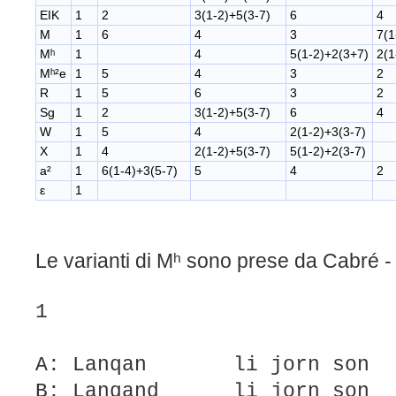
EIK
1
2
3(1-2)+5(3-7)
6
4
M
1
6
4
3
7(1
Mʰ
1
4
5(1-2)+2(3+7)
2(1
Mʰ²e
1
5
4
3
2
R
1
5
6
3
2
Sg
1
2
3(1-2)+5(3-7)
6
4
W
1
5
4
2(1-2)+3(3-7)
X
1
4
2(1-2)+5(3-7)
5(1-2)+2(3-7)
a²
1
6(1-4)+3(5-7)
5
4
2
ε
1
Le varianti di Mʰ sono prese da Cabré 
1
A: Lanqan li jorn son lo
B: Lanqand li jorn son l