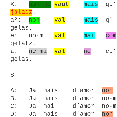
X:
non mi
vaut
mais
qu
jalaiz
.
a²:
non
val
mais
q
gelas.
e: no·m
val
mai
com
gelatz.
ε:
ne mi
val
ne
cu
gelas.
8
A: Ja mais d'amor
non
B: Ja mais d’amor no·m 
C: Ja mai d’amor no·m 
D: Ja mais d'amor
non