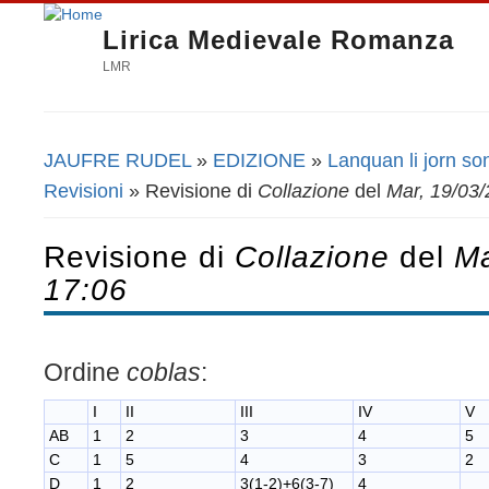
Lirica Medievale Romanza
LMR
JAUFRE RUDEL
»
EDIZIONE
»
Lanquan li jorn so
Tu sei qui
Revisioni
» Revisione di
Collazione
del
Mar, 19/03/
Revisione di
Collazione
del
Ma
17:06
Ordine
coblas
:
I
II
III
IV
V
AB
1
2
3
4
5
C
1
5
4
3
2
D
1
2
3(1-2)+6(3-7)
4