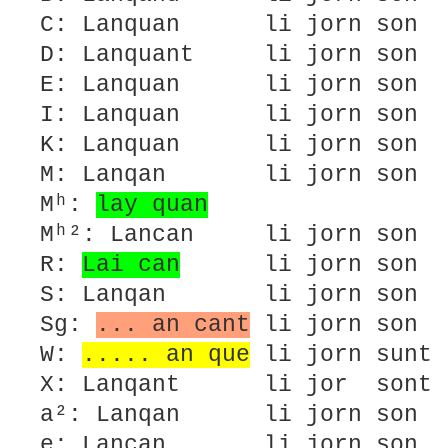
C: Lanquan li jorn son 
D: Lanquant li jorn son l
E: Lanquan li jorn son l
I: Lanquan li jorn son l
K: Lanquan li jorn son 
M: Lanqan li jorn son lo
Mʰ:
lay quan
Mʰ²: Lancan li jorn son 
R:
Lai can
li jorn son 
S: Lanqan li jorn son lo
Sg:
... an cant
li jorn son l
W:
..... an que
li jorn sunt 
X: Lanqant li jor sont l
a²: Lanqan li jorn son l
e: Lancan li jorn son lo