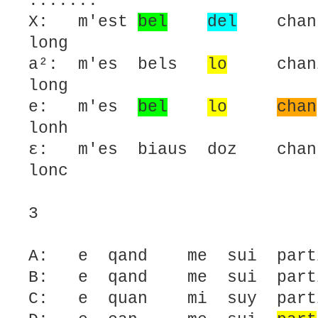
.......
X: m'est
bel
del
chant 
long
a²: m'es bels
lo
cha
long
e: m'es
bel
lo
chan
lonh
ε: m'es biaus doz ch
lonc
3
A: e qand me sui partit
B: e qand me sui partit
C: e quan mi suy partit