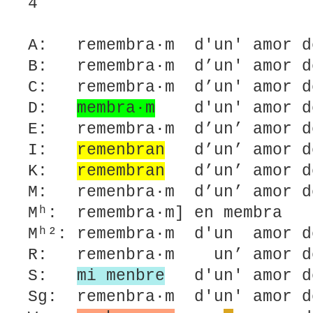
4
A: remembra·m d'un' amor d
B: remembra·m d’un' amor d
C: remembra·m d’un' amor d
D:
membra·m
d'un' amor 
E: remembra·m d’un’ amor d
I:
remenbran
d’un’ amor de
K:
remembran
d’un’ amor de
M: remenbra·m d’un’ amor d
Mʰ: remembra·m] en membra
Mʰ²: remembra·m d'un amor d
R: remenbra·m un’ amor d
S:
mi menbre
d'un' amor d
Sg: remenbra·m d'un' amor 