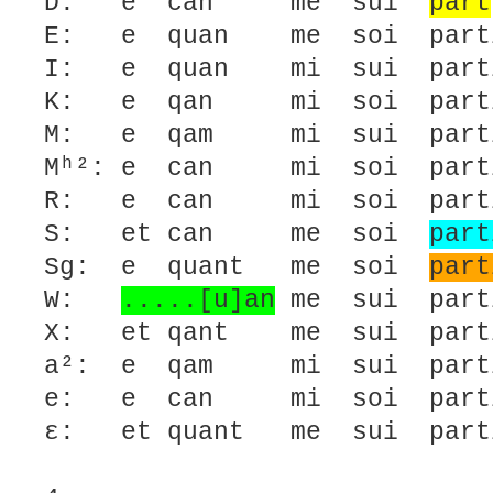
D: e can me sui
part
E: e quan me soi partit
I: e quan mi sui partit
K: e qan mi soi partit
M: e qam mi sui partit
Mʰ²: e can mi soi parti
R: e can mi soi partit
S: et can me soi
part
Sg: e quant me soi
part
W:
.....[u]an
me sui part
X: et qant me sui parti
a²: e qam mi sui partit
e: e can mi soi partit
ε: et quant me sui par