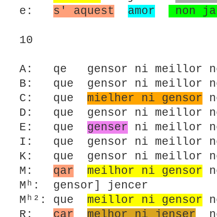
e:
s' aquest
amor
non ja
10
A: qe gensor ni meillor n
B: que gensor ni meillor 
C: que
mielher ni gensor
n
D: que gensor ni meillor 
E: que
genser
ni meillor 
I: que gensor ni meillor 
K: que gensor ni meillor 
M:
qar
meilhor ni gensor
n
Mʰ: gensor] jencer
Mʰ²: que
meillor ni gensor
n
R:
car
melhor ni jenser
no