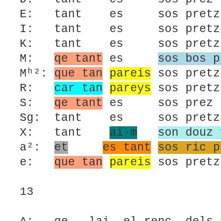
E: tant es sos pretz
I: tant es sos pretz
K: tant es sos pretz
M:
qe tant
es
sos bos p
Mʰ²:
que tan
pareis
sos pret
R:
car tan
pareys
sos pr
S:
qe tant
es sos p
Sg: tant es sos pr
X: tant
ai·m
son douz 
a²:
et
es tant
sos ric p
e:
que tan
pareis
sos pret
13