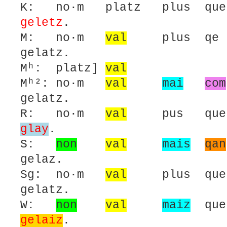
K: no·m platz plus que
geletz
.
M: no·m
val
plus qe 
gelatz.
Mʰ: platz]
val
Mʰ²: no·m
val
mai
com
gelatz.
R: no·m
val
pus qu
glay
.
S:
non
val
mais
qan
gelaz.
Sg: no·m
val
plus que
gelatz.
W:
non
val
maiz
que
gelaiz
.