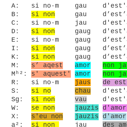
A: si no·m gau d'est'am
B:
si non
gau d’est’amo
C: si no·m jau d'est'a
D:
si non
gaug d'est'am
E: si no·m gaug d’est’a
I:
si non
gaug d’est’
K:
si non
gaug d’est’
M:
s’ aqest
amor
non ja
Mʰ²:
s' aquest'
amor
non ja
R: si no·m
jaus
de est
S:
si no
chau
d'est'a
Sg:
si non
vau
d'est'am
W:
se non
jauzis
d'amor
X:
s'eu non
jauzis
d'amor
a²:
si non
jau
des am