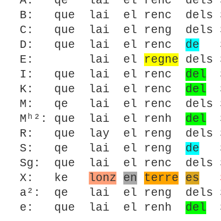
A: qe lai el renc dels S
B: que lai el renc dels S
C: que lai el reng dels S
D: que lai el renc
de
Sa
E: lai el
regne
dels 
I: que lai el renc
del
S
K: que lai el renc
del
S
M: qe lai el renc dels S
Mʰ²: que lai el renh
del
S
R: que lay el reng dels S
S: qe lai el reng
de
Sa
Sg: que lai el renc dels S
X: ke
lonz
en
terre
es
a²: qe lai el reng dels S
e: que lai el renh
del
S