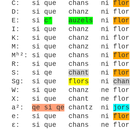
C: si que chans ni
flor
D: si que chanz ni flo
E: si
c’
auzels
ni
flor
I: si que chanz ni flo
K: si que chanz ni flor
M: si que chanz ni flor
Mʰ²: si que chans ni
flor
R: si que chans ni fl
S: si qe
chant
ni
flor
Sg: si que
flors
ni
chan
W: si que chanz ne flo
X: si que chant ne flo
a²:
qe si qe
chantz ni
jors
e: si que chans ni
flor
ε: si que chans ne flo