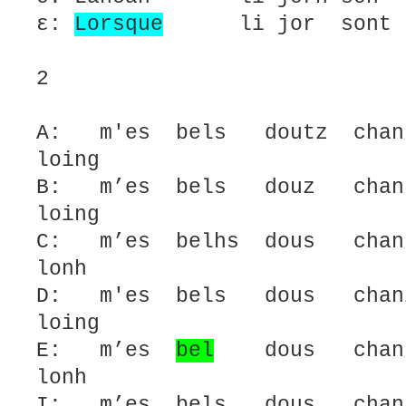
ε:
Lorsque
li jor sont lo
2
A: m'es bels doutz chan
loing
B: m’es bels douz chan
loing
C: m’es belhs dous chan
lonh
D: m'es bels dous chan
loing
E: m’es
bel
dous chans
lonh
I: m’es bels dous chan