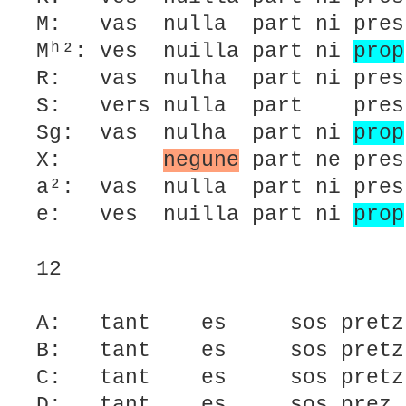
M: vas nulla part ni pres 
Mʰ²: ves nuilla part ni
prop
R: vas nulha part ni pres
S: vers nulla part pres 
Sg: vas nulha part ni
prop
X:
negune
part ne pres
a²: vas nulla part ni pres
e: ves nuilla part ni
prop
12
A: tant es sos pretz
B: tant es sos pretz
C: tant es sos pr
D: tant es sos prez 