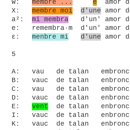
W:
membre ...
e
amor d
X:
membre moi
d'une
amor d
a²:
mi membra
d'un' amor d
e: remembra·m d'un' amor d
ε:
menbre mi
d'une
amor d
5
A: vau de talan embron
B: vauc de talan enbron
C: vau de talan embron
D: vauc de talan enbr
E:
vent
de talan enbron
I: vauc de talan enbr
K: vauc de talan enbr