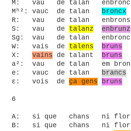
M: vau de talan enbron
Mʰ²: vauc de talan
broncx
R: vau de talan enbro
S: vau de
talanz
enbrunz
Sg: vau de talan enbronc
W: vais de
talens
bruns
X:
vains
de talant
bruns
a²: vau de talan em bron
e: vauc de talan
brancs
ε: vois de
ça gens
bruns
6
A: si que chans ni flor
B: si que chans ni flor