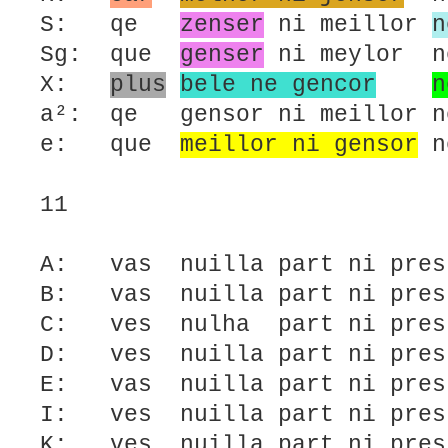
S: qe
zenser
ni meillor
n
Sg: que
genser
ni meylor n
X:
plus
bele ne gencor
n
a²: qe gensor ni meillor 
e: que
meillor ni gensor
n
11
A: vas nuilla part ni pres
B: vas nuilla part ni pres
C: ves nulha part ni pres
D: ves nuilla part ni pres
E: vas nuilla part ni pres
I: ves nuilla part ni pres
K: ves nuilla part ni pres