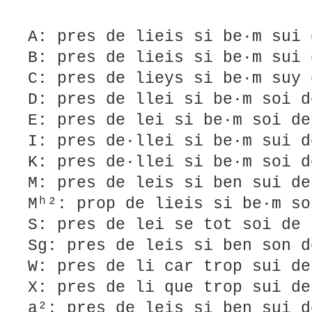
A: pres de lieis si be·m sui 
B: pres de lieis si be·m sui 
C: pres de lieys si be·m suy 
D: pres de llei si be·m soi d
E: pres de lei si be·m soi de
I: pres de·llei si be·m sui d
K: pres de·llei si be·m soi d
M: pres de leis si ben sui de
Mʰ²: prop de lieis si be·m so
S: pres de lei se tot soi de 
Sg: pres de leis si ben son d
W: pres de li car trop sui de
X: pres de li que trop sui de
a²: pres de leis si ben sui d