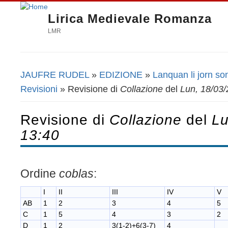
Lirica Medievale Romanza
LMR
JAUFRE RUDEL
»
EDIZIONE
»
Lanquan li jorn so
Tu sei qui
Revisioni
» Revisione di
Collazione
del
Lun, 18/03/
Revisione di
Collazione
del
Lu
13:40
Ordine
coblas
:
I
II
III
IV
V
AB
1
2
3
4
5
C
1
5
4
3
2
D
1
2
3(1-2)+6(3-7)
4