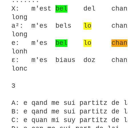
.......
X: m'est
bel
del chant 
long
a²: m'es bels
lo
cha
long
e: m'es
bel
lo
chan
lonh
ε: m'es biaus doz ch
lonc
3
A: e qand me sui partitz de l
B: e qand me sui partitz de l
C: e quan mi suy partitz de l