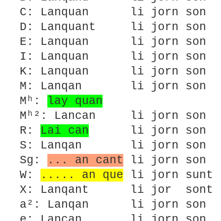
C: Lanquan li jorn son 
D: Lanquant li jorn son l
E: Lanquan li jorn son l
I: Lanquan li jorn son l
K: Lanquan li jorn son 
M: Lanqan li jorn son lo
Mʰ:
lay quan
Mʰ²: Lancan li jorn son 
R:
Lai can
li jorn son 
S: Lanqan li jorn son lo
Sg:
... an cant
li jorn son l
W:
..... an que
li jorn sunt 
X: Lanqant li jor sont l
a²: Lanqan li jorn son l
e: Lancan li jorn son lo