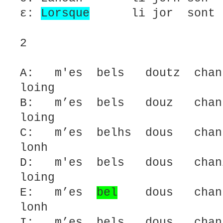
ε:
Lorsque
li jor sont lo
2
A: m'es bels doutz chan
loing
B: m’es bels douz chan
loing
C: m’es belhs dous chan
lonh
D: m'es bels dous chan
loing
E: m’es
bel
dous chans
lonh
I: m’es bels dous chan