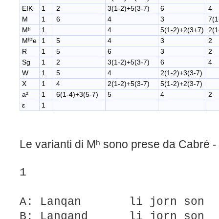
EIK
1
2
3(1-2)+5(3-7)
6
4
M
1
6
4
3
7(1
Mʰ
1
4
5(1-2)+2(3+7)
2(1
Mʰ²e
1
5
4
3
2
R
1
5
6
3
2
Sg
1
2
3(1-2)+5(3-7)
6
4
W
1
5
4
2(1-2)+3(3-7)
X
1
4
2(1-2)+5(3-7)
5(1-2)+2(3-7)
a²
1
6(1-4)+3(5-7)
5
4
2
ε
1
Le varianti di Mʰ sono prese da Cabré 
1
A: Lanqan li jorn son lo
B: Lanqand li jorn son l