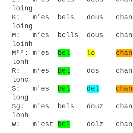
loing
K: m’es bels dous chan
loing
M: m’es bells dous chan
loinh
Mʰ²: m'es
bel
lo
chan
lonh
R: m’es
bel
dos chans 
lonc
S: m'es
bel
del
chan
long
Sg: m'es bels douz chan
lonh
W: m'est
bel
dolz cha