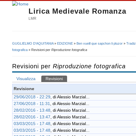
Lirica Medievale Romanza
LMR
GUGLIELMO D'AQUITANIA
»
EDIZIONE
»
Ben vueill que sapchon li pluzor
»
Tradiz
Tu sei qui
fotografica
» Revisioni per
Riproduzione fotografica
Revisioni per
Riproduzione fotografica
Visualizza
Revisioni
(scheda attiva)
Schede primarie
Revisione
29/06/2018 - 22:29
, di
Alessio Marzial...
27/06/2018 - 11:31
, di
Alessio Marzial...
28/02/2016 - 13:48
, di
Alessio Marzial...
28/02/2016 - 13:47
, di
Alessio Marzial...
03/03/2015 - 17:48
, di
Alessio Marzial...
03/03/2015 - 17:48
, di
Alessio Marzial...