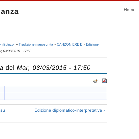
manza
Home
n li pluzor
»
Tradizione manoscritta
»
CANZONIERE E
»
Edizione
r, 03/03/2015 - 17:50
ca
del
Mar, 03/03/2015 - 17:50
su
Edizione diplomatico-interpretativa ›