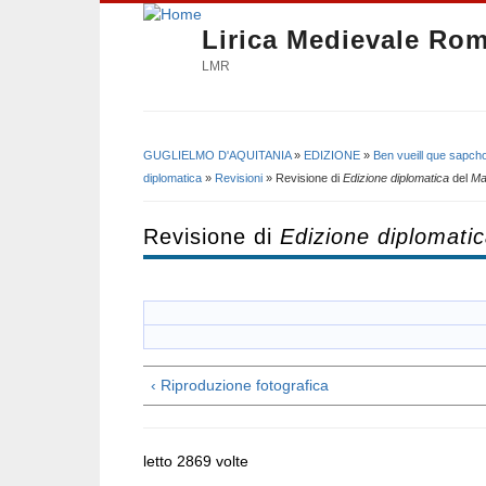
Lirica Medievale Ro
LMR
GUGLIELMO D'AQUITANIA
»
EDIZIONE
»
Ben vueill que sapcho
Tu sei qui
diplomatica
»
Revisioni
» Revisione di
Edizione diplomatica
del
Ma
Revisione di
Edizione diplomati
‹ Riproduzione fotografica
letto 2869 volte