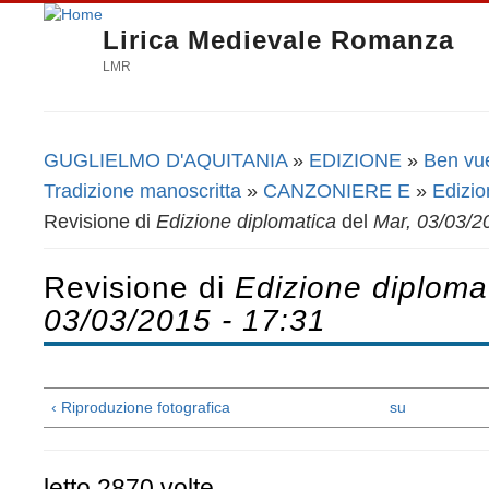
Lirica Medievale Romanza
LMR
GUGLIELMO D'AQUITANIA
»
EDIZIONE
»
Ben vue
Tu sei qui
Tradizione manoscritta
»
CANZONIERE E
»
Edizio
Revisione di
Edizione diplomatica
del
Mar, 03/03/2
Revisione di
Edizione diploma
03/03/2015 - 17:31
‹ Riproduzione fotografica
su
letto 2870 volte