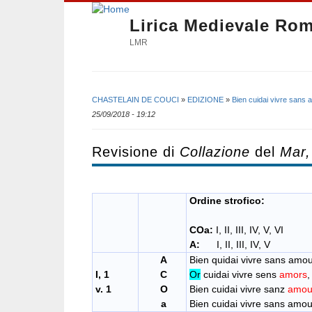
Lirica Medievale Ro
LMR
CHASTELAIN DE COUCI
»
EDIZIONE
»
Bien cuidai vivre sans 
Tu sei qui
25/09/2018 - 19:12
Revisione di
Collazione
del
Mar,
Ordine strofico:
COa:
I, II, III, IV, V, VI
A:
I, II, III, IV, V
A
Bien quidai vivre sans amou
I, 1
C
Or
cuidai vivre sens
amors
,
v. 1
O
Bien cuidai vivre sanz
amou
a
Bien cuidai vivre sans amou