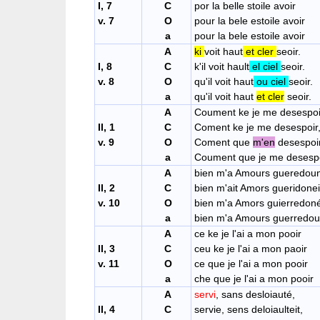
I, 7
C
por la belle stoile avoir
v. 7
O
pour la bele estoile avoir
a
pour la bele estoile avoir
A
ki
voit haut
et cler
seoir.
I, 8
C
k'il voit hault
el ciel
seoir.
v. 8
O
qu'il voit haut
ou ciel
seoir.
a
qu'il voit haut
et cler
seoir.
A
Coument ke je me desespoi
II, 1
C
Coment ke je me desespoir
v. 9
O
Coment que
m'en
de
a
Coument que je me desespo
A
bien m'a Amours gueredou
II, 2
C
bien m'ait Amors gueridonei
v. 10
O
bien m'a Amors guierredon
a
bien m'a Amours guerredo
A
ce ke je l'ai a mon pooir
II, 3
C
ceu ke je l'ai a mon paoir
v. 11
O
ce que je l'ai a mon pooir
a
che que je l'ai a mon pooir
A
servi
, sans
II, 4
C
servie, sens deloiaulteit,