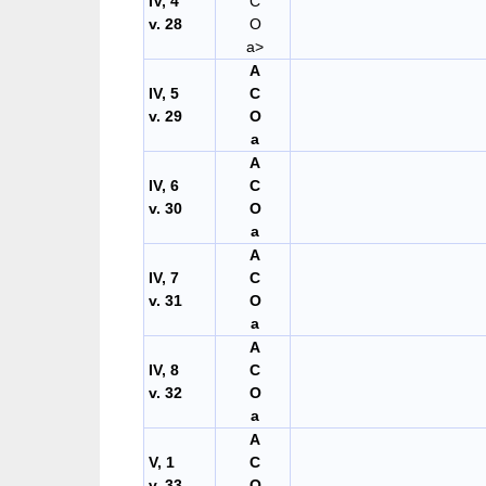
IV, 4
C
v. 28
O
a>
A
IV, 5
C
v. 29
O
a
A
IV, 6
C
v. 30
O
a
A
IV, 7
C
v. 31
O
a
A
IV, 8
C
v. 32
O
a
A
V, 1
C
v. 33
O