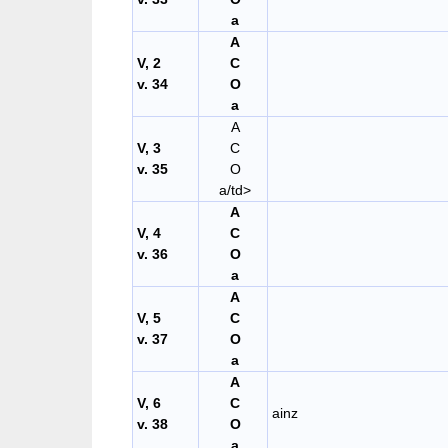
a
A
V, 2
C
v. 34
O
a
A
V, 3
C
v. 35
O
a/td>
A
V, 4
C
v. 36
O
a
A
V, 5
C
v. 37
O
a
A
V, 6
C
ainz
v. 38
O
a