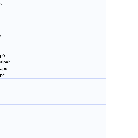
,
,
r
apé.
aipeit.
hapé.
apé.