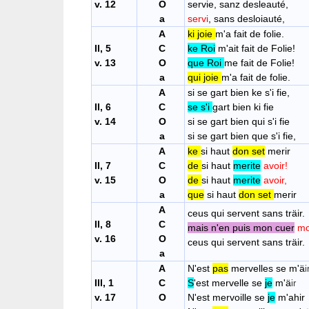
v. 12
O
servie, sanz desleauté,
a
servi
, sans
A
ki joie
m'a fait de folie.
II, 5
C
ke Roi
m'ait fait de Folie!
v. 13
O
que Roi
me fait de Folie!
a
qui joie
m'a fait de folie.
A
si se gart bien ke s'i fie,
II, 6
C
se s'i
gart b
v. 14
O
si se gart bien qui s'i fie
a
si se gart bien que s'i fie,
A
ke
si haut
don set
merir
II, 7
C
de
si haut
merite
avoir!
v. 15
O
de
si haut
merite
avoir,
a
que
si haut
don set
merir
A
ceus qui servent sans trä
i
r.
II, 8
C
mais n'en puis mon cuer
mo
v. 16
O
ceus qui servent sans trä
i
r.
a
A
N'est
pas
mervelles se m'ä
i
III, 1
C
S
'est mervelle se
je
m'ä
ir
v. 17
O
N'est mervoille se
je
m'ahir