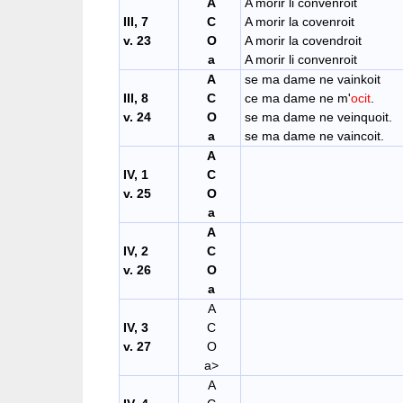
A
A morir li convenroit
III, 7
C
A morir la covenroit
v. 23
O
A morir la covendroit
a
A morir li convenroit
A
se ma dame ne vainkoit
III, 8
C
ce ma dame ne m'
ocit
.
v. 24
O
se ma dame ne veinquoit.
a
se ma dame ne vaincoit.
A
IV, 1
C
v. 25
O
a
A
IV, 2
C
v. 26
O
a
A
IV, 3
C
v. 27
O
a>
A