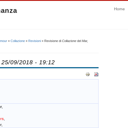
manza
Home
amour
»
Collazione
»
Revisioni
» Revisione di
Collazione
del
Mar,
 25/09/2018 - 19:12
r,
rs
,
r,