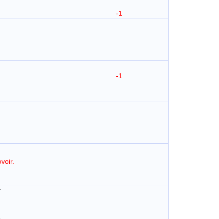
 desloiauté,
-1
ien ki fie
-1
voir.
r