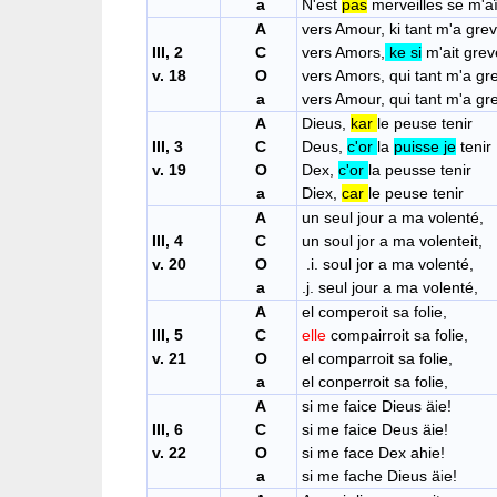
a
N'est
pas
merveilles se m'aï
A
vers Amour, ki tant m'a grev
III, 2
C
vers Amors,
ke si
m'ait greve
v. 18
O
vers Amors, qui tant m'a gr
a
vers Amour, qui tant m'a gr
A
Dieus,
kar
le peuse tenir
III, 3
C
Deus,
c'or
la
puisse je
tenir
v. 19
O
Dex,
c'or
la peusse tenir
a
Diex,
car
le peuse tenir
A
un seul jour a ma volenté,
III, 4
C
un soul jor a ma volenteit,
v. 20
O
.i. soul jor a ma volenté,
a
.j. seul jour a ma volenté,
A
el comperoit sa folie,
III, 5
C
elle
compairr
v. 21
O
el comparroit sa folie,
a
el conperroit sa folie,
A
si me faice Dieus ä
e!
i
III, 6
C
si me faice Deus äie!
v. 22
O
si me face Dex ahie!
a
si me fache Dieus ä
e!
i