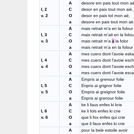
A
desore em pais tout mon aé
I, 2
C
desor en paix tout mon aié,
v. 2
O
desor en pais tot mon aé,
a
desore en pais tout mon aé
A
mais retrait m'a en la folour
I, 3
C
maix retrait m'ait en la folou
v. 3
O
mais retrait m'a
a
la folor
a
mais retrait m'a en la folour
A
mes cuers dont l'avoie esk
I, 4
C
mes cuers dont l'avoie esch
v. 4
O
mes cuers dont l'avoie esc
a
mes cuers dont l'avoie esc
A
Empris ai grenour folie
I, 5
C
Enpris ai grignor folie
v. 5
O
Empris ai greignor folie
a
Enpris ai grenour folie
A
ke li faus enfes ki krie
I, 6
C
ke li fols enfes ki crie
v. 6
O
que li fox enfes qui crie
a
que li faus enfes ki crie
A
pour la bele estoile avoir