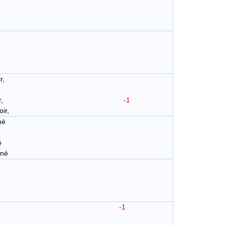
r,
,
sespoir,
-1
ir,
né
é
uné
 desloiauté,
-1