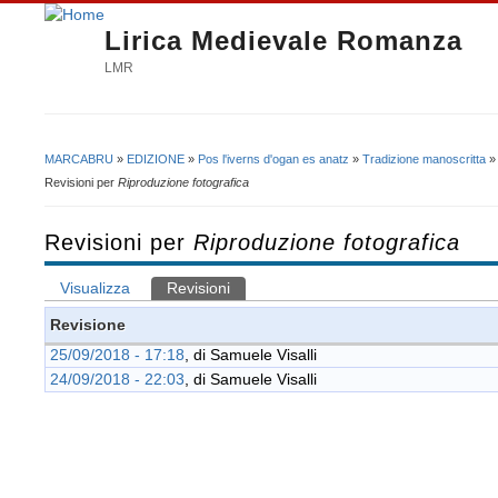
Lirica Medievale Romanza
LMR
MARCABRU
»
EDIZIONE
»
Pos l'iverns d'ogan es anatz
»
Tradizione manoscritta
Tu sei qui
Revisioni per
Riproduzione fotografica
Revisioni per
Riproduzione fotografica
Visualizza
Revisioni
(scheda attiva)
Schede primarie
Revisione
25/09/2018 - 17:18
, di
Samuele Visalli
24/09/2018 - 22:03
, di
Samuele Visalli