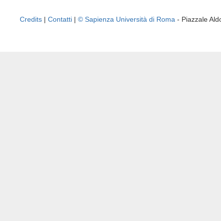
Credits
|
Contatti
|
© Sapienza Università di Roma
- Piazzale A