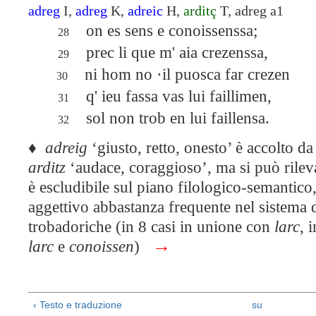
adreg
I,
adreg
K,
adreic
H,
arditç
T, adreg a1
on es sens e conoissen
28
prec li que m' aia crezenssa,
29
ni hom no ·il puosca far crezen
30
q' ieu fassa vas lui faillimen,
31
sol non trob en lui faillensa.
32
♦​
adreig
‘giusto, retto, onesto’ è accolto da 
arditz
‘audace, coraggioso’, ma si può rilev
è escludibile sul piano filologico-semantico,
aggettivo abbastanza frequente nel sistema 
trobadoriche (in 8 casi in unione con
larc
, 
→
larc
e
conoissen
)
‹ Testo e traduzione
su