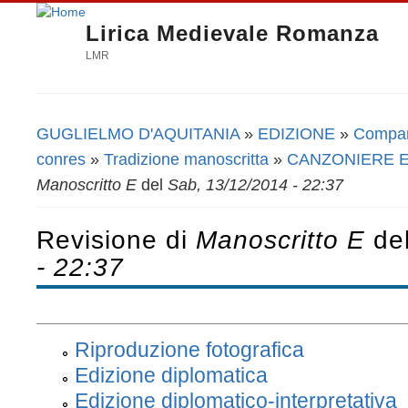
Lirica Medievale Romanza
LMR
GUGLIELMO D'AQUITANIA
»
EDIZIONE
»
Companh
Tu sei qui
conres
»
Tradizione manoscritta
»
CANZONIERE 
Manoscritto E
del
Sab, 13/12/2014 - 22:37
Revisione di
Manoscritto E
de
- 22:37
Riproduzione fotografica
Edizione diplomatica
Edizione diplomatico-interpretativa