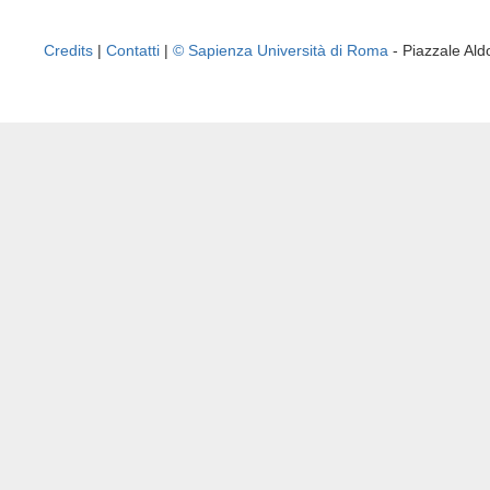
Credits
|
Contatti
|
© Sapienza Università di Roma
- Piazzale A