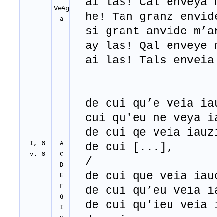
ai las! Cal enveya m
VeAg
he! Tan granz envide
a
si grant anvide m’a
ay las! Qal enveye 
ai las! Tals enveia 
de cui qu’e veia ia
cui qu'eu ne veya i
de cui qe veia iauz
I, 6
A
de cui [...],
v. 6
C
/
D
de cui que veia iau
E
F
de cui qu’eu veia i
G
de cui qu'ieu veia 
I