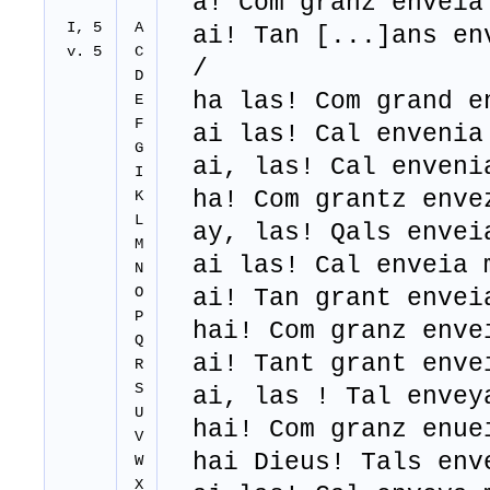
a! Com granz enveia
I, 5
A
ai! Tan [...]ans env
v. 5
C
/
D
ha las! Com grand en
E
F
ai las! Cal envenia
G
ai, las! Cal envenia
I
ha! Com grantz enve
K
L
ay, las! Qals enveia
M
ai las! Cal enveia 
N
O
ai! Tan grant enveia
P
hai! Com granz envei
Q
ai! Tant grant envei
R
S
ai, las ! Tal enveya
U
hai! Com granz enuei
V
hai Dieus! Tals enve
W
X