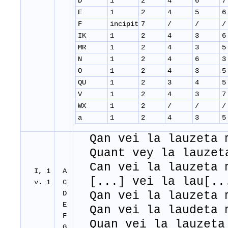
D
1
2
4
6
7
E
1
2
4
5
6
F
incipit
7
/
/
/
IK
1
2
4
3
6
MR
1
2
4
3
5
N
1
2
4
6
3
O
1
2
4
3
5
QU
1
2
3
4
5
V
1
2
4
3
7
WX
1
2
/
/
/
a
1
2
4
3
5
Qan vei la lauzeta 
Quant vey la lauzet
Can vei la lauzeta 
I, 1
A
[...] vei la lau[..
v. 1
C
D
Qan vei la lauzeta 
E
Qan vei la laudeta 
F
Quan vei la lauzeta
G