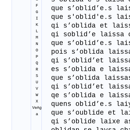
F
que s’oblid’e.s lais
G
que s'oblid'e.s lais
I
qi s’oblida et laiss
K
L
qi soblid’e laissa 
M
que s’oblid’e.s lai
N
O
pois s’oblida laiss
P
qi s’oblid’et laiss
Q
es s’oblida e laiss
R
S
que s’oblida laissa
U
qi s’oblid’et laiss
V
qe s’oblida e laiss
W
X
quens oblid’e.s laiy
VeAg
que s’oublide et lai
a
qi s’oblide laixe a