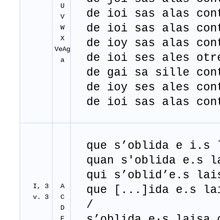
U
de ioi sas alas cont
V
de ioi sas alas cont
W
X
de ioy sas alas cont
VeAg
de ioi ses ales otre
a
de gai sa sille con
de ioy ses ales cont
de ioi sas alas cont
que s’oblida e i.s l
quan s'oblida e.s la
qui s’oblid’e.s lais
I, 3
A
que [...]ida e.s lai
v. 3
C
/
D
s’oblida e∙s laisa 
E