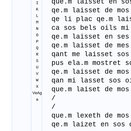
que.m laisset en sos
I
qe.m laisset de mos 
K
L
qe li plac qe.m lais
M
ca sos bels oils mi 
N
O
qe.m laisset en ses 
P
qe.m laisset de mes 
Q
qant me laisset sos 
R
S
pus ela.m mostret s
U
qe.m laisset de mos 
V
qan mi lasset sos oi
W
X
que.m laiset de mos 
VeAg
/
a
/
que.m lexeth de mos 
qe.m laizet en sos o