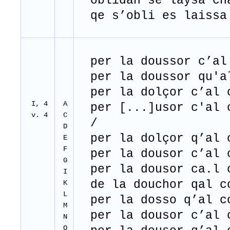
oblidan se laysa ch
qe s’obli es laissa
per la doussor c’al 
per la doussor qu'al
per la dolçor c’al c
I, 4
A
per [...]usor c'al c
v. 4
C
/
D
per la dolçor q’al c
E
F
per la dousor c’al c
G
per la dousor ca.l c
I
de la douchor qal co
K
L
per la dosso q’al co
M
per la dousor c’al c
N
O