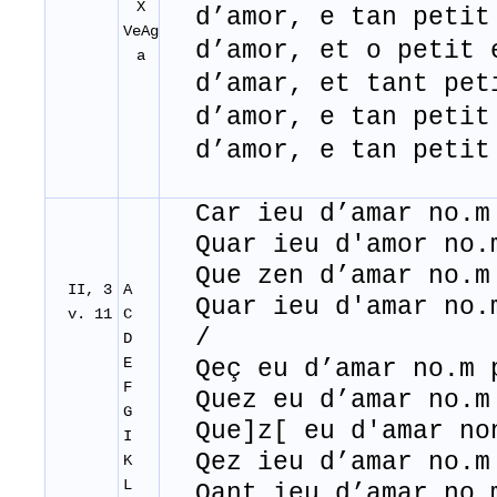
X
d’amor, e tan petit
VeAg
d’amor, et o petit 
a
d’amar, et tant peti
d’amor, e tan petit
d’amor, e tan petit
Car ieu d’amar no.m 
Quar ieu d'amor no.m
Que zen d’amar no.m 
II, 3
A
Quar ieu d'amar no.m
v. 11
C
/
D
E
Qeç eu d’amar no.m p
F
Quez eu d’amar no.m 
G
Que]z[ eu d'amar non
I
Qez ieu d’amar no.m 
K
L
Qant ieu d’amar no.m