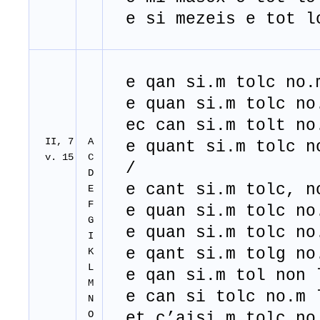
e si mezeis e tot l
e qan si.m tolc no.m
e quan si.m tolc no.
ec can si.m tolt no.
II, 7
A
e quant si.m tolc no
v. 15
C
/
D
e cant si.m tolc, no
E
F
e quan si.m tolc no.
G
e quan si.m tolc no.
I
e qant si.m tolg no.
K
L
e qan si.m tol non l
M
e can si tolc no.m l
N
O
et c’aisi.m tolc no.