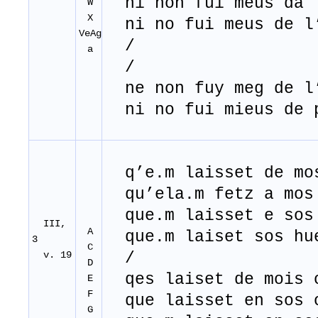
ni non fui meus da l
W
X
ni no fui meus de l’
VeAg
/
a
/
ne non fuy meg de l’
ni no fui mieus de p
q’e
.
m laisset de mo
qu’ela.m fetz a mos 
que.m laisset e sos 
III,
A
que.m laiset sos hue
3
C
v. 19
/
D
qes laiset de mois o
E
F
que laisset en sos o
G