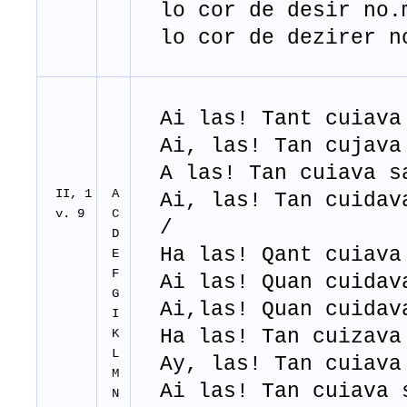
lo cor de desir no.
lo cor de dezirer n
Ai las! Tant cuiava
Ai, las! Tan cujava
A las! Tan cuiava s
II, 1
A
Ai, las! Tan cuidav
v. 9
C
/
D
Ha las! Qant cuiava
E
F
Ai las! Quan cuidav
G
Ai,las! Quan cuidav
I
Ha las! Tan cuizava
K
L
Ay, las! Tan cuiava
M
Ai las! Tan cuiava 
N