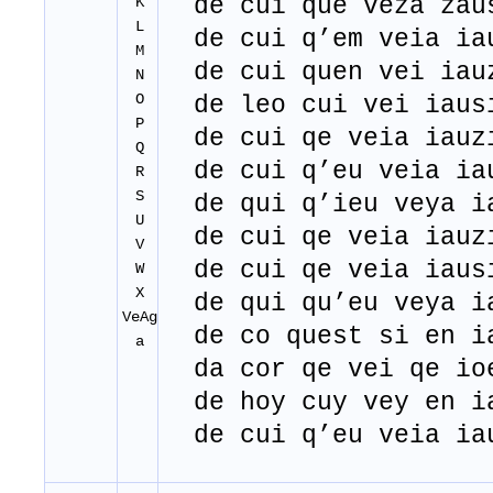
de cui que veza zau
K
L
de cui q’em veia ia
M
de cui quen vei iau
N
O
de leo cui vei iaus
P
de cui qe veia iauz
Q
de cui q’eu veia ia
R
S
de qui q’ieu veya i
U
de cui qe veia iauz
V
de cui qe veia iaus
W
X
de qui qu’eu veya i
VeAg
de co quest si en i
a
da cor qe vei qe io
de hoy cuy vey en i
de cui q’eu veia ia