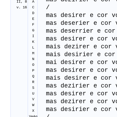
II, 8
A
/
v. 16
C
D
mas desirer e cor v
E
mas deserier e cor 
F
mas deserrier e cor
G
I
mas desirer e cor v
K
mais dezirer e cor 
L
M
mais desirier e cor
N
mai desirer e cor v
O
mas desirer e cor v
P
Q
mais desirer e cor 
R
mas dezirier e cor 
S
mas desirer e cor v
U
V
mas dezirer e cor v
W
mas desirier e cor 
X
VeAg