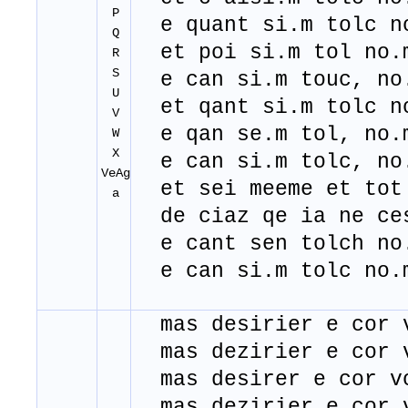
P
e quant si.m tolc no
Q
et poi si.m tol no.m
R
S
e can si.m touc, no.
U
et qant si.m tolc no
V
e qan se.m tol, no.m
W
X
e can si.m tolc, no.
VeAg
et sei meeme et tot
a
de ciaz qe ia ne ce
e cant sen tolch no.
e can si.m tolc no.m
mas desirier e cor 
mas dezirier e cor 
mas desirer e cor v
mas dezirier e cor 