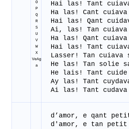
O
Hai las! Tant cuiav
P
Ha las! Cant cuiava
Q
Hai las! Qant cuida
R
S
Ai, las! Tan cuiava
U
Ha las! Qant cuiava
V
Hai las! Tant cuiav
W
X
Lasser! Tan cuiava 
VeAg
He las! Tan solie s
a
He lais! Tant cuide 
Ay las! Tant cuydav
Ai las! Tant cudava
d’amor, e qant petit
d'amor, e tan petit