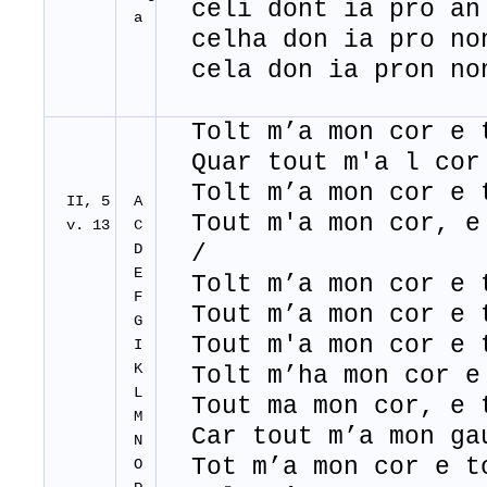
celi dont ia pro an
a
celha don ia pro non
cela don ia pron no
Tolt m’a mon cor e t
Quar tout m'a l cor 
Tolt m’a mon cor e t
II, 5
A
Tout m'a mon cor, e 
v. 13
C
D
/
E
Tolt m’a mon cor e t
F
Tout m’a mon cor e t
G
Tout m'a mon cor e t
I
K
Tolt m’ha mon cor e 
L
Tout ma mon cor, e t
M
Car tout m’a mon gau
N
Tot m’a mon cor e to
O