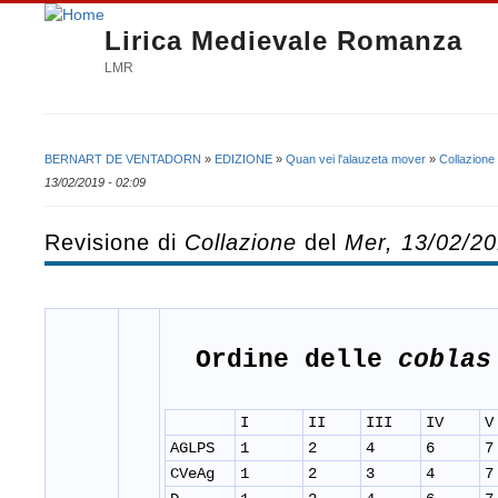
Lirica Medievale Romanza
LMR
BERNART DE VENTADORN
»
EDIZIONE
»
Quan vei l'alauzeta mover
»
Collazione
Tu sei qui
13/02/2019 - 02:09
Revisione di
Collazione
del
Mer, 13/02/20
Ordine delle
coblas
I
II
III
IV
V
AGLPS
1
2
4
6
7
CVeAg
1
2
3
4
7