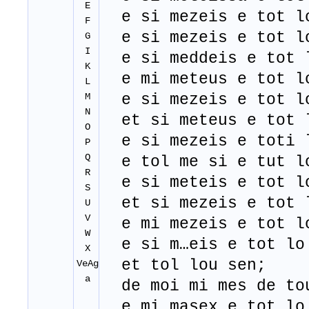
E
e si mezeis e tot l
F
e si mezeis e tot l
G
I
e si meddeis e tot 
K
e mi meteus e tot l
L
M
e si mezeis e tot l
N
et si meteus e tot 
O
e si mezeis e toti 
P
Q
e tol me si e tut l
R
e si meteis e tot l
S
et si mezeis e tot 
U
V
e mi mezeis e tot l
W
e si m…eis e tot lo
X
et tol lou sen;
VeAg
a
de moi mi mes de tou
e mi masex e tot lo