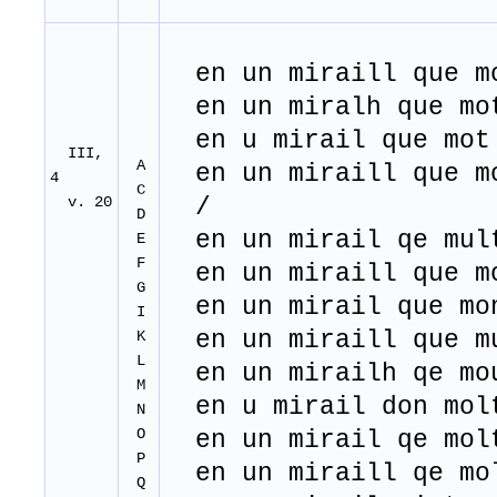
en un miraill que
en un miralh que mot
en u mirail que mot 
III,
A
en un miraill que mo
4
C
v. 20
/
D
en un mirail qe mult
E
F
en un miraill que mo
G
en un mirail que mon
I
en un miraill que mu
K
L
en un mirailh qe mou
M
en u mirail don molt
N
O
en un mirail qe molt
P
en un miraill qe mol
Q