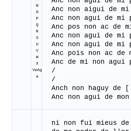
Anc non agui de mi 
N
Anc non aigui de mi
O
Anc non agui de mi 
P
Q
Anc pos non ac de m
R
Anc non agui de mi 
S
Anc non agui de mi 
U
V
Anc pois non ac de 
W
Anc de mi non agui 
X
/
VeAg
a
/
Anch non haguy de [.
Anc non agui de mon
ni non fui mieus de 