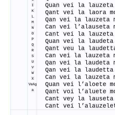
Quan vei la lauzeta
I
K
Qant vei la laora m
L
Qan vei la lauzeta 
M
Can vei l’alauseta 
N
Cant vei la lauzeta
O
P
Quan vei la laudeta
Q
Qant veu la laudett
R
Can vei la lauzeta 
S
U
Qan vei la laudeta 
V
Qan vei la laudetta
W
Can vei la lauzeta 
X
Quan vei l’aloete m
VeAg
a
Qant voi l’aluete m
Cant vey la lauseta
Cant vei l’alauzele