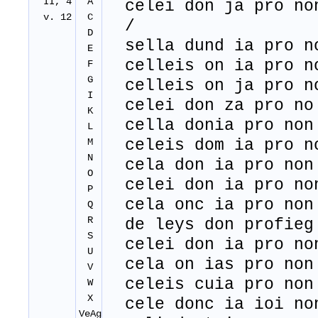
II, 4
A
celei don ja pro no
v. 12
C
/
D
sella dund ia pro no
E
celleis on ia pro no
F
G
celleis on ja pro no
I
celei don za pro no
K
cella donia pro non
L
M
celeis dom ia pro no
N
cela don ia pro non
O
celei don ia pro no
P
cela onc ia pro non
Q
R
de leys don profieg 
S
celei don ia pro no
U
cela on ias pro non
V
celeis cuia pro non
W
X
cele donc ia ioi no
VeAg