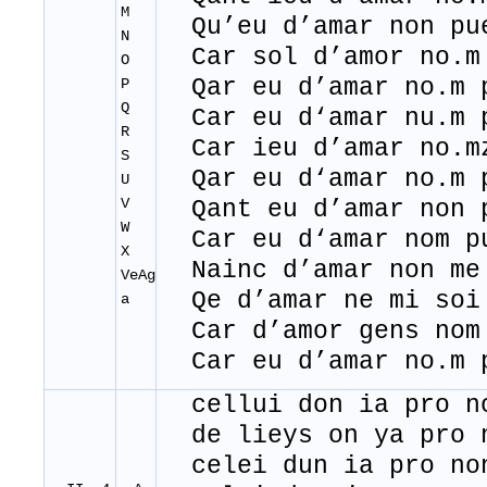
M
Qu’eu d’amar non pue
N
Car sol d’amor no.m 
O
Qar eu d’amar no.m p
P
Q
Car eu d‘amar nu.m p
R
Car ieu d’amar no.mz
S
Qar eu d‘amar no.m p
U
V
Qant eu d’amar non p
W
Car eu d‘amar nom pu
X
Nainc d’amar non me 
VeAg
Qe d’amar ne mi soi
a
Car d’amor gens no
Car eu d’amar no.m p
cellui don ia pro no
de lieys on ya pro n
celei dun ia pro no