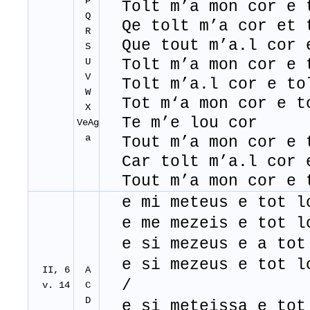
P
Tolt m’a mon cor e t
Q
Qe tolt m’a cor et t
R
Que tout m’a.l cor e
S
U
Tolt m’a mon cor e t
V
Tolt m’a.l cor e tol
W
Tot m‘a mon cor e to
X
Te m’e lou cor
VeAg
a
Tout m’a mon cor e t
Car tolt m’a.l cor e
Tout m’a mon cor e t
e mi meteus e tot l
e me mezeis e tot l
e si mezeus e a tot
e si mezeus e tot l
II, 6
A
/
v. 14
C
D
e si meteissa e tot