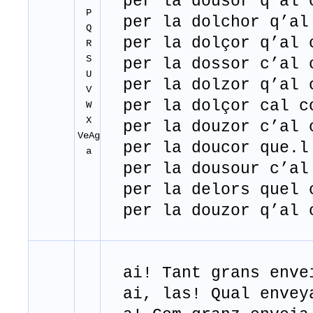
per la dousor q’al c
P
per la dolchor q’al 
Q
per la dolçor q’al c
R
S
per la dossor c’al c
U
per la dolzor q’al c
V
per la dolçor cal co
W
X
per la douzor c’al c
VeAg
per la doucor que
.
l
a
per la dousour c’al 
per la delors quel c
per la douzor q’al c
ai! Tant grans envei
ai, las! Qual enveya