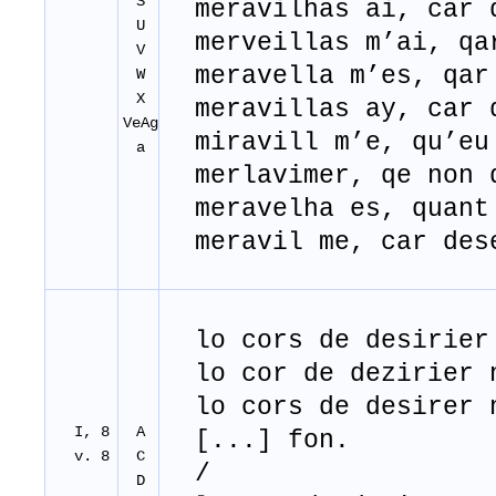
S
meravilhas ai, car 
U
merveillas m’ai, qa
V
meravella m’es, qar
W
X
meravillas ay, car 
VeAg
miravill m’e, qu’eu 
a
merlavimer, qe non 
meravelha es, quant
meravil me, car des
lo cors de desirier 
lo cor de dezirier n
lo cors de desirer 
I, 8
A
[...] fon.
v. 8
C
/
D