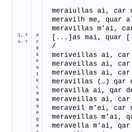
meraiullas ai, car 
meravilh me, quar a
meravillas m’ai, ca
I, 7
A
[...]as mai, quar [
v. 7
C
/
D
meriveillas ai, car
E
F
meraveillas ai, car
G
meraveillas ai, car
I
meravillas (…) qar 
K
L
meravilla ai, qar d
M
meraveillas ai, car
N
O
meraveil m’ei, car n
P
meraveillas m’ai, q
Q
meravella m’ai, qar
R