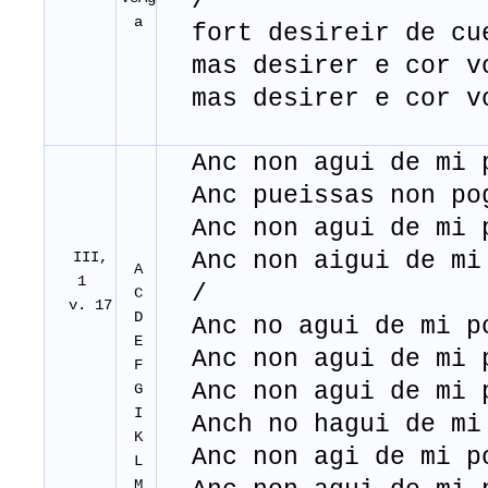
/
a
fort desireir de cue
mas desirer e cor v
mas desirer e cor v
Anc non agui de mi 
Anc pueissas non po
Anc non agui de mi 
Anc non aigui de mi
III,
A
1
/
C
v. 17
D
Anc no agui de mi p
E
Anc non agui de mi 
F
Anc non agui de mi 
G
I
Anch no hagui de mi
K
Anc non agi de mi p
L
M