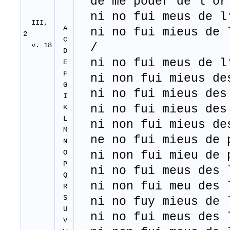
de me poder de l'or
ni no fui meus de l’
III,
A
ni no fui mieus de l
2
C
v. 18
/
D
ni no fui meus de l’
E
F
ni non fui mieus des
G
ni no fui mieus des 
I
ni no fui mieus des 
K
L
ni non fui mieus des
M
ne no fui mieus de p
N
O
ni non fui mieu de p
P
ni no fui meus des l
Q
ni non fui meu des l
R
S
ni no fuy mieus de l
U
ni no fui meus des l
V