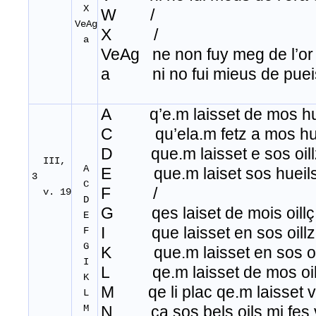
X
W /
VeAg
X /
a
VeAg ne non fuy meg de l’or 
a ni no fui mieus de pueis
A q’e
.
m laisset de mos hu
C qu’ela.m fetz a mos hu
D que.m laisset e sos oill
III,
A
E que.m laiset sos hueils
3
C
F /
v. 19
D
G qes laiset de mois oillç
E
I que laisset en sos oillz
F
G
K que.m laisset en sos oil
I
L qe.m laisset de mos oil
K
M qe li plac qe.m laisset 
L
M
N ca sos bels oils mi fes 