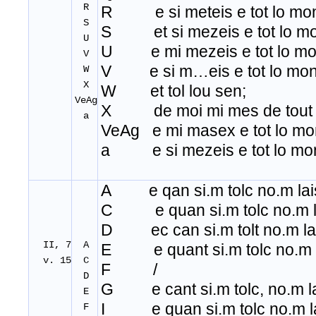
R
R e si meteis e tot lo mo
S
S et si mezeis e tot lo mo
U
U e mi mezeis e tot lo mo
V
V e si m…eis e tot lo mon
W
X
W et tol lou sen;
VeAg
X de moi mi mes de tout l
a
VeAg e mi masex e tot lo mo
a e si mezeis e tot lo mo
A e qan si
.
m tolc no
.
m lai
C e quan si.m tolc no.m la
D ec can si.m tolt no.m lai
II, 7
A
E e quant si.m tolc no.m l
v. 15
C
F /
D
G e cant si.m tolc, no.m la
E
I e quan si
.
m tolc no
.
m l
F