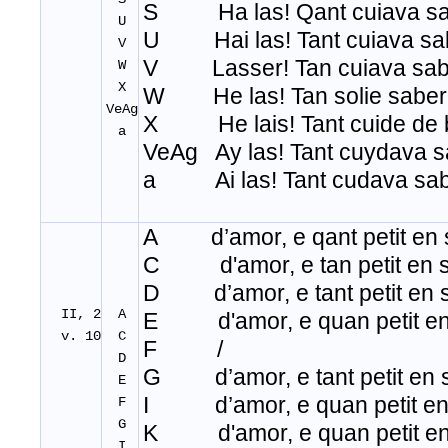
S Ha las! Qant cuiava sa
U
U Hai las! Tant cuiava sa
V
V Lasser! Tan cuiava sab
W
X
W He las! Tan solie saber
VeAg
X He lais! Tant cuide de 
a
VeAg Ay las! Tant cuydava 
a Ai las! Tant cudava sa
A d’amor, e qant petit en s
C d'amor, e tan petit en s
D d’amor, e tant petit en s
II, 2
A
E d'amor, e quan petit en 
v. 10
C
F /
D
G d’amor, e tant petit en s
E
I d’amor, e quan petit en 
F
G
K d'amor, e quan petit en 
I