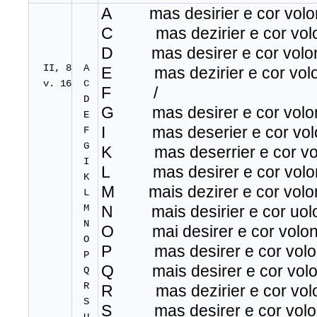
A mas desirier e cor volo
C mas dezirier e cor vol
D mas desirer e cor volo
II, 8
A
E mas dezirier e cor volo
v. 16
C
F /
D
G mas desirer e cor volo
E
I mas deserier e cor vol
F
G
K mas deserrier e cor vo
I
L mas desirer e cor volo
K
M mais dezirer e cor volo
L
M
N mais desirier e cor uol
N
O mai desirer e cor volon
O
P mas desirer e cor volo
P
Q mais desirer e cor volo
Q
R
R mas dezirier e cor vol
S
S mas desirer e cor volo