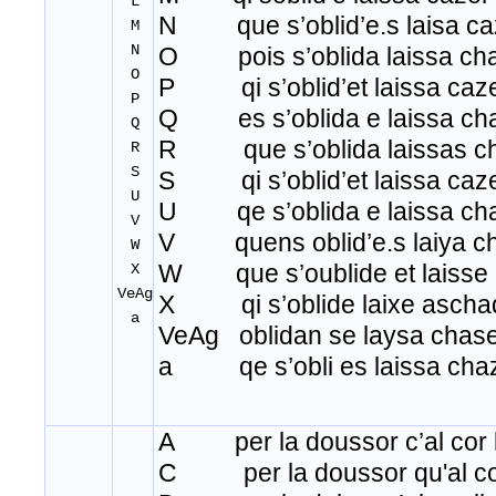
L
N que s’oblid’e.s laisa ca
M
N
O pois s’oblida laissa ch
O
P qi s’oblid’et laissa caz
P
Q es s’oblida e laissa ch
Q
R que s’oblida laissas c
R
S
S qi s’oblid’et laissa caz
U
U qe s’oblida e laissa ch
V
V quens oblid’e.s laiya c
W
W que s’oublide et laisse 
X
VeAg
X qi s’oblide laixe aschad
a
VeAg oblidan se laysa chas
a qe s’obli es laissa cha
A per la doussor c’al cor li
C per la doussor qu'al cor 