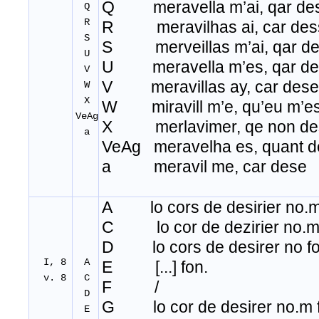
Q meravella m’ai, qar de
Q
R
R meravilhas ai, car des
S
S merveillas m’ai, qar de
U
U meravella m’es, qar de
V
V meravillas ay, car dese
W
X
W miravill m’e, qu’eu m’es
VeAg
X merlavimer, qe non de
a
VeAg meravelha es, quant d
a meravil me, car dese
A lo cors de desirier no
.
m
C lo cor de dezirier no.m 
D lo cors de desirer no fo
I, 8
A
E [...] fon.
v. 8
C
F /
D
G lo cor de desirer no.m f
E