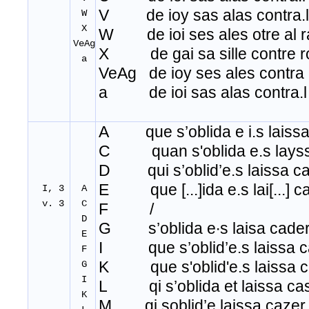
V de ioy sas alas contra.l 
W
X
W de ioi ses ales otre al ra
VeAg
X de gai sa sille contre ro
a
VeAg de ioy ses ales contra e
a de ioi sas alas contra.l 
A que s’oblida e i
.
s laiss
C quan s'oblida e.s layss
D qui s’oblid’e.s laissa c
E que [...]ida e.s lai[...] c
I, 3
A
v. 3
C
F /
D
G s’oblida e
∙
s laisa cader
E
I que s’oblid’e
.
s laissa 
F
K que s'oblid'e.s laissa c
G
I
L qi s’oblida et laissa ca
K
M qi soblid’e laissa cazer