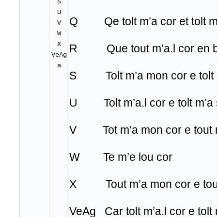
S
U
Q Qe tolt m’a cor et tolt 
V
W
X
R Que tout m’a.l cor en b
VeAg
a
S Tolt m’a mon cor e tolt
U Tolt m’a.l cor e tolt m’a
V Tot m‘a mon cor e tout m
W Te m’e lou cor
X Tout m’a mon cor e tout
VeAg Car tolt m’a.l cor e tolt