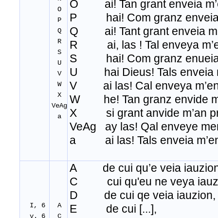
O ai! Tan grant enveia m’
O
P hai! Com granz enveia
P
Q ai! Tant grant enveia m
Q
R
R ai, las ! Tal enveya m’
S
S hai! Com granz enueia
U
U hai Dieus! Tals enveia 
V
V ai las! Cal enveya m’en
W
X
W he! Tan granz envide m
VeAg
X si grant anvide m’an pr
a
VeAg ay las! Qal enveye me
a ai las! Tals enveia m’e
A de cui qu’e veia iauzion
C cui qu'eu ne veya iauz
D de cui qe veia iauzion,
I, 6
A
E de cui [...],
v. 6
C