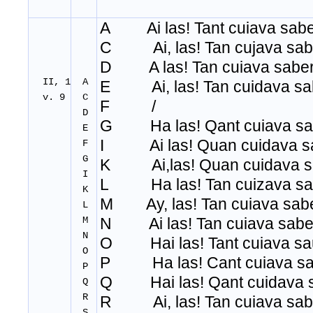
A Ai las! Tant cuiava sab
C Ai, las! Tan cujava sab
D A las! Tan cuiava sabe
II, 1
A
E Ai, las! Tan cuidava sa
v. 9
C
F /
D
G Ha las! Qant cuiava sa
E
I Ai las! Quan cuidava s
F
G
K Ai,las! Quan cuidava s
I
L Ha las! Tan cuizava sa
K
M Ay, las! Tan cuiava sab
L
M
N Ai las! Tan cuiava sabe
N
O Hai las! Tant cuiava sa
O
P Ha las! Cant cuiava sa
P
Q Hai las! Qant cuidava 
Q
R
R Ai, las! Tan cuiava sab
S