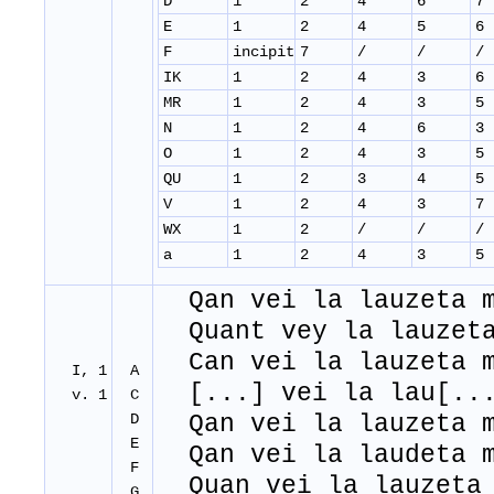
D
1
2
4
6
7
E
1
2
4
5
6
F
incipit
7
/
/
/
IK
1
2
4
3
6
MR
1
2
4
3
5
N
1
2
4
6
3
O
1
2
4
3
5
QU
1
2
3
4
5
V
1
2
4
3
7
WX
1
2
/
/
/
a
1
2
4
3
5
Qan vei la lauzeta m
Quant vey la lauzeta
Can vei la lauzeta m
I, 1
A
[...] vei la lau[...
v. 1
C
D
Qan vei la lauzeta m
E
Qan vei la laudeta m
F
Quan vei la lauzeta 
G