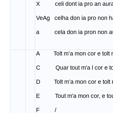
X celi dont ia pro an aura
VeAg celha don ia pro non h
a cela don ia pron non au
A Tolt m’a mon cor e tolt 
C Quar tout m'a l cor e to
D Tolt m’a mon cor e tolt 
E Tout m'a mon cor, e tou
F /