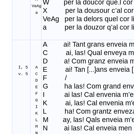
W per la doucor que
.
l cor 
VeAg
X per la dousour c’al cor l
a
VeAg per la delors quel cor li
a per la douzor q’al cor li 
A ai! Tant grans enveia m
C ai, las! Qual enveya m'
D a! Com granz enveia m
I, 5
A
E ai! Tan [...]ans enveia [.
v. 5
C
F /
D
G ha las! Com grand enve
E
I ai las! Cal envenia m’e
F
G
K ai, las! Cal envenia m'
I
L ha! Com grantz enveza
K
M ay, las! Qals enveia m’e
L
M
N ai las! Cal enveia men 
N