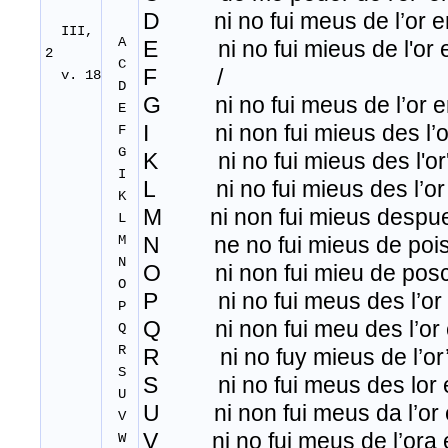
D ni no fui meus de l’or e
III,
A
E ni no fui mieus de l'or e
2
C
F /
v. 18
D
G ni no fui meus de l’or e
E
I ni non fui mieus des l’or
F
G
K ni no fui mieus des l'or'
I
L ni no fui mieus des l’or 
K
M ni non fui mieus despuei
L
M
N ne no fui mieus de pois
N
O ni non fui mieu de posc
O
P ni no fui meus des l’or 
P
Q ni non fui meu des l’or 
Q
R
R ni no fuy mieus de l’or’
S
S ni no fui meus des lor e
U
U ni non fui meus da l’or 
V
V ni no fui meus de l’ora 
W