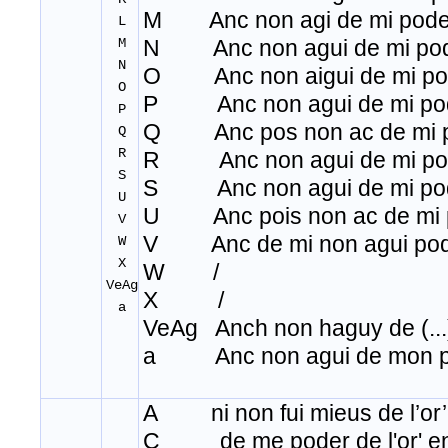
M Anc non agi de mi pode
L
M
N Anc non agui de mi po
N
O Anc non aigui de mi po
O
P Anc non agui de mi po
P
Q Anc pos non ac de mi 
Q
R
R Anc non agui de mi po
S
S Anc non agui de mi po
U
U Anc pois non ac de mi 
V
V Anc de mi non agui po
W
X
W /
VeAg
X /
a
VeAg Anch non haguy de (...
a Anc non agui de mon p
A ni non fui mieus de l’or’
C de me poder de l'or' en