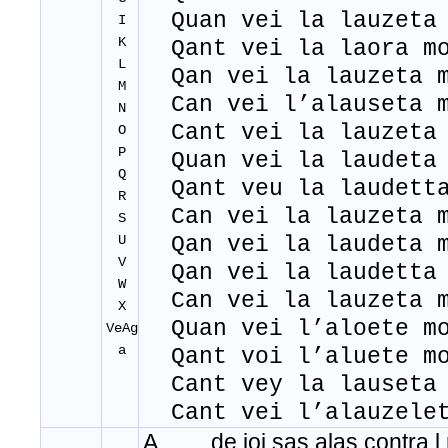
Quan vei la lauzeta 
I
K
Qant vei la laora mo
L
Qan vei la lauzeta m
M
Can vei l’alauseta m
N
Cant vei la lauzeta 
O
P
Quan vei la laudeta 
Q
Qant veu la laudetta
R
Can vei la lauzeta m
S
U
Qan vei la laudeta m
V
Qan vei la laudetta 
W
Can vei la lauzeta m
X
Quan vei l’aloete mo
VeAg
a
Qant voi l’aluete mo
Cant vey la lauseta 
Cant vei l’alauzelet
A de ioi sas alas contra
.
l