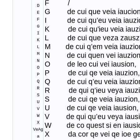
F /
D
G de cui que veia iaucion
E
I de cui qu’eu veia iauzi
F
G
K de cui qu'ieu veia iauzi
I
L de cui que veza zauszi
K
M de cui q’em veia iauzio
L
M
N de cui quen vei iauzion
N
O de leo cui vei iausion,
O
P de cui qe veia iauzion,
P
Q de cui q’eu veia iauzio
Q
R
R de qui q’ieu veya iauzi
S
S de cui qe veia iauzion,
U
U de cui qe veia iausion,
V
V de qui qu’eu veya iausi
W
X
W de co quest si en iausi
VeAg
X da cor qe vei qe ioe ge
a