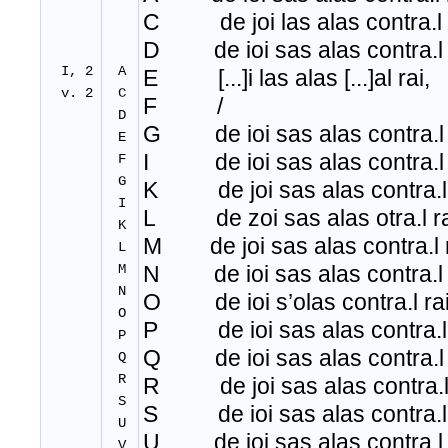
C de joi las alas contra.l 
D de ioi sas alas contra.l 
I, 2
A
E [...]i las alas [...]al rai,
v. 2
C
F /
D
G de ioi sas alas contra.l 
E
I de ioi sas alas contra
.
l
F
G
K de joi sas alas contra.l 
I
L de zoi sas alas otra.l ra
K
M de joi sas alas contra.l r
L
M
N de ioi sas alas contra.l 
N
O de ioi s’olas contra.l rai
O
P de ioi sas alas contra.l 
P
Q de ioi sas alas contra.l 
Q
R
R de joi sas alas contra.l 
S
S de ioi sas alas contra.l 
U
U de ioi sas alas contra.l 
V