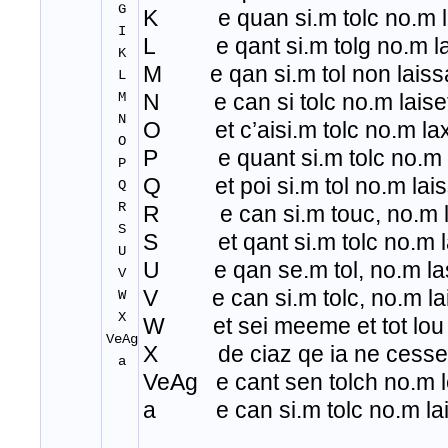
G
K e quan si.m tolc no.m la
I
L e qant si.m tolg no.m lai
K
M e qan si.m tol non laiss
L
M
N e can si tolc no.m laiset
N
O et c’aisi.m tolc no.m lax
O
P e quant si.m tolc no.m l
P
Q et poi si.m tol no.m lais
Q
R
R e can si.m touc, no.m la
S
S et qant si.m tolc no.m l
U
U e qan se.m tol, no.m la
V
V e can si.m tolc, no.m lai
W
X
W et sei meeme et tot lou
VeAg
X de ciaz qe ia ne cesse
a
VeAg e cant sen tolch no.m l
a e can si.m tolc no.m lai