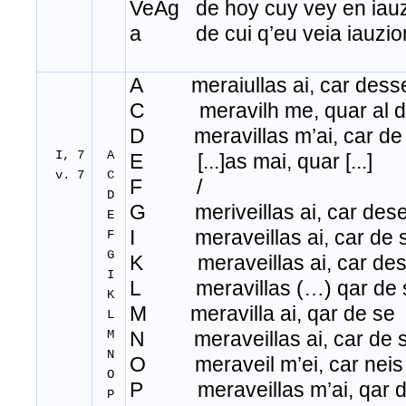
VeAg de hoy cuy vey en iauz
a de cui q’eu veia iauzio
A meraiullas ai, car dess
C meravilh me, quar al d
D meravillas m’ai, car de
I, 7
A
E [...]as mai, quar [...]
v. 7
C
F /
D
G meriveillas ai, car des
E
I meraveillas ai, car de 
F
G
K meraveillas ai, car de
I
L meravillas (…) qar de 
K
M meravilla ai, qar de se
L
M
N meraveillas ai, car de 
N
O meraveil m’ei, car neis
O
P meraveillas m’ai, qar d
P