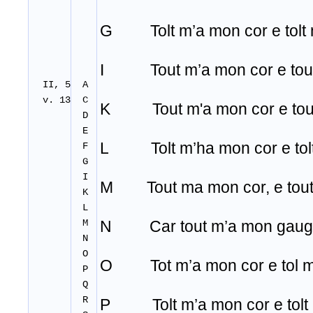
G Tolt m’a mon cor e tolt 
I Tout m’a mon cor e tout
II, 5
A
v. 13
C
K Tout m'a mon cor e tout
D
E
L Tolt m’ha mon cor e tol
F
G
I
M Tout ma mon cor, e tout
K
L
M
N Car tout m’a mon gaug e
N
O
O Tot m’a mon cor e tol 
P
Q
R
P Tolt m’a mon cor e tolt