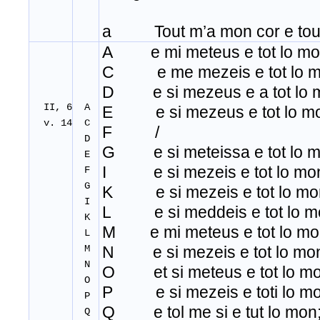
a Tout m’a mon cor e tout 
A e mi meteus e tot lo mo
C e me mezeis e tot lo m
D e si mezeus e a tot lo 
II, 6
A
E e si mezeus e tot lo m
v. 14
C
F /
D
G e si meteissa e tot lo m
E
I e si mezeis e tot lo mo
F
G
K e si mezeis e tot lo mo
I
L e si meddeis e tot lo m
K
M e mi meteus e tot lo mo
L
M
N e si mezeis e tot lo mo
N
O et si meteus e tot lo mo
O
P e si mezeis e toti lo mo
P
Q e tol me si e tut lo mon
Q