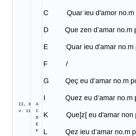
C Quar ieu d'amor no.m p
D Que zen d’amar no.m p
E Quar ieu d'amar no.m p
F /
G Qeç eu d’amar no.m po
I Quez eu d’amar no
.
m 
II, 3
A
v. 11
C
K Que]z[ eu d'amar non p
D
E
L Qez ieu d’amar no.m pu
F