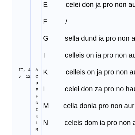
E celei don ja pro non au
F /
G sella dund ia pro non au
I celleis on ia pro non au
II, 4
A
K celleis on ja pro non au
v. 12
C
D
L celei don za pro no hau
E
F
G
M cella donia pro non aura
I
K
N celeis dom ia pro non a
L
M