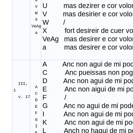
U
U mas dezirer e cor volo
V
V mas desirier e cor volo
W
X
W /
VeAg
X fort desireir de cuer vol
a
VeAg mas desirer e cor volo
a mas desirer e cor volo
A Anc non agui de mi pod
C Anc pueissas non pogu
D Anc non agui de mi po
III,
A
E Anc non aigui de mi po
1
C
F /
v. 17
D
G Anc no agui de mi pod
E
I Anc non agui de mi po
F
G
K Anc non agui de mi po
I
L Anch no hagui de mi p
K