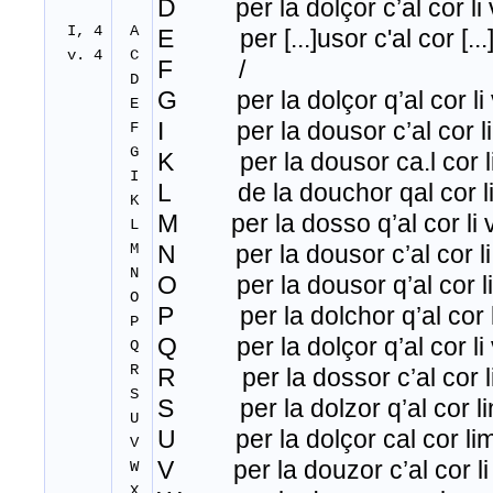
D per la dolçor c’al cor li 
I, 4
A
E per [...]usor c'al cor [...]
v. 4
C
F /
D
G per la dolçor q’al cor li 
E
I per la dousor c’al cor li 
F
G
K per la dousor ca.l cor li
I
L de la douchor qal cor li 
K
M per la dosso q’al cor li v
L
M
N per la dousor c’al cor li 
N
O per la dousor q’al cor li 
O
P per la dolchor q’al cor li
P
Q per la dolçor q’al cor li 
Q
R
R per la dossor c’al cor li
S
S per la dolzor q’al cor lin
U
U per la dolçor cal cor lim
V
V per la douzor c’al cor li 
W
X