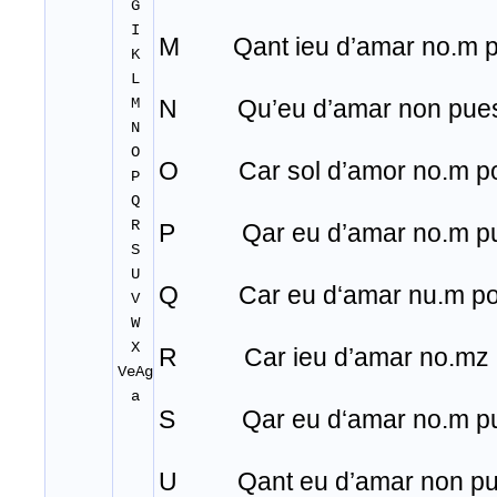
G
I
M Qant ieu d’amar no.m p
K
L
M
N Qu’eu d’amar non puesc
N
O
O Car sol d’amor no.m po
P
Q
R
P Qar eu d’amar no.m pu
S
U
Q Car eu d‘amar nu.m pos
V
W
X
R Car ieu d’amar no.mz p
VeAg
a
S Qar eu d‘amar no.m pu
U Qant eu d’amar non puo