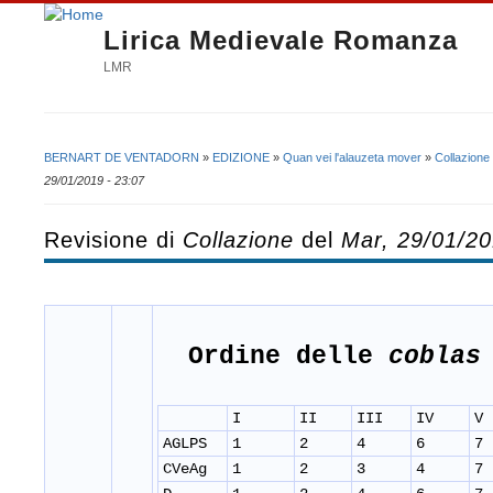
Lirica Medievale Romanza
LMR
BERNART DE VENTADORN
»
EDIZIONE
»
Quan vei l'alauzeta mover
»
Collazione
Tu sei qui
29/01/2019 - 23:07
Revisione di
Collazione
del
Mar, 29/01/20
Ordine delle
coblas
I
II
III
IV
V
AGLPS
1
2
4
6
7
CVeAg
1
2
3
4
7