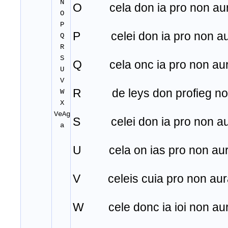
N
O cela don ia pro non aur
O
P
P celei don ia pro non au
Q
R
S
Q cela onc ia pro non aur
U
V
R de leys don profieg non
W
X
VeAg
S celei don ia pro non au
a
U cela on ias pro non aur
V celeis cuia pro non aura
W cele donc ia ioi non aur