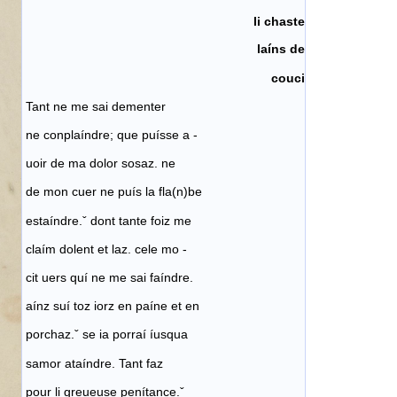
li chaste
laíns de
couci
Tant ne me sai dementer
ne conplaíndre; que puísse a -
uoir de ma dolor sosaz. ne
de mon cuer ne puís la fla(n)be
estaíndre.ˇ dont tante foiz me
claím dolent et laz. cele mo -
cit uers quí ne me sai faíndre.
aínz suí toz iorz en paíne et en
porchaz.ˇ se ia porraí íusqua
samor ataíndre. Tant faz
pour li greueuse penítance.ˇ