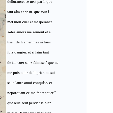
delíurance. se nest par li que
tant aím et desir. que tout í
met mon cuer et mesperance.
A
des amors me semont et a
tise
.ˇ
de li amer mes ní truís
fors dangier. et si laím tant
de fín cuer sanz faíntise
.ˇ
que ne
me puís tenír de li prier. ne sai
se ia laure amoi conquíse. et
neporquant ce me fet rehetier
.ˇ
que leue seut percier la pier