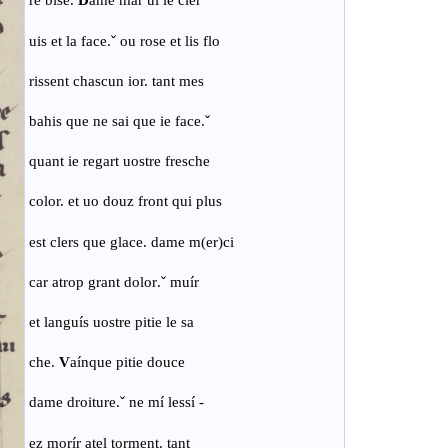
re bise.
D
ame mar uí le cler
uis et la face
.ˇ
ou rose et lis flo
rissent chascun ior. tant mes
bahis que ne sai que ie face
.ˇ
quant ie regart uostre fresche
color. et uo douz front qui plus
est clers que glace. dame m(er)ci
car atrop grant dolor
.ˇ
muír
et languís uostre pitie le sa
che.
V
aínque pitie douce
dame droiture
.ˇ
ne mí lessí -
ez morír atel torment. tant