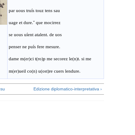
par uous truís touz tens sau
uage et dure
.ˇ
que mocirrez
se uous uíent atalent. de uos
penser ne puís fere mesure.
dame m(er)ci t(ro)p me secorez le(n)t. si me
m(er)ueil co(n) u(ost)re cuers lendure.
su
Edizione diplomatico-interpretativa ›