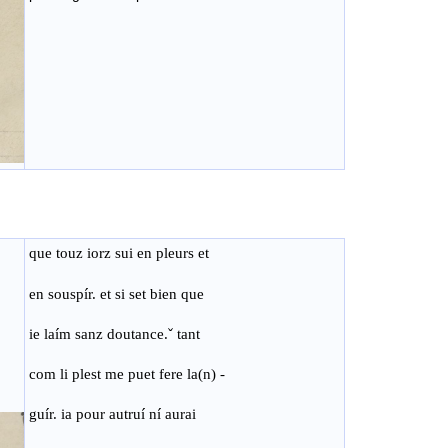
que touz iorz sui en pleurs et
en souspír. et si set bien que
ie laím sanz doutance
.ˇ
tant
com li plest me puet fere la(n) -
guír. ia pour autruí ní aurai