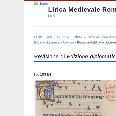
Lirica Medievale Ro
LMR
CHASTELAIN DE COUCI
»
EDIZIONE
»
Tant ne me sai demente
Tu sei qui
Edizione diplomatica
»
Revisioni
» Revisione di
Edizione diplomat
Revisione di
Edizione diplomati
[​p. 103 B]