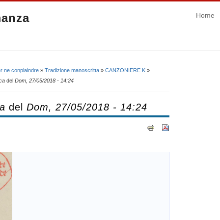
manza
Home
r ne conplaindre
»
Tradizione manoscritta
»
CANZONIERE K
»
ica
del
Dom, 27/05/2018 - 14:24
ca
del
Dom, 27/05/2018 - 14:24