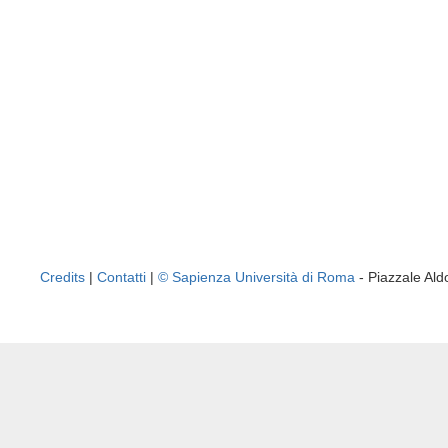
Credits
|
Contatti
|
© Sapienza Università di Roma
- Piazzale A