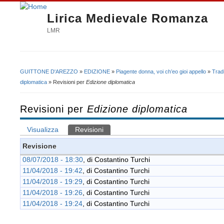
Lirica Medievale Romanza
LMR
GUITTONE D'AREZZO
»
EDIZIONE
»
Piagente donna, voi ch’eo gioi appello
»
Trad
Tu sei qui
diplomatica
» Revisioni per
Edizione diplomatica
Revisioni per
Edizione diplomatica
Visualizza
Revisioni
(scheda attiva)
Schede primarie
Revisione
08/07/2018 - 18:30
, di
Costantino Turchi
11/04/2018 - 19:42
, di
Costantino Turchi
11/04/2018 - 19:29
, di
Costantino Turchi
11/04/2018 - 19:26
, di
Costantino Turchi
11/04/2018 - 19:24
, di
Costantino Turchi