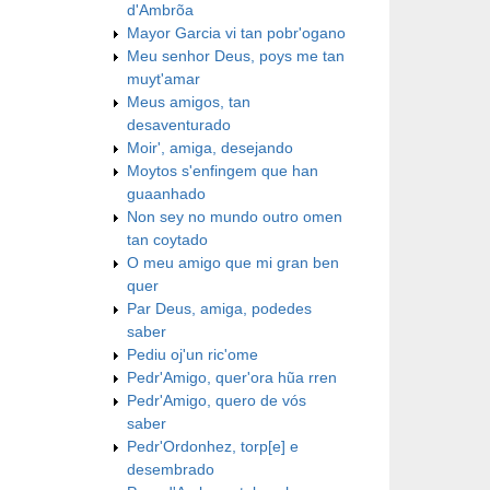
d'Ambrõa
Mayor Garcia vi tan pobr'ogano
Meu senhor Deus, poys me tan
muyt'amar
Meus amigos, tan
desaventurado
Moir', amiga, desejando
Moytos s'enfingem que han
guaanhado
Non sey no mundo outro omen
tan coytado
O meu amigo que mi gran ben
quer
Par Deus, amiga, podedes
saber
Pediu oj'un ric'ome
Pedr'Amigo, quer'ora hũa rren
Pedr'Amigo, quero de vós
saber
Pedr'Ordonhez, torp[e] e
desembrado