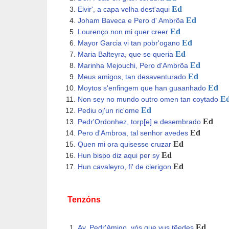
Ed
Elvir', a capa velha dest'aqui
Ed
Joham Baveca e Pero d' Ambrõa
Ed
Lourenço non mi quer creer
Ed
Mayor Garcia vi tan pobr'ogano
Ed
Maria Balteyra, que se queria
Ed
Marinha Mejouchi, Pero d'Ambrõa
Ed
Meus amigos, tan desaventurado
Ed
Moytos s'enfingem que han guaanhado
E
Non sey no mundo outro omen tan coytado
Ed
Pediu oj'un ric'ome
Ed
Pedr'Ordonhez, torp[e] e desembrado
Ed
Pero d'Ambroa, tal senhor avedes
Ed
Quen mi ora quisesse cruzar
Ed
Hun bispo diz aqui per sy
Ed
Hun cavaleyro, fi' de clerigon
Tenzóns
Ed
Ay, Pedr'Amigo, vós que vus tẽedes