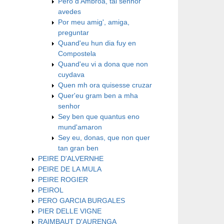
Pero d'Ambroa, tal senhor
avedes
Por meu amig', amiga,
preguntar
Quand'eu hun dia fuy en
Compostela
Quand'eu vi a dona que non
cuydava
Quen mh ora quisesse cruzar
Quer'eu gram ben a mha
senhor
Sey ben que quantus eno
mund'amaron
Sey eu, donas, que non quer
tan gran ben
PEIRE D'ALVERNHE
PEIRE DE LA MULA
PEIRE ROGIER
PEIROL
PERO GARCIA BURGALES
PIER DELLE VIGNE
RAIMBAUT D'AURENGA