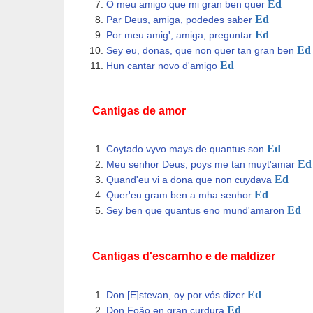
Ed
O meu amigo que mi gran ben quer
Ed
Par Deus, amiga, podedes saber
Ed
Por meu amig', amiga, preguntar
Ed
Sey eu, donas, que non quer tan gran ben
Ed
Hun cantar novo d'amigo
Cantigas de amor
Ed
Coytado vyvo mays de quantus son
Ed
Meu senhor Deus, poys me tan muyt'amar
Ed
Quand'eu vi a dona que non cuydava
Ed
Quer'eu gram ben a mha senhor
Ed
Sey ben que quantus eno mund'amaron
Cantigas d'escarnho e de maldizer
Ed
Don [E]stevan, oy por vós dizer
Ed
Don Foão en gran curdura