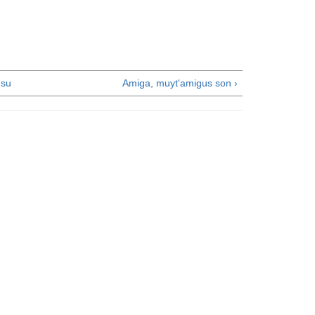
su
Amiga, muyt'amigus son ›