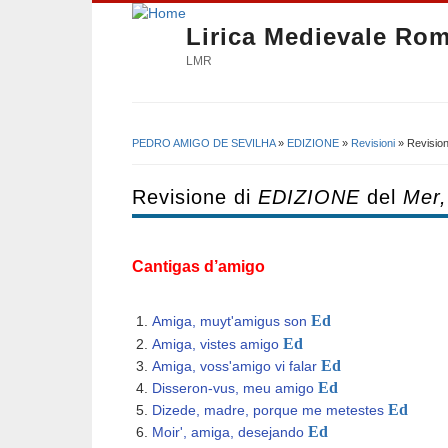
Lirica Medievale Ro
LMR
PEDRO AMIGO DE SEVILHA
»
EDIZIONE
»
Revisioni
» Revision
Tu sei qui
Revisione di
EDIZIONE
del
Mer,
Cantigas d’amigo
​
Ed
Amiga, muyt'amigus son
Ed
Amiga, vistes amigo
Ed
Amiga, voss'amigo vi falar
Ed
Disseron-vus, meu amigo
Ed
Dizede, madre, porque me metestes
Ed
Moir', amiga, desejando