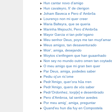
Hun cantar novo d'amigo
Hun cavaleyro, fi' de clerigon
Joham Baveca e Pero d' Ambrõa
Lourenço non mi quer creer
Maria Balteyra, que se queria
Marinha Mejouchi, Pero d'Ambrõa
Mayor Garcia vi tan pobr'ogano
Meu senhor Deus, poys me tan muyt'amar
Meus amigos, tan desaventurado
Moir', amiga, desejando
Moytos s'enfingem que han guaanhado
Non sey no mundo outro omen tan coytad
O meu amigo que mi gran ben quer
Par Deus, amiga, podedes saber
Pediu oj'un ric'ome
Pedr'Amigo, quer'ora hũa rren
Pedr'Amigo, quero de vós saber
Pedr'Ordonhez, torp[e] e desembrado
Pero d'Ambroa, tal senhor avedes
Por meu amig', amiga, preguntar
Quand'eu hun dia fuy en Compostela