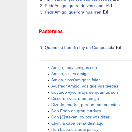
Ed
Pedr'Amigo, quero de vós saber
Ed
Pedr'Amigo, quer'ora hũa rren
Pastorelas
Ed
Quand'eu hun dia fuy en Compostela
Amiga, muyt'amigus son
Amiga, vistes amigo
Amiga, voss'amigo vi falar
Ay, Pedr'Amigo, vós que vus tẽedes
Coytado vyvo mays de quantus son
Disseron-vus, meu amigo
Dizede, madre, porque me metestes
Don Foão en gran curdura
Don [E]stevan, oy por vós dizer
Elvir', a capa velha dest'aqui
Hun bispo diz aqui per sy