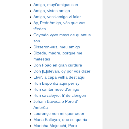
Amiga, muyt'amigus son
Amiga, vistes amigo
Amiga, voss'amigo vi falar
Ay, Pedr'Amigo, vós que vus
tẽedes
Coytado vyvo mays de quantus
son
Disseron-vus, meu amigo
Dizede, madre, porque me
metestes
Don Foão en gran curdura
Don [E]stevan, oy por vós dizer
Elvir', a capa velha dest'aqui
Hun bispo diz aqui per sy
Hun cantar novo d'amigo
Hun cavaleyro, fi' de clerigon
Joham Baveca e Pero d'
Ambrõa
Lourenço non mi quer creer
Maria Balteyra, que se queria
Marinha Mejouchi, Pero