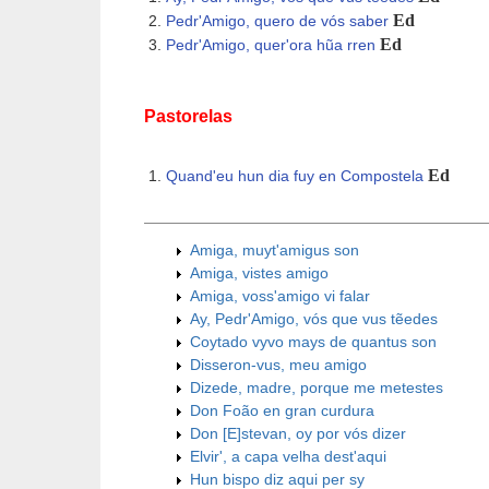
Ed
Pedr'Amigo, quero de vós saber
Ed
Pedr'Amigo, quer'ora hũa rren
Pastorelas
Ed
Quand'eu hun dia fuy en Compostela
Amiga, muyt'amigus son
Amiga, vistes amigo
Amiga, voss'amigo vi falar
Ay, Pedr'Amigo, vós que vus tẽedes
Coytado vyvo mays de quantus son
Disseron-vus, meu amigo
Dizede, madre, porque me metestes
Don Foão en gran curdura
Don [E]stevan, oy por vós dizer
Elvir', a capa velha dest'aqui
Hun bispo diz aqui per sy