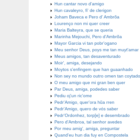
Hun cantar novo d'amigo
Hun cavaleyro, fi' de clerigon
Joham Baveca e Pero d' Ambrõa
Lourenço non mi quer creer
Maria Balteyra, que se queria
Marinha Mejouchi, Pero d'Ambrõa
Mayor Garcia vi tan pobr'ogano
Meu senhor Deus, poys me tan muyt'amar
Meus amigos, tan desaventurado
Moir', amiga, desejando
Moytos s'enfingem que han guaanhado
Non sey no mundo outro omen tan coytad
O meu amigo que mi gran ben quer
Par Deus, amiga, podedes saber
Pediu oj'un ric'ome
Pedr'Amigo, quer'ora hũa rren
Pedr'Amigo, quero de vós saber
Pedr'Ordonhez, torp[e] e desembrado
Pero d'Ambroa, tal senhor avedes
Por meu amig', amiga, preguntar
Quand'eu hun dia fuy en Compostela