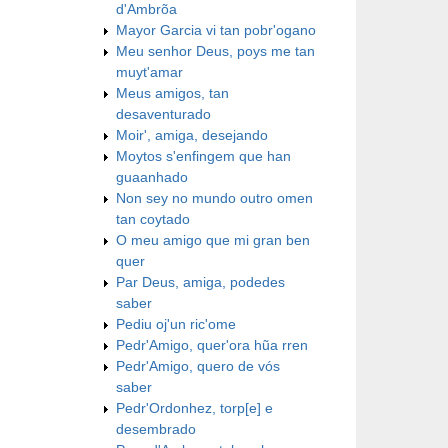
d'Ambrõa
Mayor Garcia vi tan pobr'ogano
Meu senhor Deus, poys me tan
muyt'amar
Meus amigos, tan
desaventurado
Moir', amiga, desejando
Moytos s'enfingem que han
guaanhado
Non sey no mundo outro omen
tan coytado
O meu amigo que mi gran ben
quer
Par Deus, amiga, podedes
saber
Pediu oj'un ric'ome
Pedr'Amigo, quer'ora hũa rren
Pedr'Amigo, quero de vós
saber
Pedr'Ordonhez, torp[e] e
desembrado