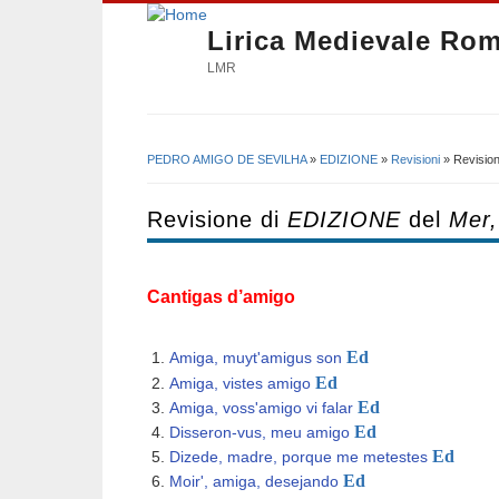
Lirica Medievale Ro
LMR
PEDRO AMIGO DE SEVILHA
»
EDIZIONE
»
Revisioni
» Revision
Tu sei qui
Revisione di
EDIZIONE
del
Mer,
Cantigas d’amigo
​
Ed
Amiga, muyt'amigus son
Ed
Amiga, vistes amigo
Ed
Amiga, voss'amigo vi falar
Ed
Disseron-vus, meu amigo
Ed
Dizede, madre, porque me metestes
Ed
Moir', amiga, desejando