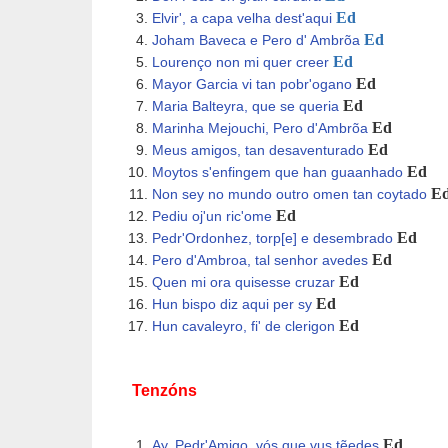
Ed
Elvir', a capa velha dest'aqui
Ed
Joham Baveca e Pero d' Ambrõa
Ed
Lourenço non mi quer creer
Ed
Mayor Garcia vi tan pobr'ogano
Ed
Maria Balteyra, que se queria
Ed
Marinha Mejouchi, Pero d'Ambrõa
Ed
Meus amigos, tan desaventurado
Ed
Moytos s'enfingem que han guaanhado
E
Non sey no mundo outro omen tan coytado
Ed
Pediu oj'un ric'ome
Ed
Pedr'Ordonhez, torp[e] e desembrado
Ed
Pero d'Ambroa, tal senhor avedes
Ed
Quen mi ora quisesse cruzar
Ed
Hun bispo diz aqui per sy
Ed
Hun cavaleyro, fi' de clerigon
Tenzóns
Ed
Ay, Pedr'Amigo, vós que vus tẽedes