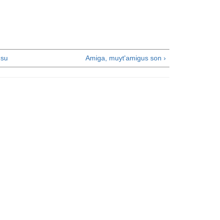
su
Amiga, muyt'amigus son ›