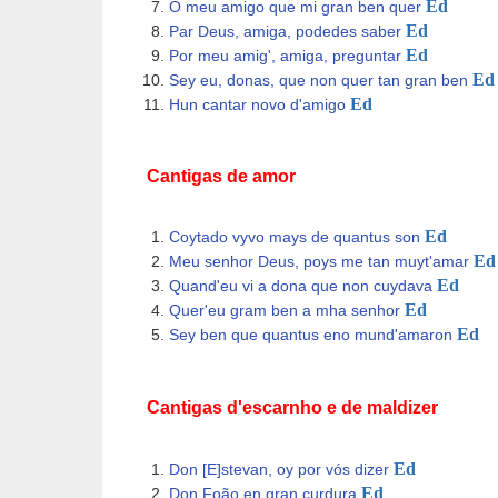
Ed
O meu amigo que mi gran ben quer
Ed
Par Deus, amiga, podedes saber
Ed
Por meu amig', amiga, preguntar
Ed
Sey eu, donas, que non quer tan gran ben
Ed
Hun cantar novo d'amigo
Cantigas de amor
Ed
Coytado vyvo mays de quantus son
Ed
Meu senhor Deus, poys me tan muyt'amar
Ed
Quand'eu vi a dona que non cuydava
Ed
Quer'eu gram ben a mha senhor
Ed
Sey ben que quantus eno mund'amaron
Cantigas d'escarnho e de maldizer
Ed
Don [E]stevan, oy por vós dizer
Ed
Don Foão en gran curdura