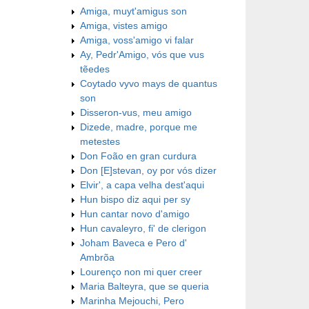
Amiga, muyt'amigus son
Amiga, vistes amigo
Amiga, voss'amigo vi falar
Ay, Pedr'Amigo, vós que vus
tẽedes
Coytado vyvo mays de quantus
son
Disseron-vus, meu amigo
Dizede, madre, porque me
metestes
Don Foão en gran curdura
Don [E]stevan, oy por vós dizer
Elvir', a capa velha dest'aqui
Hun bispo diz aqui per sy
Hun cantar novo d'amigo
Hun cavaleyro, fi' de clerigon
Joham Baveca e Pero d'
Ambrõa
Lourenço non mi quer creer
Maria Balteyra, que se queria
Marinha Mejouchi, Pero