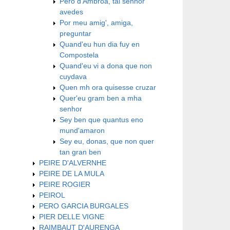
Pero d'Ambroa, tal senhor
avedes
Por meu amig', amiga,
preguntar
Quand'eu hun dia fuy en
Compostela
Quand'eu vi a dona que non
cuydava
Quen mh ora quisesse cruzar
Quer'eu gram ben a mha
senhor
Sey ben que quantus eno
mund'amaron
Sey eu, donas, que non quer
tan gran ben
PEIRE D'ALVERNHE
PEIRE DE LA MULA
PEIRE ROGIER
PEIROL
PERO GARCIA BURGALES
PIER DELLE VIGNE
RAIMBAUT D'AURENGA