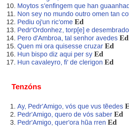
Moytos s'enfingem que han guaanha
Non sey no mundo outro omen tan co
Ed
Pediu oj'un ric'ome
Pedr'Ordonhez, torp[e] e desembrad
Ed
Pero d'Ambroa, tal senhor avedes
Ed
Quen mi ora quisesse cruzar
Ed
Hun bispo diz aqui per sy
Ed
Hun cavaleyro, fi' de clerigon
Tenzóns
Ay, Pedr'Amigo, vós que vus tẽedes
Ed
Pedr'Amigo, quero de vós saber
Ed
Pedr'Amigo, quer'ora hũa rren