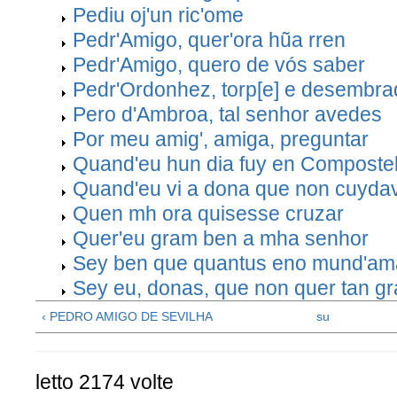
Pediu oj'un ric'ome
Pedr'Amigo, quer'ora hũa rren
Pedr'Amigo, quero de vós saber
Pedr'Ordonhez, torp[e] e desembra
Pero d'Ambroa, tal senhor avedes
Por meu amig', amiga, preguntar
Quand'eu hun dia fuy en Composte
Quand'eu vi a dona que non cuyda
Quen mh ora quisesse cruzar
Quer'eu gram ben a mha senhor
Sey ben que quantus eno mund'am
Sey eu, donas, que non quer tan g
‹ PEDRO AMIGO DE SEVILHA
su
letto 2174 volte