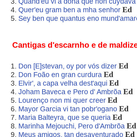
Quand'eu vi a dona que non cuydav
Ed
Quer'eu gram ben a mha senhor
Sey ben que quantus eno mund'ama
Cantigas d'escarnho e de maldiz
Ed
Don [E]stevan, oy por vós dizer
Ed
Don Foão en gran curdura
Ed
Elvir', a capa velha dest'aqui
Ed
Joham Baveca e Pero d' Ambrõa
Ed
Lourenço non mi quer creer
Ed
Mayor Garcia vi tan pobr'ogano
Ed
Maria Balteyra, que se queria
Ed
Marinha Mejouchi, Pero d'Ambrõa
Ed
Meus amigos, tan desaventurado