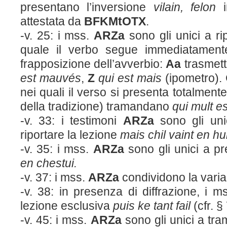
presentano l’inversione
vilain, felon
i
attestata da
BFKM
t
OTX
.
-v. 25: i mss.
ARZa
sono gli unici a ri
quale il verbo segue immediatament
frapposizione dell’avverbio:
Aa
trasmet
est mauvés
,
Z
qui est mais
(ipometro). 
nei quali il verso si presenta totalmente
della tradizione) tramandano
qui mult 
-v. 33: i testimoni
ARZa
sono gli un
riportare la lezione
mais chil vaint en h
-v. 35: i mss.
ARZa
sono gli unici a p
en chestui.
-v. 37: i mss.
ARZa
condividono la vari
-v. 38: in presenza di diffrazione, i m
lezione esclusiva
puis ke tant fail
(cfr. § 
-v. 45: i mss.
ARZa
sono gli unici a tr