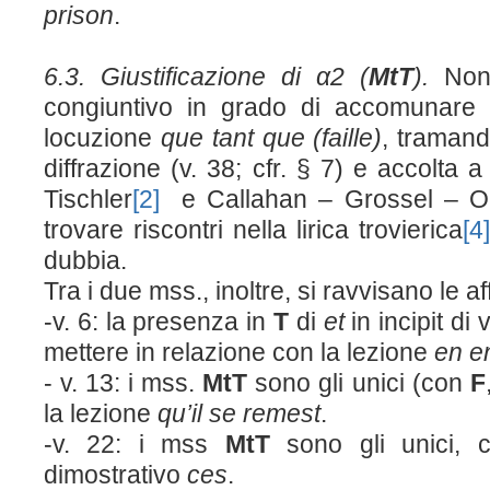
prison
.
6.3. Giustificazione di α2
(
M
t
T
).
Non
congiuntivo in grado di accomunare
locuzione
que tant que (faille)
, tramand
diffrazione (v. 38; cfr. § 7) e accolta 
Tischler
[2]
e Callahan – Grossel – O’
trovare riscontri nella lirica trovierica
[4
dubbia.
Tra i due mss., inoltre, si ravvisano le aff
-v. 6: la presenza in
T
di
et
in incipit d
mettere in relazione con la lezione
en 
- v. 13: i mss.
M
t
T
sono gli unici (con
F
la lezione
qu’il se remest
.
-v. 22: i mss
M
t
T
sono gli unici,
dimostrativo
ces
.