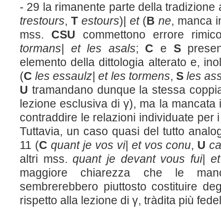
- 29 la rimanente parte della tradizione
trestours
,
T
estours
)|
et
(
B
ne
, manca 
mss.
CSU
commettono errore rimic
tormans| et les asals
;
C
e
S
present
elemento della dittologia alterato e, ino
(
C
les essaulz| et les tormens
,
S
les ass
U
tramandano dunque la stessa coppia
lezione esclusiva di γ), ma la mancata 
contraddire le relazioni individuate per 
Tuttavia, un caso quasi del tutto analog
11 (
C
quant je vos vi| et vos conu
,
U
ca
altri mss.
quant je devant vous fui|
et
maggiore chiarezza che le man
sembrerebbero piuttosto costituire degl
rispetto alla lezione di γ, tràdita più fe