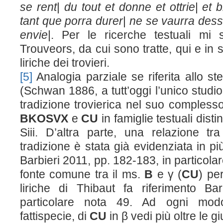
se rent
|
du tout et donne et ottrie
|
et b
tant que porra durer
|
ne se vaurra dess
envie
|. Per le ricerche testuali mi
Trouveors, da cui sono tratte, qui e in s
liriche dei trovieri.
[5]
Analogia parziale se riferita allo 
(Schwan 1886, a tutt’oggi l’unico studio
tradizione trovierica nel suo complesso)
BKOSVX
e
CU
in famiglie testuali disti
S
iii
. D’altra parte, una relazione tr
tradizione è stata già evidenziata in pi
Barbieri 2011, pp. 182-183, in particola
fonte comune tra il ms.
B
e γ (
CU
) pe
liriche di Thibaut fa riferimento Ba
particolare nota 49. Ad ogni modo, 
fattispecie, di
CU
in β vedi più oltre le gi