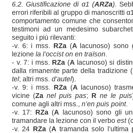
6.2. Giustificazione di α1 (
ARZa
).
Seb
errori riferibili al gruppo di manoscritti 
comportamento comune che consentono d
testimoni ad un medesimo subarcheti
seguito i più rilevanti:
-v. 6: i mss.
RZa
(
A
lacunoso) sono g
lezione
la l’occist on en traïson
.
- v. 7: i mss.
RZa
(
A
lacunoso) si dist
dalla rimanente parte della tradizione (
tel
; altri mss.
d’autel
).
-v. 9: i mss.
RZa
(
A
lacunoso) trasme
vicine (
Za
nel puis pas
;
R
ne le puis
comune agli altri mss.,
n’en puis point
.
-v. 17:
RZa
(
A
lacunoso) sono gli un
tramandare la lezione con il verbo
est
(c
-v. 24
RZa
(
A
tramanda solo l’ultima