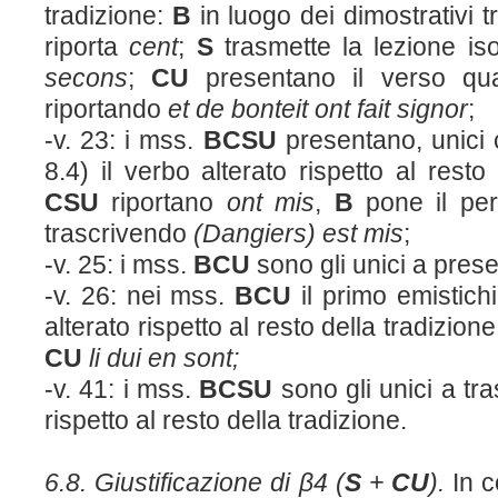
tradizione:
B
in luogo dei dimostrativi t
riporta
cent
;
S
trasmette la lezione is
secons
;
CU
presentano il verso qua
riportando
et de bonteit ont fait signor
;
-v. 23: i mss.
BCSU
presentano, unici
8.4) il verbo alterato rispetto al resto
CSU
riportano
ont mis
,
B
pone il pe
trascrivendo
(Dangiers) est mis
;
-v. 25: i mss.
BCU
sono gli unici a pres
-v. 26: nei mss.
BCU
il primo emistich
alterato rispetto al resto della tradizion
CU
li dui en sont;
-v. 41: i mss.
BCSU
sono gli unici a tra
rispetto al resto della tradizione.
6.8. Giustificazione di β4 (
S
+
CU
).
In 