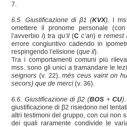
7.
6.5. Giustificazione di β1 (
KVX
).
I m
omettere il pronome personale (co
l’avverbio
i
) tra
qu’il
(
C
c’an
) e
remest
errore congiuntivo cadendo in ipomet
respingendo l’elisione (
que il
).
Tra i comportamenti comuni più rilevan
mss. sono gli unici a tramandare le lez
seignors
(v. 22),
més ceus vaint on hu
secors)
que de merci
(v. 36).
6.6. Giustificazione di β2 (
BOS
+
CU
)
.
giustificazione di β2 risiedono nel tent
altri testimoni del gruppo, con cui non 
dei quali raramente condivide le varian