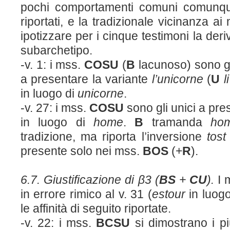
pochi comportamenti comuni comunque 
riportati, e la tradizionale vicinanza a
ipotizzare per i cinque testimoni la d
subarchetipo.
-v. 1: i mss.
COSU
(
B
lacunoso) sono gl
a presentare la variante
l’unicorne
(
U
l
in luogo di
unicorne
.
-v. 27: i mss.
COSU
sono gli unici a pre
in luogo di
home
.
B
tramanda
ho
tradizione, ma riporta l’inversione
tost
presente solo nei mss.
BOS
(+
R
).
6.7. Giustificazione di β3 (
BS
+
CU
).
I 
in errore rimico al v. 31 (
estour
in luog
le affinità di seguito riportate.
-v. 22: i mss.
BCSU
si dimostrano i pi