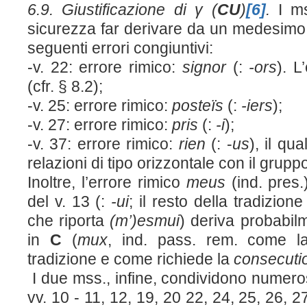
6.9. Giustificazione di γ (
CU
)
[6]
.
I m
sicurezza far derivare da un medesimo 
seguenti errori congiuntivi:
-v. 22: errore rimico:
signor
(:
-ors
). L
(cfr. § 8.2);
-v. 25: errore rimico:
posteïs
(:
-iers
);
-v. 27: errore rimico:
pris
(:
-i
);
-v. 37: errore rimico:
rien
(: -
us
), il qu
relazioni di tipo orizzontale con il gruppo 
Inoltre, l’errore rimico
meus
(ind. pres.
del v. 13 (:
-ui
; il resto della tradizio
che riporta
(m’)esmui
) deriva probabil
in
C
(
mux
, ind. pass. rem. come la
tradizione e come richiede la
consecut
I due mss., infine, condividono numerose
vv. 10 - 11, 12, 19, 20 22, 24, 25, 26, 2