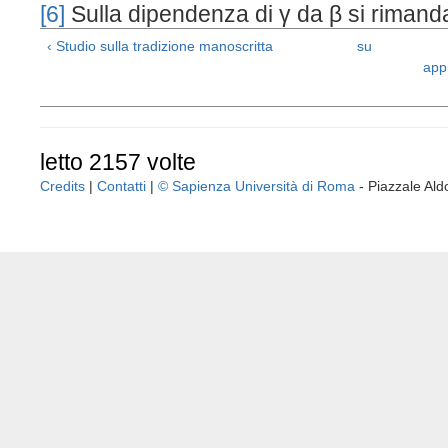
[6]
Sulla dipendenza di γ da β si rimanda 
‹ Studio sulla tradizione manoscritta
su
app
letto 2157 volte
Credits
|
Contatti
|
© Sapienza Università di Roma
- Piazzale A