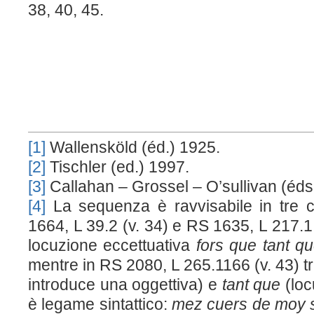
38, 40, 45.
[1]
Wallensköld (éd.) 1925.
[2]
Tischler (ed.) 1997.
[3]
Callahan – Grossel – O’sullivan (éds
[4]
La sequenza è ravvisabile in tre 
1664, L 39.2 (v. 34) e RS 1635, L 217.
locuzione eccettuativa
fors que tant q
mentre in RS 2080, L 265.1166 (v. 43) t
introduce una oggettiva) e
tant que
(loc
è legame sintattico:
mez cuers de moy s