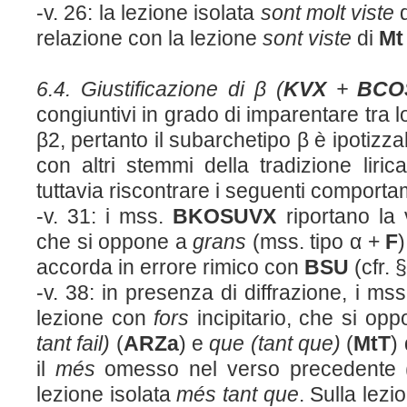
-v. 26: la lezione isolata
sont molt viste
relazione con la lezione
sont viste
di
M
t
6.4. Giustificazione di β (
KVX
+
BCO
congiuntivi in grado di imparentare tra l
β2, pertanto il subarchetipo β è ipotizza
con altri stemmi della tradizione lirica
tuttavia riscontrare i seguenti comport
-v. 31: i mss.
BKOSUVX
riportano la
che si oppone a
grans
(mss. tipo α +
F
accorda in errore rimico con
BSU
(cfr. §
-v. 38: in presenza di diffrazione, i ms
lezione con
fors
incipitario, che si opp
tant fail)
(
ARZa
) e
que (tant que)
(
M
t
T
)
il
més
omesso nel verso precedente (
lezione isolata
més tant que
. Sulla lezi