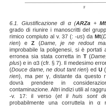
6.1. Giustificazione di α (
ARZa
+
M
grado di riunire i manoscritti del grupp
rimico compiuto al v. 37 (: -
us
) da
M
t
(
D
rien
) e
Z
(
Dame, je ne redout
ma
improbabile la poligenesi, si è portati 
erronea sia stata corretta in
T
(
Dame,
plus
) e in α3 (cfr. § 7). Il medesimo err
(
Douce dame, ne dout tant rien
) ed
U
rien
), ma per γ, distante da questo r
dovrà prendere in considerazio
contaminazione. Altri indizi utili al rag
-v. 17: il verso (
et li huis sont d
probabilmente una corruttela in α