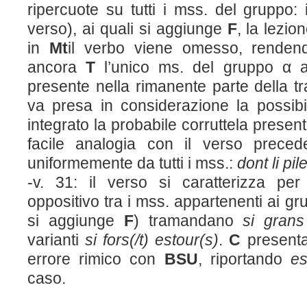
ripercuote su tutti i mss. del gruppo:
verso), ai quali si aggiunge
F
, la lezio
in
M
t
il verbo viene omesso, rendend
ancora
T
l’unico ms. del gruppo α 
presente nella rimanente parte della t
va presa in considerazione la possibil
integrato la probabile corruttela presen
facile analogia con il verso preced
uniformemente da tutti i mss.:
dont li pil
-v. 31: il verso si caratterizza per
oppositivo tra i mss. appartenenti ai gr
si aggiunge
F
) tramandano
si grans
varianti
si fors(/t) estour(s)
.
C
presen
errore rimico con
BSU
, riportando
e
caso.