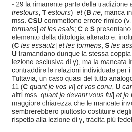
- 29 la rimanente parte della tradizione 
trestours
,
T
estours
)|
et
(
B
ne
, manca i
mss.
CSU
commettono errore rimico (v.
tormans| et les asals
;
C
e
S
presentano p
elemento della dittologia alterato e, inolt
(
C
les essaulz| et les tormens
,
S
les ass
U
tramandano dunque la stessa coppia 
lezione esclusiva di γ), ma la mancata 
contraddire le relazioni individuate per i
Tuttavia, un caso quasi del tutto analogo
11 (
C
quant je vos vi| et vos conu
,
U
can
altri mss.
quant je devant vous fui|
et je
maggiore chiarezza che le mancate inve
sembrerebbero piuttosto costituire degli 
rispetto alla lezione di γ, tràdita più fe