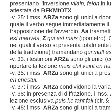
presentano l’inversione
vilain, felon
in l
attestata da
BFKM
t
OTX
.
-v. 25: i mss.
ARZa
sono gli unici a ripo
quale il verbo segue immediatamente il
frapposizione dell’avverbio:
Aa
trasmet
est mauvés
,
Z
qui est mais
(ipometro). G
nei quali il verso si presenta totalmente 
della tradizione) tramandano
qui mult 
-v. 33: i testimoni
ARZa
sono gli unici (
riportare la lezione
mais chil vaint en h
-v. 35: i mss.
ARZa
sono gli unici a pre
en chestui.
-v. 37: i mss.
ARZa
condividono la vari
-v. 38: in presenza di diffrazione, i mss.
lezione esclusiva
puis ke tant fail
(cfr. § 
-v. 45: i mss.
ARZa
sono gli unici a tra