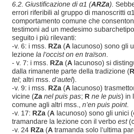
6.2. Giustificazione di α1 (
ARZa
).
Sebbe
errori riferibili al gruppo di manoscritti 
comportamento comune che consentono di
testimoni ad un medesimo subarchetipo.
seguito i più rilevanti:
-v. 6: i mss.
RZa
(
A
lacunoso) sono gli u
lezione
la l’occist on en traïson
.
- v. 7: i mss.
RZa
(
A
lacunoso) si disti
dalla rimanente parte della tradizione (
tel
; altri mss.
d’autel
).
-v. 9: i mss.
RZa
(
A
lacunoso) trasmetto
vicine (
Za
nel puis pas
;
R
ne le puis
) in
comune agli altri mss.,
n’en puis point
.
-v. 17:
RZa
(
A
lacunoso) sono gli unici 
tramandare la lezione con il verbo
est
(c
-v. 24
RZa
(
A
tramanda solo l’ultima par