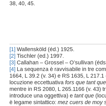
38, 40, 45.
[1]
Wallensköld (éd.) 1925.
[2]
Tischler (ed.) 1997.
[3]
Callahan – Grossel – O’sullivan (éds
[4]
La sequenza è ravvisabile in tre co
1664, L 39.2 (v. 34) e RS 1635, L 217.1
locuzione eccettuativa
fors que tant que
mentre in RS 2080, L 265.1166 (v. 43) t
introduce una oggettiva) e
tant que
(loc
è legame sintattico:
mez cuers de moy s