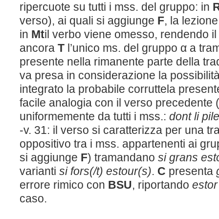
ripercuote su tutti i mss. del gruppo: in
verso), ai quali si aggiunge
F
, la lezion
in
M
t
il verbo viene omesso, rendendo il
ancora
T
l’unico ms. del gruppo α a tra
presente nella rimanente parte della tra
va presa in considerazione la possibilità
integrato la probabile corruttela present
facile analogia con il verso precedente 
uniformemente da tutti i mss.:
dont li pil
-v. 31: il verso si caratterizza per una tr
oppositivo tra i mss. appartenenti ai gru
si aggiunge
F
) tramandano
si grans
est
varianti
si fors(/t) estour(s)
.
C
presenta
errore rimico con
BSU
, riportando
esto
caso.