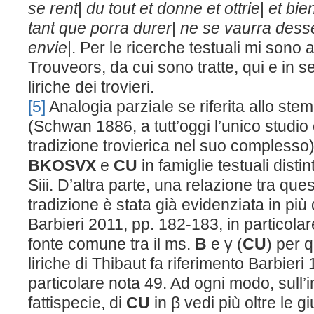
se rent
|
du tout et donne et ottrie
|
et bie
tant que porra durer
|
ne se vaurra dess
envie
|. Per le ricerche testuali mi sono
Trouveors, da cui sono tratte, qui e in seg
liriche dei trovieri.
[5]
Analogia parziale se riferita allo st
(Schwan 1886, a tutt’oggi l’unico studio
tradizione trovierica nel suo complesso),
BKOSVX
e
CU
in famiglie testuali disti
S
iii
. D’altra parte, una relazione tra ques
tradizione è stata già evidenziata in più 
Barbieri 2011, pp. 182-183, in particola
fonte comune tra il ms.
B
e γ (
CU
) per 
liriche di Thibaut fa riferimento Barbieri 
particolare nota 49. Ad ogni modo, sull’i
fattispecie, di
CU
in β vedi più oltre le gi