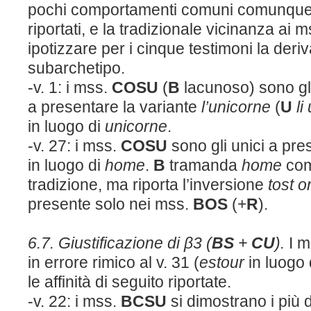
pochi comportamenti comuni comunque in
riportati, e la tradizionale vicinanza ai 
ipotizzare per i cinque testimoni la de
subarchetipo.
-v. 1: i mss.
COSU
(
B
lacunoso) sono gl
a presentare la variante
l’unicorne
(
U
li
in luogo di
unicorne
.
-v. 27: i mss.
COSU
sono gli unici a pre
in luogo di
home
.
B
tramanda
home
come
tradizione, ma riporta l’inversione
tost o
presente solo nei mss.
BOS
(+
R
).
6.7. Giustificazione di β3 (
BS
+
CU
).
I 
in errore rimico al v. 31 (
estour
in luogo 
le affinità di seguito riportate.
-v. 22: i mss.
BCSU
si dimostrano i più d