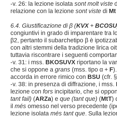
-v. 26: la lezione isolata
sont molt viste
relazione con la lezione
sont viste
di
M
t
6.4. Giustificazione di β (
KVX
+
BCOSU
congiuntivi in grado di imparentare tra l
β2, pertanto il subarchetipo β è ipotizza
con altri stemmi della tradizione lirica oi
tuttavia riscontrare i seguenti comport
-v. 31: i mss.
BKOSUVX
riportano la va
che si oppone a
grans
(mss. tipo α +
F
)
accorda in errore rimico con
BSU
(cfr. §
-v. 38: in presenza di diffrazione, i mss.
lezione con
fors
incipitario, che si oppo
tant fail)
(
ARZa
) e
que (tant que)
(
M
t
T
)
il
més
omesso nel verso precedente (ip
lezione isolata
més tant que
. Sulla lezi