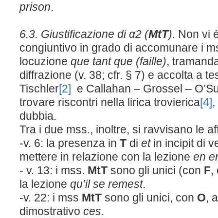
prison
.
6.3. Giustificazione di α2
(
M
t
T
).
Non vi è
congiuntivo in grado di accomunare i m
locuzione
que tant que (faille)
, tramanda
diffrazione (v. 38; cfr. § 7) e accolta a 
Tischler
[2]
e Callahan – Grossel – O’Su
trovare riscontri nella lirica trovierica
[4]
,
dubbia.
Tra i due mss., inoltre, si ravvisano le aff
-v. 6: la presenza in
T
di
et
in incipit di
mettere in relazione con la lezione
en 
- v. 13: i mss.
M
t
T
sono gli unici (con
F
,
la lezione
qu’il se remest
.
-v. 22: i mss
M
t
T
sono gli unici, con
O
, 
dimostrativo
ces
.