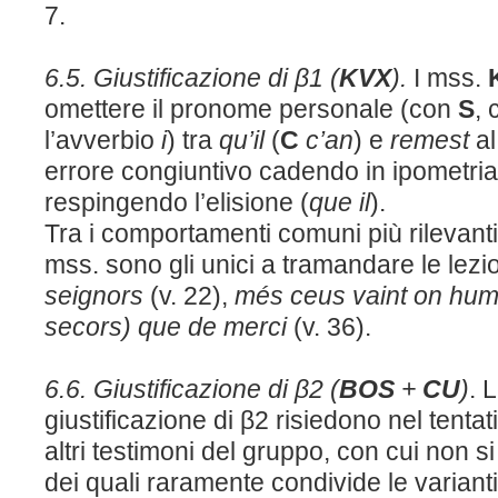
7.
6.5. Giustificazione di β1 (
KVX
).
I mss.
omettere il pronome personale (con
S
, 
l’avverbio
i
) tra
qu’il
(
C
c’an
) e
remest
al
errore congiuntivo cadendo in ipometri
respingendo l’elisione (
que il
).
Tra i comportamenti comuni più rilevanti,
mss. sono gli unici a tramandare le lezi
seignors
(v. 22),
més ceus vaint on humi
secors)
que de merci
(v. 36).
6.6. Giustificazione di β2 (
BOS
+
CU
)
. 
giustificazione di β2 risiedono nel tent
altri testimoni del gruppo, con cui non s
dei quali raramente condivide le varianti 