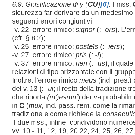
6.9. Giustificazione di γ (
CU
)
[6]
.
I mss.
sicurezza far derivare da un medesimo s
seguenti errori congiuntivi:
-v. 22: errore rimico:
signor
(:
-ors
). L’e
(cfr. § 8.2);
-v. 25: errore rimico:
posteïs
(:
-iers
);
-v. 27: errore rimico:
pris
(:
-i
);
-v. 37: errore rimico:
rien
(: -
us
), il qual
relazioni di tipo orizzontale con il gruppo 
Inoltre, l’errore rimico
meus
(ind. pres.)
del v. 13 (:
-ui
; il resto della tradizione
che riporta
(m’)esmui
) deriva probabilm
in
C
(
mux
, ind. pass. rem. come la rima
tradizione e come richiede la
consecut
I due mss., infine, condividono numerose
vv. 10 - 11, 12, 19, 20 22, 24, 25, 26, 27,