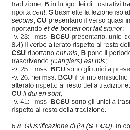
tradizione:
B
in luogo dei dimostrativi tr
riporta
cent
;
S
trasmette la lezione isola
secons
;
CU
presentano il verso quasi i
riportando
et de bonteit ont fait signor
;
-v. 23: i mss.
BCSU
presentano, unici 
8.4) il verbo alterato rispetto al resto del
CSU
riportano
ont mis
,
B
pone il period
trascrivendo
(Dangiers) est mis
;
-v. 25: i mss.
BCU
sono gli unici a pres
-v. 26: nei mss.
BCU
il primo emistichio
alterato rispetto al resto della tradizione
CU
li dui en sont;
-v. 41: i mss.
BCSU
sono gli unici a tras
rispetto al resto della tradizione.
6.8. Giustificazione di β4 (
S
+
CU
).
In c