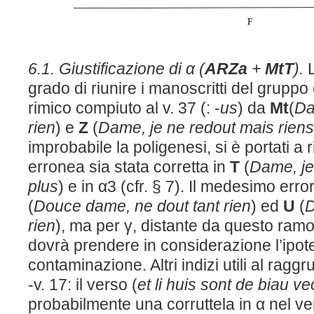
6.1. Giustificazione di α (
ARZa
+
M
t
T
).
grado di riunire i manoscritti del gruppo è
rimico compiuto al v. 37 (: -
us
) da
M
t
(
Da
rien
) e
Z
(
Dame, je ne redout
mais riens
improbabile la poligenesi, si è portati a 
erronea sia stata corretta in
T
(
Dame, je
plus
) e in α3 (cfr. § 7). Il medesimo err
(
Douce dame, ne dout tant rien
) ed
U
(
D
rien
), ma per γ, distante da questo ramo 
dovrà prendere in considerazione l’ipote
contaminazione. Altri indizi utili al rag
-v. 17: il verso (
et li huis sont de biau ve
probabilmente una corruttela in α nel v