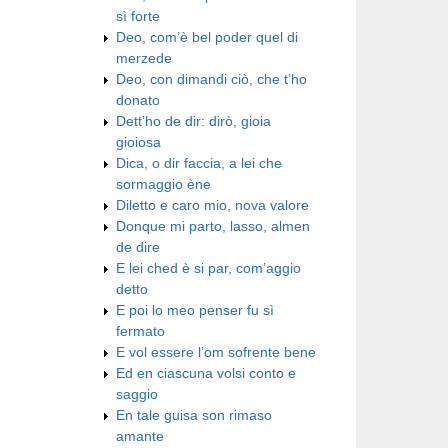
sì forte
Deo, com’è bel poder quel di
merzede
Deo, con dimandi ciò, che t’ho
donato
Dett’ho de dir: dirò, gioia
gioiosa
Dica, o dir faccia, a lei che
sormaggio ène
Diletto e caro mio, nova valore
Donque mi parto, lasso, almen
de dire
E lei ched è si par, com’aggio
detto
E poi lo meo penser fu sì
fermato
E vol essere l’om sofrente bene
Ed en ciascuna volsi conto e
saggio
En tale guisa son rimaso
amante