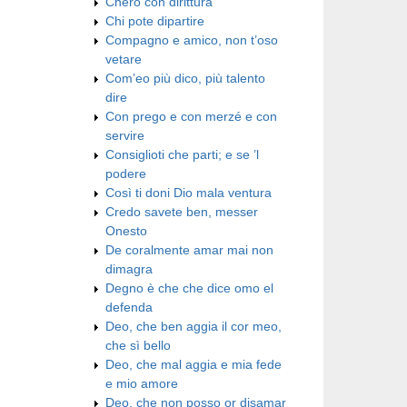
Chero con dirittura
Chi pote dipartire
Compagno e amico, non t’oso
vetare
Com’eo più dico, più talento
dire
Con prego e con merzé e con
servire
Consiglioti che parti; e se ’l
podere
Così ti doni Dio mala ventura
Credo savete ben, messer
Onesto
De coralmente amar mai non
dimagra
Degno è che che dice omo el
defenda
Deo, che ben aggia il cor meo,
che sì bello
Deo, che mal aggia e mia fede
e mio amore
Deo, che non posso or disamar