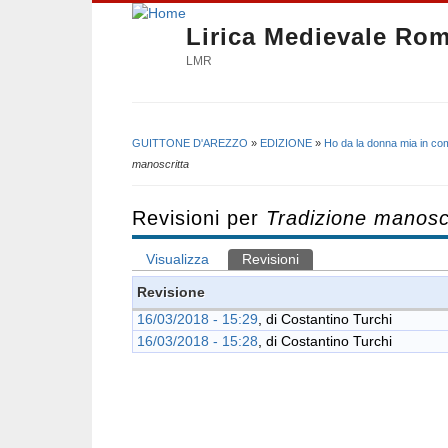
Lirica Medievale Ro
LMR
GUITTONE D'AREZZO
»
EDIZIONE
»
Ho da la donna mia in c
Tu sei qui
manoscritta
Revisioni per
Tradizione manosc
Visualizza
Revisioni
(scheda attiva)
Schede primarie
Revisione
16/03/2018 - 15:29
, di
Costantino Turchi
16/03/2018 - 15:28
, di
Costantino Turchi