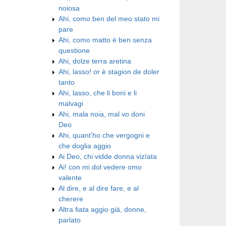
noiosa
Ahi, como ben del meo stato mi
pare
Ahi, como matto è ben senza
questione
Ahi, dolze terra aretina
Ahi, lasso! or è stagion de doler
tanto
Ahi, lasso, che li boni e li
malvagi
Ahi, mala noia, mal vo doni
Deo
Ahi, quant’ho che vergogni e
che doglia aggio
Ai Deo, chi vidde donna vizïata
Ai! con mi dol vedere omo
valente
Al dire, e al dire fare, e al
cherere
Altra fiata aggio già, donne,
parlato