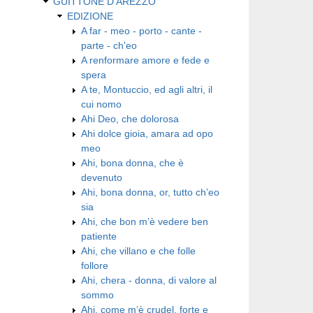
GUITTONE D'AREZZO
EDIZIONE
A far - meo - porto - cante -
parte - ch'eo
A renformare amore e fede e
spera
A te, Montuccio, ed agli altri, il
cui nomo
Ahi Deo, che dolorosa
Ahi dolce gioia, amara ad opo
meo
Ahi, bona donna, che è
devenuto
Ahi, bona donna, or, tutto ch’eo
sia
Ahi, che bon m’è vedere ben
patiente
Ahi, che villano e che folle
follore
Ahi, chera - donna, di valore al
sommo
Ahi, come m’è crudel, forte e