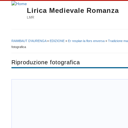
Lirica Medievale Romanza
LMR
RAIMBAUT D'AURENGA
»
EDIZIONE
»
Er resplan la flors enversa
»
Tradizione ma
Tu sei qui
fotografica
Riproduzione fotografica