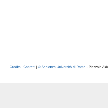
Credits
|
Contatti
|
© Sapienza Università di Roma
- Piazzale A