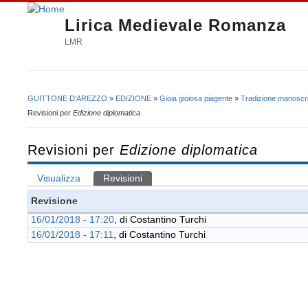
Lirica Medievale Romanza
LMR
GUITTONE D'AREZZO
»
EDIZIONE
»
Gioia gioiosa piagente
»
Tradizione manoscri
Tu sei qui
Revisioni per
Edizione diplomatica
Revisioni per
Edizione diplomatica
Visualizza
Revisioni
(scheda attiva)
Schede primarie
Revisione
16/01/2018 - 17:20
, di
Costantino Turchi
16/01/2018 - 17:11
, di
Costantino Turchi