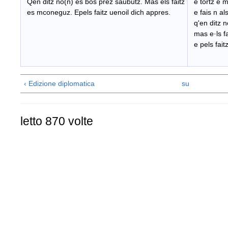
Qen ditz no(n) es bos prez saubutz. Mas els faitz
e tortz e 
es mconeguz. Epels faitz uenoil dich appres.
e fais n als
q'en ditz n
mas e·ls f
e pels faitz
‹ Edizione diplomatica
su
letto 870 volte