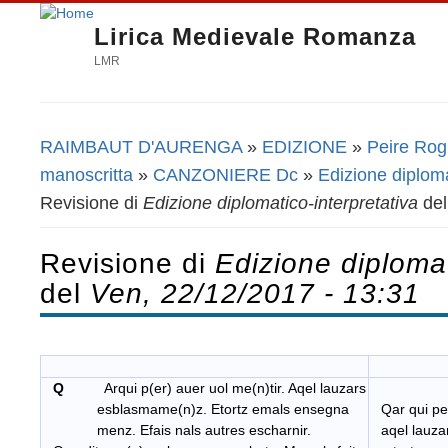
Lirica Medievale Romanza
LMR
RAIMBAUT D'AURENGA
»
EDIZIONE
»
Peire Rogie
Tu sei qui
manoscritta
»
CANZONIERE Dc
»
Edizione diploma
Revisione di
Edizione diplomatico-interpretativa
de
Revisione di
Edizione diplomat
del
Ven, 22/12/2017 - 13:31
Q
Arqui p(er) auer uol me(n)tir. Aqel lauzars
esblasmame(n)z. Etortz emals ensegna
Qar qui per
menz. Efais nals autres escharnir.
aqel lauza