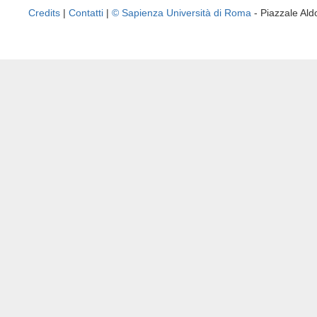
Credits
|
Contatti
|
© Sapienza Università di Roma
- Piazzale A