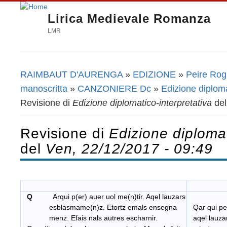
Lirica Medievale Romanza
LMR
RAIMBAUT D'AURENGA
»
EDIZIONE
»
Peire Rogie
Tu sei qui
manoscritta
»
CANZONIERE Dc
»
Edizione diploma
Revisione di
Edizione diplomatico-interpretativa
de
Revisione di
Edizione diplomat
del
Ven, 22/12/2017 - 09:49
Q
Arqui p(er) auer uol me(n)tir. Aqel lauzars
esblasmame(n)z. Etortz emals ensegna
Qar qui per
menz. Efais nals autres escharnir.
aqel lauza