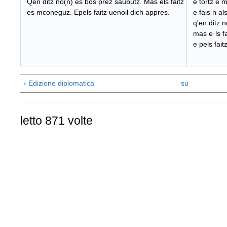
Qen ditz no(n) es bos prez saubutz. Mas els faitz
e tortz e 
es mconeguz. Epels faitz uenoil dich appres.
e fais n als
q'en ditz n
mas e·ls f
e pels faitz
‹ Edizione diplomatica
su
letto 871 volte