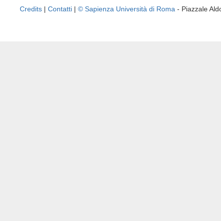
Credits
|
Contatti
|
© Sapienza Università di Roma
- Piazzale A