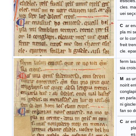
esiscles.
cles. mas
uei seçx 
C
ar ena
pla mi se
or lo con
freit tre
cle. eparo
ferm lasa
sia crois
M
as un
noirit en
conglapis
en parla 
ni giscle
fan so do
C
ar en
pla ni t
es. mas