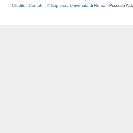
Credits
|
Contatti
|
© Sapienza Università di Roma
- Piazzale A