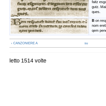
faitz esg
gutz. Mais
ques.
B
on resp
nom ereb s
qem pend
‹ CANZONIERE A
su
letto 1514 volte