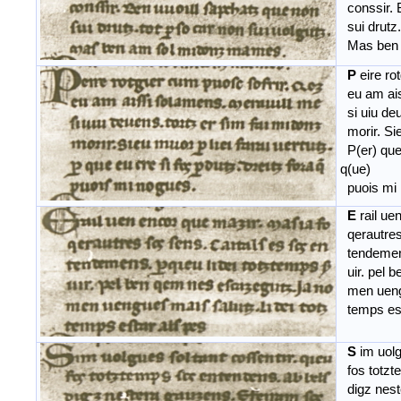
conssir. 
sui drutz.
Mas ben 
P
eire ro
eu am ais
si uiu deu
morir. Sieu
P(er) que 
q(ue)
puois mi 
E
rail ue
qerautres
tendemens.
uir. pel 
men uengue
temps est
S
im uolg
fos totzt
digz nest