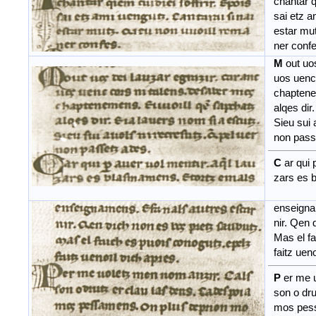
chantar qi
sai etz am
estar mut
ner confe
M
out uo
uos uenc 
chaptenem
alqes dir.
Sieu sui a
non passe
C
ar qui 
zars es b
enseigna
nir. Qen d
Mas el fa
faitz ueno
P
er me 
son o drut
mos pess