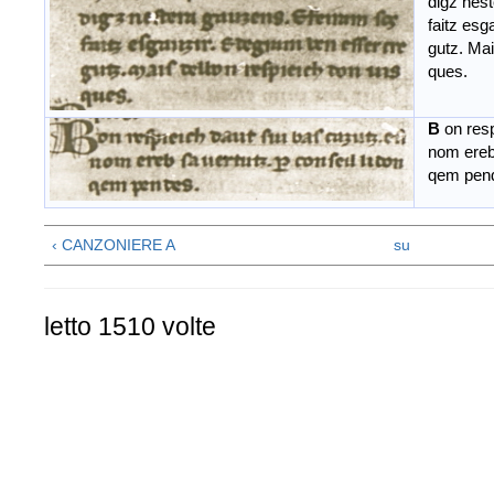
digz nest
faitz esg
gutz. Mais
ques.
B
on resp
nom ereb s
qem pend
‹ CANZONIERE A
su
letto 1510 volte