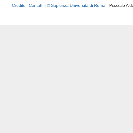
Credits
|
Contatti
|
© Sapienza Università di Roma
- Piazzale A