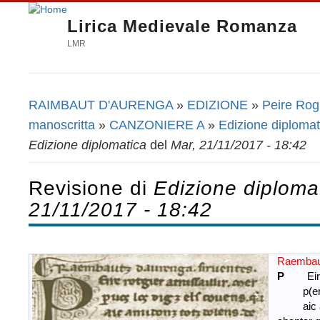
Lirica Medievale Romanza
LMR
RAIMBAUT D'AURENGA
»
EDIZIONE
»
Peire Rogie
Tu sei qui
manoscritta
»
CANZONIERE A
»
Edizione diplomat
Edizione diplomatica
del
Mar, 21/11/2017 - 18:42
Revisione di
Edizione diploma
21/11/2017 - 18:42
Raembautz
P
Eir
p(er) uo
aic amid