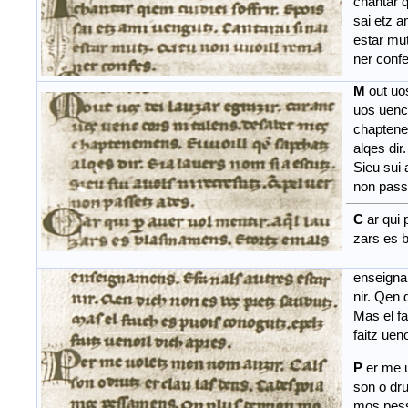
chantar qi
sai etz am
estar mut
ner confe
M
out uo
uos uenc 
chaptenem
alqes dir.
Sieu sui a
non passe
C
ar qui 
zars es b
enseigna
nir. Qen d
Mas el fa
faitz ueno
P
er me 
son o drut
mos pess