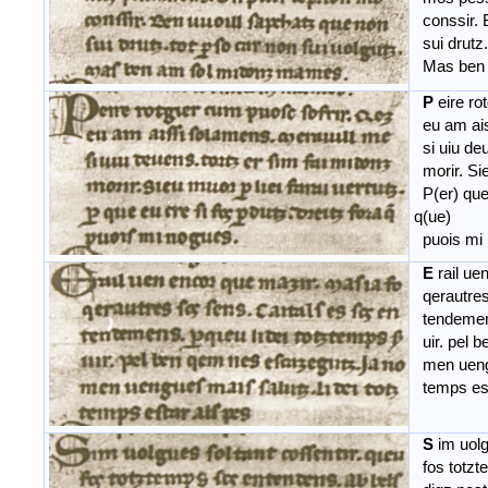
conssir. 
sui drutz.
Mas ben 
P
eire ro
eu am ais
si uiu deu
morir. Sieu
P(er) que 
q(ue)
puois mi 
E
rail ue
qerautres
tendemens.
uir. pel 
men uengue
temps est
S
im uolg
fos totzt