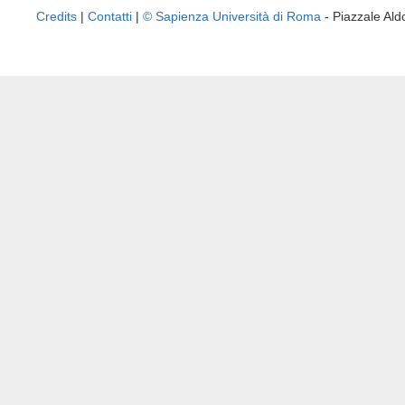
Credits
|
Contatti
|
© Sapienza Università di Roma
- Piazzale A