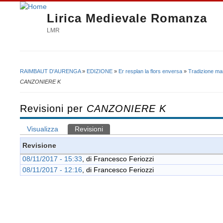
Lirica Medievale Romanza
LMR
RAIMBAUT D'AURENGA
»
EDIZIONE
»
Er resplan la flors enversa
»
Tradizione ma
Tu sei qui
CANZONIERE K
Revisioni per
CANZONIERE K
Visualizza
Revisioni
(scheda attiva)
Schede primarie
Revisione
08/11/2017 - 15:33
, di
Francesco Feriozzi
08/11/2017 - 12:16
, di
Francesco Feriozzi