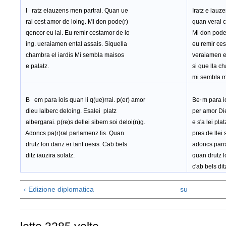
I
ratz eiauzens men partrai. Quan ue
Iratz e iauze
rai cest amor de loing. Mi don pode(r)
quan verai c
qencor eu lai. Eu remir cestamor de lo
Mi don poder 
ing. ueraiamen ental assais. Siquella
eu remir ces
chambra el iardis Mi sembla maisos
veraiamen en
e palatz.
si que lla ch
mi sembla ma
·
B em para iois quan li q(ue)rrai. p(er) amor
Be
m para i
dieu lalberc deloing. Esalei platz
per amor
Di
albergarai. p(re)s dellei sibem soi deloi(n)g.
e s'a lei plat
Adoncs pa(r)ral parlamenz fis. Quan
pres de llei 
drutz lon danz er tant uesis. Cab bels
adoncs parr
ditz iauzira solatz.
quan drutz lo
c'ab bels ditz
‹ Edizione diplomatica
su