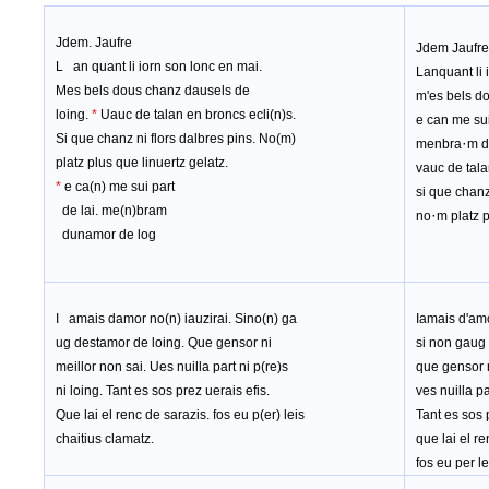
Jdem. Jaufre
Jdem Jaufr
L
an
quant li iorn son lonc en mai.
L
an
quant
li
Mes bels dous chanz dausels de
m'es bels do
loing.
*
Uauc de talan en broncs ecli(n)s.
e can me sui 
Si que chanz ni flors dalbres pins. No(m)
·
menbra
m d
platz plus que linuertz gelatz.
vauc de tala
*
e ca(n) me sui part
si que chanz 
de lai. me(n)bram
·
no
m platz p
dunamor de log
I
amais damor no(n) iauzirai. Sino(n) ga
Iamais d'amo
ug destamor de loing. Que gensor ni
si non gaug 
meillor non sai. Ues nuilla part ni p(re)s
que gensor n
ni loing. Tant es sos prez uerais efis.
ves nuilla par
Que lai el renc de sarazis. fos eu p(er) leis
Tant es sos p
chaitius clamatz.
que lai el re
fos eu per le