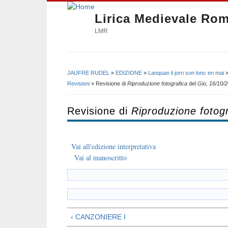
Lirica Medievale Ro
LMR
JAUFRE RUDEL
»
EDIZIONE
»
Lanquan li jorn son lonc en mai
Tu sei qui
Revisioni
» Revisione di
Riproduzione fotografica
del
Gio, 16/10/2
Revisione di
Riproduzione fotogr
Vai all'edizione interpretativa
Vai al manoscritto
‹ CANZONIERE I