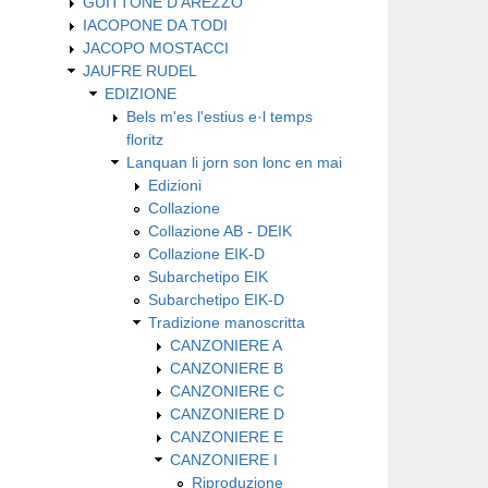
GUITTONE D'AREZZO
IACOPONE DA TODI
JACOPO MOSTACCI
JAUFRE RUDEL
EDIZIONE
Bels m'es l'estius e·l temps
floritz
Lanquan li jorn son lonc en mai
Edizioni
Collazione
Collazione AB - DEIK
Collazione EIK-D
Subarchetipo EIK
Subarchetipo EIK-D
Tradizione manoscritta
CANZONIERE A
CANZONIERE B
CANZONIERE C
CANZONIERE D
CANZONIERE E
CANZONIERE I
Riproduzione